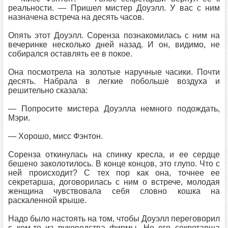
реальности. — Пришел мистер Доуэлл. У вас с ним
назначена встреча на десять часов.
Опять этот Доуэлл. Соренза познакомилась с ним на
вечеринке несколько дней назад. И он, видимо, не
собирался оставлять ее в покое.
Она посмотрела на золотые наручные часики. Почти
десять. Набрала в легкие побольше воздуха и
решительно сказала:
— Попросите мистера Доуэлла немного подождать,
Мэри.
— Хорошо, мисс Фэнтон.
Соренза откинулась на спинку кресла, и ее сердце
бешено заколотилось. В конце концов, это глупо. Что с
ней происходит? С тех пор как она, точнее ее
секретарша, договорилась с ним о встрече, молодая
женщина чувствовала себя словно кошка на
раскаленной крыше.
Надо было настоять на том, чтобы Доуэлл переговорил
с кем-то из руководства фирмы. Но его секретарша