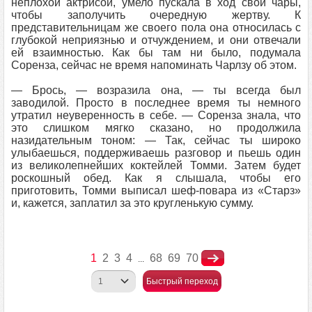
неплохой актрисой, умело пускала в ход свои чары,
чтобы заполучить очередную жертву. К
представительницам же своего пола она относилась с
глубокой неприязнью и отчуждением, и они отвечали
ей взаимностью. Как бы там ни было, подумала
Соренза, сейчас не время напоминать Чарлзу об этом.
— Брось, — возразила она, — ты всегда был
заводилой. Просто в последнее время ты немного
утратил неуверенность в себе. — Соренза знала, что
это слишком мягко сказано, но продолжила
назидательным тоном: — Так, сейчас ты широко
улыбаешься, поддерживаешь разговор и пьешь один
из великолепнейших коктейлей Томми. Затем будет
роскошный обед. Как я слышала, чтобы его
приготовить, Томми выписал шеф-повара из «Старз»
и, кажется, заплатил за это кругленькую сумму.
1
2
3
4
68
69
70
...
Быстрый переход