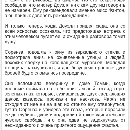
сообщила, что мистер Доуэлл ни с кем другим говорить
не намерен. Ему рекомендовали именно мисс Фэнтон,
а он привык доверять рекомендациям.
И только теперь, когда Доуэлл пришел сюда, она со
всей ясностью осознала, что предстоящая встреча с
этим человеком пугает ее, а ожидание разговора томит
душу.
Соренза подошла к окну из зеркального стекла и
посмотрела вниз, на оживленные улицы и людей,
похожих сверху на копошащихся муравьев. Молодая
женщина нахмурилась, и две безупречно ровные дуги
бровей будто сломались посередине.
Она вспомнила вечеринку в доме Томми, когда
впервые поймала на себе пристальный взгляд серо-
зеленых глаз, которые, сузившись до двух сверкающих
щелок, казалось, пронзали ее насквозь. Чарлз не
отходил от нее ни на шаг, но стоило ему отвернуться,
тут-то Соренза и увидела эти глаза, которые поразили
ее до глубины души и подарили ей такое удивительное
чувство свободы, что она едва не задохнулась от
неожиданного и очень приятного ощущения счастья.