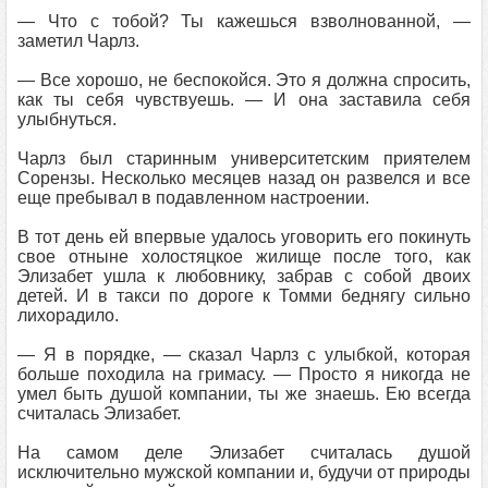
— Что с тобой? Ты кажешься взволнованной, —
заметил Чарлз.
— Все хорошо, не беспокойся. Это я должна спросить,
как ты себя чувствуешь. — И она заставила себя
улыбнуться.
Чарлз был старинным университетским приятелем
Сорензы. Несколько месяцев назад он развелся и все
еще пребывал в подавленном настроении.
В тот день ей впервые удалось уговорить его покинуть
свое отныне холостяцкое жилище после того, как
Элизабет ушла к любовнику, забрав с собой двоих
детей. И в такси по дороге к Томми беднягу сильно
лихорадило.
— Я в порядке, — сказал Чарлз с улыбкой, которая
больше походила на гримасу. — Просто я никогда не
умел быть душой компании, ты же знаешь. Ею всегда
считалась Элизабет.
На самом деле Элизабет считалась душой
исключительно мужской компании и, будучи от природы