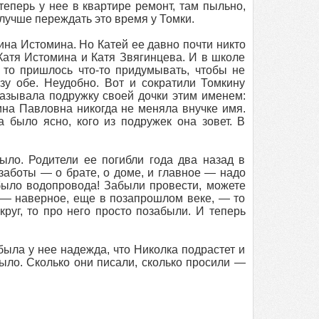
теперь у нее в квартире ремонт, там пыльно,
 лучше переждать это время у Томки.
на Истомина. Но Катей ее давно почти никто
 Катя Истомина и Катя Звягинцева. И в школе
 то пришлось что-то придумывать, чтобы не
зу обе. Неудобно. Вот и сократили Томкину
азывала подружку своей дочки этим именем:
ина Павловна никогда не меняла внучке имя.
 было ясно, кого из подружек она зовет. В
ыло. Родители ее погибли года два назад в
заботы — о брате, о доме, и главное — надо
 было водопровода! Забыли провести, можете
и — наверное, еще в позапрошлом веке, — то
руг, то про него просто позабыли. И теперь
была у нее надежда, что Николка подрастет и
было. Сколько они писали, сколько просили —