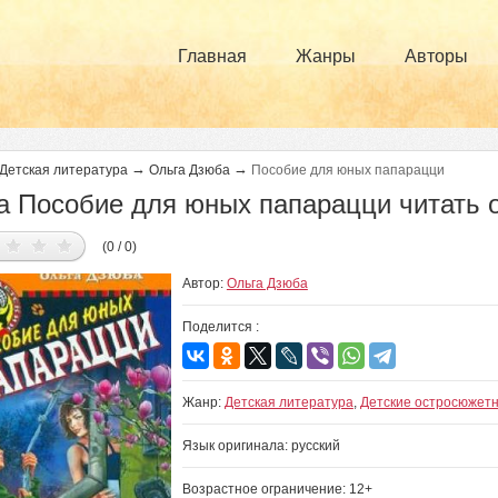
Главная
Жанры
Авторы
→
→
Детская литература
Ольга Дзюба
Пособие для юных папарацци
а Пособие для юных папарацци читать 
(0 / 0)
Автор:
Ольга Дзюба
Поделится :
Жанр:
Детская литература
,
Детские остросюжет
Язык оригинала: русский
Возрастное ограничение: 12+