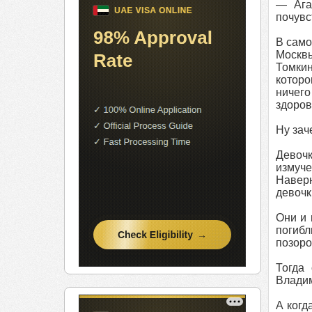
— Ага
почувс
В само
Москвы
Томкин
которо
ничего
здоров
Ну зач
Девочк
измуче
Наверн
девочк
Они и 
погибл
позоро
Тогда
Владим
А когд