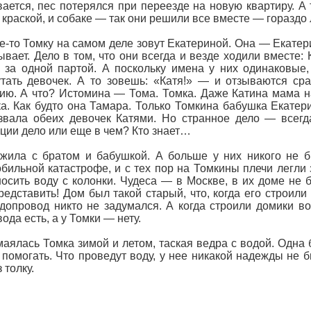
ается, пес потерялся при переезде на новую квартиру. А 
 краской, и собаке — так они решили все вместе — гораздо
-то Томку на самом деле зовут Екатериной. Она — Екатери
ывает. Дело в том, что они всегда и везде ходили вместе:
 за одной партой. А поскольку имена у них одинаковые,
тать девочек. А то зовешь: «Катя!» — и отзываются сра
ю. А что? Истомина — Тома. Томка. Даже Катина мама н
а. Как будто она Тамара. Только Томкина бабушка Екатер
звала обеих девочек Катями. Но странное дело — всегда
ции дело или еще в чем? Кто знает…
жила с братом и бабушкой. А больше у них никого не б
бильной катастрофе, и с тех пор на Томкины плечи легли 
осить воду с колонки. Чудеса — в Москве, в их доме не
редставить! Дом был такой старый, что, когда его строил
допровод никто не задумался. А когда строили домики вок
ода есть, а у Томки — нету.
маялась Томка зимой и летом, таская ведра с водой. Одна 
 помогать. Что проведут воду, у нее никакой надежды не 
 толку.