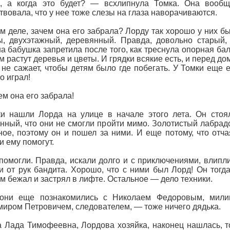
, а когда это будет? — всхлипнула Томка. Она вообщ
твовала, что у нее тоже слезы на глаза наворачиваются.
м деле, зачем она его забрала? Лорду так хорошо у них б
, двухэтажный, деревянный. Правда, довольно старый,
а бабушка запретила после того, как треснула опорная бал
м растут деревья и цветы. И грядки всякие есть, и перед 
 не сажает, чтобы детям было где побегать. У Томки еще 
о играл!
ем она его забрала!
и нашли Лорда на улице в начале этого лета. Он стоял
нный, что они не смогли пройти мимо. Золотистый лабрадо
ое, поэтому он и пошел за ними. И еще потому, что отча
и ему помогут.
помогли. Правда, искали долго и с приключениями, влипли
и от рук бандита. Хорошо, что с ними был Лорд! Он тогда
м бежал и застрял в лифте. Остальное — дело техники.
 они еще познакомились с Николаем Федоровым, милиц
иром Петровичем, следователем, — тоже ничего дядька.
а Лада Тимофеевна, Лордова хозяйка, наконец нашлась, то