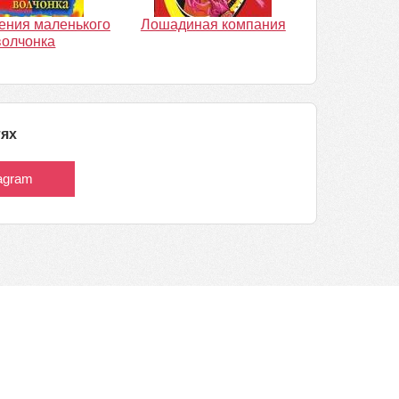
ения маленького
Лошадиная компания
волчонка
тях
tagram