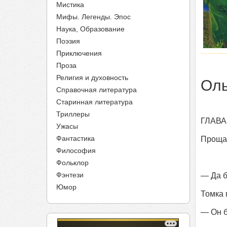
Мистика
Мифы. Легенды. Эпос
Наука, Образование
Поэзия
Приключения
Проза
Религия и духовность
Оль
Справочная литература
Старинная литература
Триллеры
ГЛАВА 
Ужасы
Фантастика
Прощай
Философия
Фольклор
Фэнтези
— Да б
Юмор
Томка 
— Он б