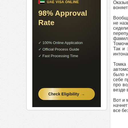
Оказыв
воняет
Вообще
не наз
сидели
перепу
фамили
Томочк
Так и 
интона
Томка 
автомо
было н
себе п
про во
везде в
Вот и 
начнет
все без