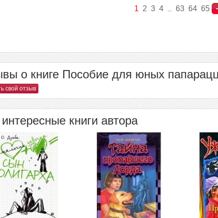
1
2
3
4
63
64
65
...
вы о книге Пособие для юных папарацц
ь свой отзыв
интересные книги автора