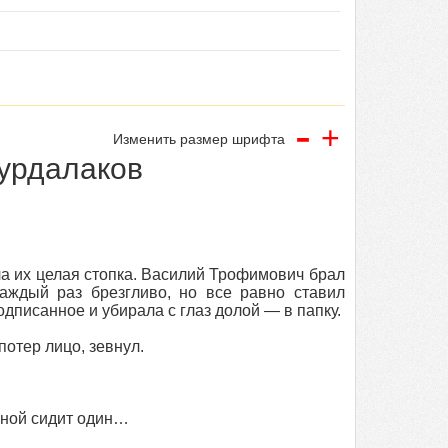
-
+
Изменить размер шрифта
урдалаков
а их целая стопка. Василий Трофимович брал
каждый раз брезгливо, но все равно ставил
писанное и убирала с глаз долой — в папку.
отер лицо, зевнул.
мной сидит один…