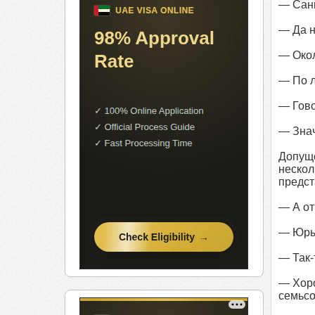
— Санк
— Да н
— Око
— По 
— Гово
— Значи
Допущ
неско
предст
— А от
— Юрье
— Так-
— Хоро
семьсо