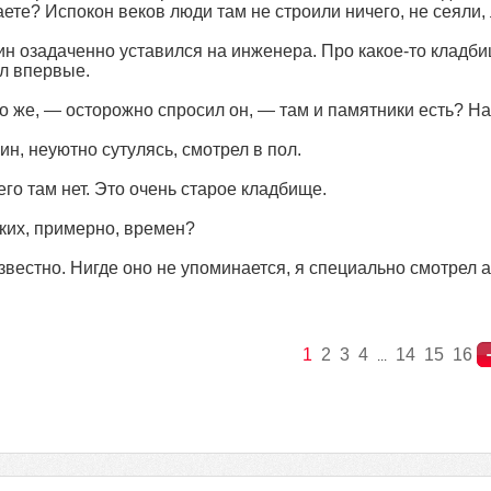
ете? Испокон веков люди там не строили ничего, не сеяли,
н озадаченно уставился на инженера. Про какое-то кладби
л впервые.
о же, — осторожно спросил он, — там и памятники есть? На
ин, неуютно сутулясь, смотрел в пол.
го там нет. Это очень старое кладбище.
ких, примерно, времен?
вестно. Нигде оно не упоминается, я специально смотрел 
1
2
3
4
14
15
16
...