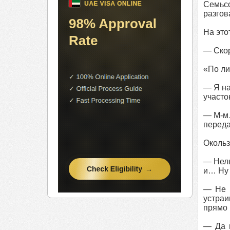
Семьсо
разгов
На это
— Скор
«По ли
— Я на
участо
— М-м…
переда
Окольз
— Нель
и… Ну 
— Не в
устраи
прямо 
— Да н