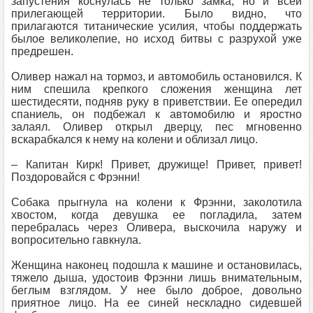
запустения коснулась не только замка, но и всей
прилегающей территории. Было видно, что
прилагаются титанические усилия, чтобы поддержать
былое великолепие, но исход битвы с разрухой уже
предрешен.
Оливер нажал на тормоз, и автомобиль остановился. К
ним спешила крепкого сложения женщина лет
шестидесяти, подняв руку в приветствии. Ее опередил
спаниель, он подбежал к автомобилю и яростно
залаял. Оливер открыл дверцу, пес мгновенно
вскарабкался к нему на колени и облизал лицо.
– Капитан Кирк! Привет, дружище! Привет, привет!
Поздоровайся с Фрэнни!
Собака прыгнула на колени к Фрэнни, заколотила
хвостом, когда девушка ее погладила, затем
перебралась через Оливера, выскочила наружу и
вопросительно гавкнула.
Женщина наконец подошла к машине и остановилась,
тяжело дыша, удостоив Фрэнни лишь внимательным,
беглым взглядом. У нее было доброе, довольно
приятное лицо. На ее синей нескладно сидевшей