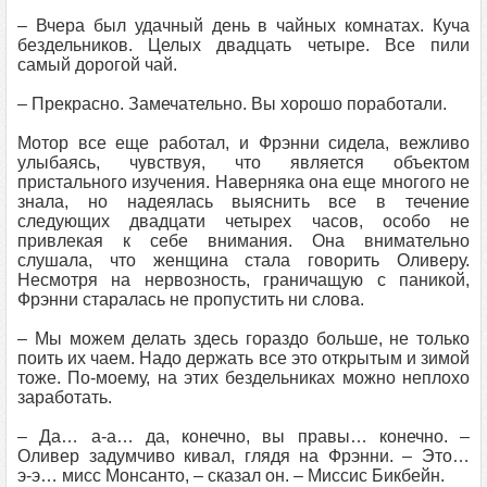
– Вчера был удачный день в чайных комнатах. Куча
бездельников. Целых двадцать четыре. Все пили
самый дорогой чай.
– Прекрасно. Замечательно. Вы хорошо поработали.
Мотор все еще работал, и Фрэнни сидела, вежливо
улыбаясь, чувствуя, что является объектом
пристального изучения. Наверняка она еще многого не
знала, но надеялась выяснить все в течение
следующих двадцати четырех часов, особо не
привлекая к себе внимания. Она внимательно
слушала, что женщина стала говорить Оливеру.
Несмотря на нервозность, граничащую с паникой,
Фрэнни старалась не пропустить ни слова.
– Мы можем делать здесь гораздо больше, не только
поить их чаем. Надо держать все это открытым и зимой
тоже. По‑моему, на этих бездельниках можно неплохо
заработать.
– Да… а‑а… да, конечно, вы правы… конечно. –
Оливер задумчиво кивал, глядя на Фрэнни. – Это…
э‑э… мисс Монсанто, – сказал он. – Миссис Бикбейн.