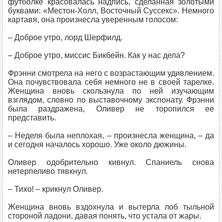
футболке красовалась надпись, сделанная золотыми
буквами: «Местон‑Холл, Восточный Суссекс». Немного
картавя, она произнесла уверенным голосом:
– Доброе утро, лорд Шерфилд.
– Доброе утро, миссис Бикбейн. Как у нас дела?
Фрэнни смотрела на него с возрастающим удивлением.
Она почувствовала себя немного не в своей тарелке.
Женщина вновь скользнула по ней изучающим
взглядом, словно по выставочному экспонату. Фрэнни
была раздражена, Оливер не торопился ее
представить.
– Неделя была неплохая, – произнесла женщина, – да
и сегодня началось хорошо. Уже около дюжины.
Оливер одобрительно кивнул. Спаниель снова
нетерпеливо тявкнул.
– Тихо! – крикнул Оливер.
Женщина вновь вздохнула и вытерла лоб тыльной
стороной ладони, давая понять, что устала от жары.