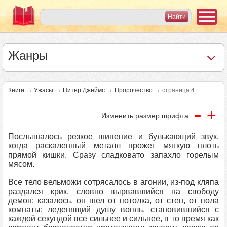
Жанры
→
→
→
→
Книги
Ужасы
Питер Джеймс
Пророчество
страница 4
-
+
Изменить размер шрифта
Послышалось резкое шипение и булькающий звук,
когда раскаленный металл прожег мягкую плоть
прямой кишки. Сразу сладковато запахло горелым
мясом.
Все тело вельможи сотрясалось в агонии, из‑под кляпа
раздался крик, словно вырвавшийся на свободу
демон; казалось, он шел от потолка, от стен, от пола
комнаты; леденящий душу вопль, становившийся с
каждой секундой все сильнее и сильнее, в то время как