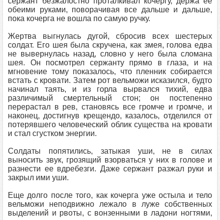
сержант безжалостно проталкивал кочергу, держа ее
обеими руками, поворачивая все дальше и дальше,
пока кочерга не вошла по самую ручку.
Жертва выгнулась дугой, сбросив всех шестерых
солдат. Его шея была скручена, как змея, голова едва
не вывернулась назад, словно у него была сломана
шея. Он посмотрел сержанту прямо в глаза, и на
мгновение тому показалось, что пленник собирается
встать с кровати. Затем рот вельможи исказился, будто
начинал таять, и из горла вырвался тихий, едва
различимый смертельный стон; он постепенно
перерастал в рев, становясь все громче и громче, и
наконец, достигнув крещендо, казалось, отделился от
потерявшего человеческий облик существа на кровати
и стал сгустком энергии.
Солдаты попятились, затыкая уши, не в силах
выносить звук, грозящий взорваться у них в голове и
разнести ее вдребезги. Даже сержант разжал руки и
закрыл ими уши.
Еще долго после того, как кочерга уже остыла и тело
вельможи неподвижно лежало в луже собственных
выделений и рвоты, с вонзенными в ладони ногтями,