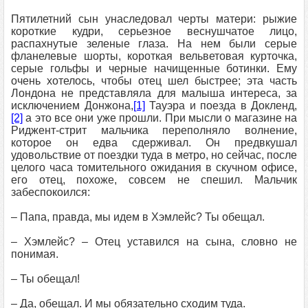
Пятилетний сын унаследовал черты матери: рыжие
короткие кудри, серьезное веснушчатое лицо,
распахнутые зеленые глаза. На нем были серые
фланелевые шорты, короткая вельветовая курточка,
серые гольфы и черные начищенные ботинки. Ему
очень хотелось, чтобы отец шел быстрее; эта часть
Лондона не представляла для малыша интереса, за
исключением Донжона,
[1]
Тауэра и поезда в Докленд,
[2]
а это все они уже прошли. При мысли о магазине на
Риджент‑стрит мальчика переполняло волнение,
которое он едва сдерживал. Он предвкушал
удовольствие от поездки туда в метро, но сейчас, после
целого часа томительного ожидания в скучном офисе,
его отец, похоже, совсем не спешил. Мальчик
забеспокоился:
– Папа, правда, мы идем в Хэмлейс? Ты обещал.
– Хэмлейс? – Отец уставился на сына, словно не
понимая.
– Ты обещал!
– Да, обещал. И мы обязательно сходим туда.