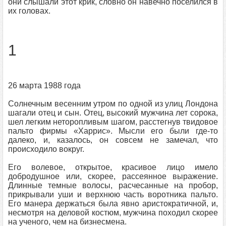
они слышали этот крик, словно он навечно поселился в
их головах.
1
26 марта 1988 года
Солнечным весенним утром по одной из улиц Лондона
шагали отец и сын. Отец, высокий мужчина лет сорока,
шел легким неторопливым шагом, расстегнув твидовое
пальто фирмы «Харрис». Мысли его были где‑то
далеко, и, казалось, он совсем не замечал, что
происходило вокруг.
Его волевое, открытое, красивое лицо имело
добродушное или, скорее, рассеянное выражение.
Длинные темные волосы, расчесанные на пробор,
прикрывали уши и верхнюю часть воротника пальто.
Его манера держаться была явно аристократичной, и,
несмотря на деловой костюм, мужчина походил скорее
на ученого, чем на бизнесмена.