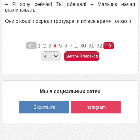
– Я хочу сейчас! Ты обещал! – Мальчик начал
всхлипывать.
Они стояли посреди тротуара, и их все время толкали.
1
2
3
4
5
6
7
30
31
32
...
Быстрый переход
Мы в социальных сетях
Вконтакте
Instagram