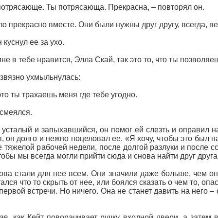
потрясающе. Ты потрясающа. Прекрасна, – повторял он.
о прекрасно вместе. Они были нужны друг другу, всегда, ве
 куснул ее за ухо.
мне в тебе нравится, Элла Скай, так это то, что ты позволяе
звязно ухмыльнулась:
 это ты трахаешь меня где тебе угодно.
смеялся.
 усталый и запыхавшийся, он помог ей слезть и оправил н
, он долго и нежно поцеловал ее. «Я хочу, чтобы это был н
е тяжелой рабочей недели, после долгой разлуки и после с
чтобы мы всегда могли прийти сюда и снова найти друг друга
ова стали для нее всем. Они значили даже больше, чем он 
ался что то скрыть от нее, или боялся сказать о чем то, опа
первой встречи. Но ничего. Она не станет давить на него – о
в, как Кейт поворачивает ручку входной двери, а затем в