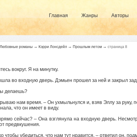
Главная
Жанры
Авторы
→
→
→
Любовные романы
Кэрри Лонсдейл
Прошлым летом
страница 8
тесь вокруг. Я на минутку.
шла во входную дверь. Дэмьен прошел за ней и закрыл зад
ты делаешь?
рываю нам время. – Он ухмыльнулся и, взяв Эллу за руку, 
нала, что он имеет в виду.
прямо сейчас? – Она взглянула на входную дверь. Несмотр
от предвкушения.
ко чтобы убедиться, что нам тут нравится, – ответил он, под