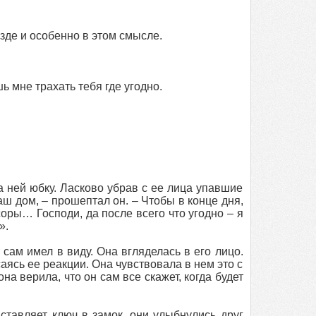
зде и особенно в этом смысле.
шь мне трахать тебя где угодно.
а ней юбку. Ласково убрав с ее лица упавшие
аш дом, – прошептал он. – Чтобы в конце дня,
соры… Господи, да после всего что угодно – я
».
сам имел в виду. Она вгляделась в его лицо.
саясь ее реакции. Она чувствовала в нем это с
на верила, что он сам все скажет, когда будет
ставляет ключ в замок, они улыбнулись друг