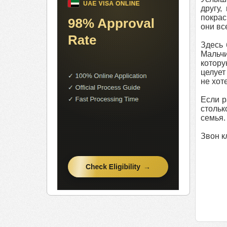
другу,
покрас
они вс
Здесь 
Мальчи
котору
целует
не хот
Если р
стольк
семья.
Звон к