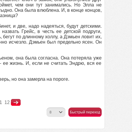
поймет, чем они тут занимались. Но Элла не
тыдно. Она была влюблена. И, в конце концов,
разница?
нет, и две, надо надеяться, будут детскими.
назвать Грейс, в честь ее детской подруги,
, бегут по длинному холлу, а Дэмьен ловит их,
нно исчезло. Дэмьен был предельно ясен. Он
мьеном, она была согласна. Она потеряла уже
 ее жизнь. И, если не считать Эндрю, вся ее
ерь, но она замерла на пороге.
1
12
Быстрый переход