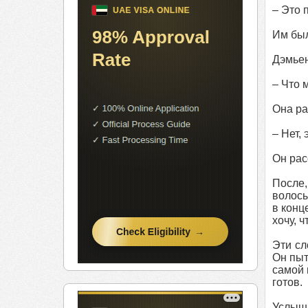
– Это 
Им был
Дэмьен
– Что 
Она ра
– Нет,
Он рас
После,
волосы
в конц
хочу, 
Эти сл
Он пыт
самой 
готов.
Услыша