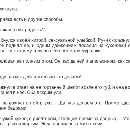
хикнула.
рняка есть и другие способы.
 какая в них радость?
бнулся своей хитрой, сексуальной улыбкой. Руки скользнул
он поднял ее, и одним движением посадил на кухонный 
ности к голому телу по ней побежали мурашки.
еловал ее полным ртом. Он пах дыней и апельсином, как са
оди, да мы действительно это делаем!
икнул в ответ на ее гортанный шепот возле его губ, и она 
вошел в нее. Оба вскрикнули.
– выдохнул он ей в ухо. – Да, мы делаем это. Прямо зде
ия бедрами.
 чужой кухне, с риелтором, стоящим прямо за дверью, – э
ыстрым и жарким. Элла вцепилась ему в плечи.