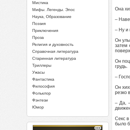
Мистика
Она хи
Мифы. Легенды. Эпос
Наука, Образование
– Наве
Поэзия
– Ну и
Приключения
Проза
Он улы
Религия и духовность
затем 
поверх
Справочная литература
Старинная литература
Он поц
Триллеры
грудь.
Ужасы
– Госп
Фантастика
Философия
Он хих
резко 
Фольклор
Фэнтези
– Да, 
Юмор
движен
Секс в
было б