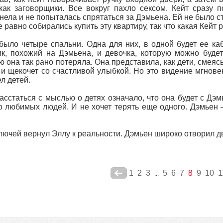
 как заговорщики. Все вокруг пахло сексом. Кейт сразу 
нела и не попыталась спрятаться за Дэмьена. Ей не было с
е равно собирались купить эту квартиру, так что какая Кейт 
было четыре спальни. Одна для них, в одной будет ее каби
к, похожий на Дэмьена, и девочка, которую можно будет 
ю она так рано потеряла. Она представила, как дети, смеясь
 и щекочет со счастливой улыбкой. Но это видение мгнове
ел детей.
асстаться с мыслью о детях означало, что она будет с Дэ
о любимых людей. И не хочет терять еще одного. Дэмьен –
лючей вернул Эллу к реальности. Дэмьен широко отворил дв
1
2
3
5
6
7
8
9
10
1
...