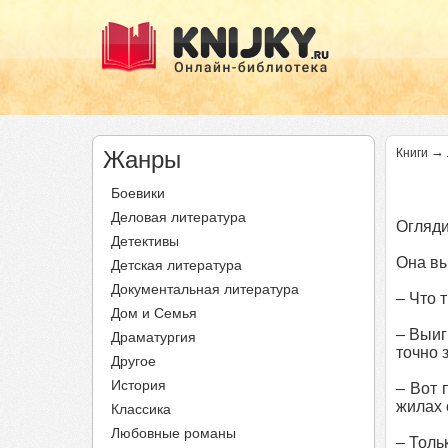
→
Жанры
Книги
Боевики
Деловая литература
Огляди
Детективы
Она вы
Детская литература
Документальная литература
– Что 
Дом и Семья
– Выиг
Драматургия
точно з
Другое
История
– Вот 
жилах 
Классика
Любовные романы
– Толь