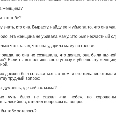
та женщина?
м это тебе?
у знать, кто она. Вырасту, найду ее и убью за то, что она уд
орио, эта женщина не убивала маму. Это был несчастный сл
олько что сказал, что она ударила маму по голове.
правда, но она не сознавала, что делает, она была пьяной
ио? Если ты выполнишь свою угрозу и убьешь эту женщин
ной.
ио должен был согласиться с отцом, и его желание отомстит
отцу трудный вопрос:
ты думаешь, где сейчас мама?
мо чуть было не сказал «на небе», но хорошень
в‑галисийцев, ответил вопросом на вопрос:
к бы тебе хотелось?