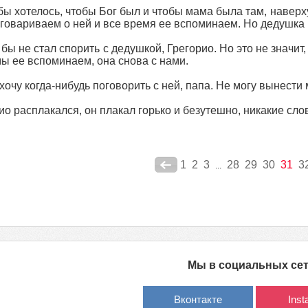
бы хотелось, чтобы Бог был и чтобы мама была там, наверху,
говариваем о ней и все время ее вспоминаем. Но дедушка мн
я бы не стал спорить с дедушкой, Грегорио. Но это не значит
мы ее вспоминаем, она снова с нами.
 хочу когда‑нибудь поговорить с ней, папа. Не могу вынести
ио расплакался, он плакал горько и безутешно, никакие слов
1
2
3
28
29
30
31
3
...
Мы в социальных се
Вконтакте
Ins