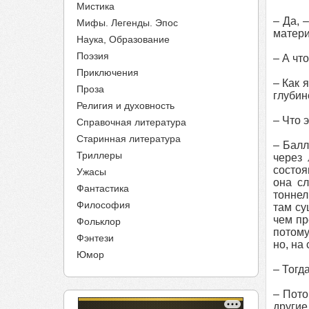
Мистика
– Да, 
Мифы. Легенды. Эпос
матери
Наука, Образование
Поэзия
– А чт
Приключения
– Как 
Проза
глубин
Религия и духовность
– Что 
Справочная литература
Старинная литература
– Балл
Триллеры
через 
состоя
Ужасы
она сл
Фантастика
тоннел
Философия
там су
чем пр
Фольклор
потому
Фэнтези
но, на
Юмор
– Тогд
– Пото
другие