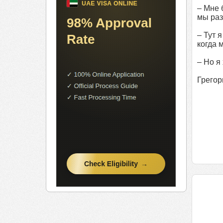
– Мне 
мы раз
– Тут 
когда 
– Но я
Грегор