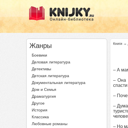
→
Жанры
Книги
Боевики
Деловая литература
Детективы
– А ма
Детская литература
– Она 
Документальная литература
спасти
Дом и Семья
– Поче
Драматургия
Другое
– Дума
История
турист
челове
Классика
Любовные романы
– Но м