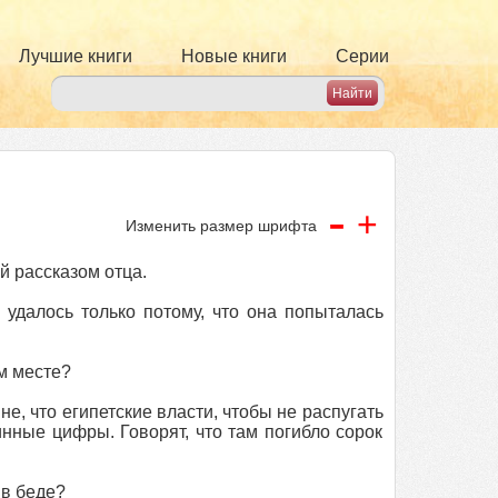
Лучшие книги
Новые книги
Серии
-
+
Изменить размер шрифта
й рассказом отца.
 удалось только потому, что она попыталась
м месте?
не, что египетские власти, чтобы не распугать
нные цифры. Говорят, что там погибло сорок
 в беде?