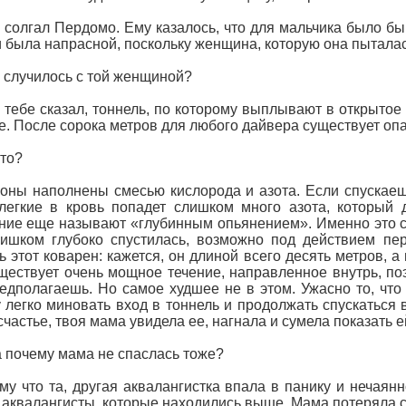
– солгал Пердомо. Ему казалось, что для мальчика было бы
 была напрасной, поскольку женщина, которую она пыталась
о случилось с той женщиной?
я тебе сказал, тоннель, по которому выплывают в открытое
е. После сорока метров для любого дайвера существует опас
это?
оны наполнены смесью кислорода и азота. Если спускаешь
легкие в кровь попадет слишком много азота, который 
ние еще называют «глубинным опьянением». Именно это с
ишком глубоко спустилась, возможно под действием пе
ь этот коварен: кажется, он длиной всего десять метров, а
ществует очень мощное течение, направленное внутрь, по
едполагаешь. Но самое худшее не в этом. Ужасно то, что 
 легко миновать вход в тоннель и продолжать спускаться 
 счастье, твоя мама увидела ее, нагнала и сумела показать е
а почему мама не спаслась тоже?
му что та, другая аквалангистка впала в панику и нечаян
 аквалангисты, которые находились выше. Мама потеряла с