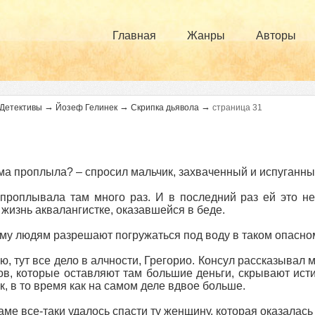
Главная
Жанры
Авторы
→
→
→
Детективы
Йозеф Гелинек
Скрипка дьявола
страница 31
ма проплыла? – спросил мальчик, захваченный и испуганны
проплывала там много раз. И в последний раз ей это не
 жизнь аквалангистке, оказавшейся в беде.
му людям разрешают погружаться под воду в таком опасно
ю, тут все дело в алчности, Грегорио. Консул рассказывал м
ов, которые оставляют там большие деньги, скрывают исти
к, в то время как на самом деле вдвое больше.
аме все‑таки удалось спасти ту женщину, которая оказалась