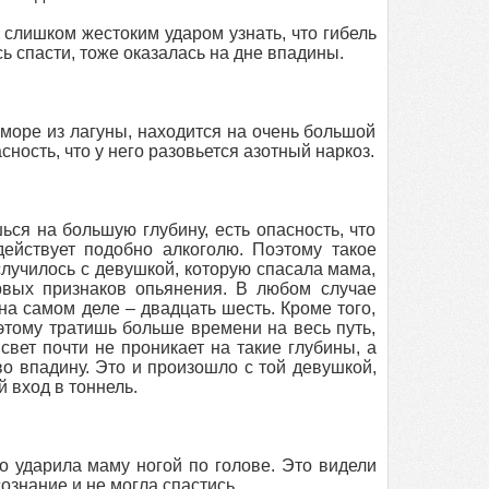
 слишком жестоким ударом узнать, что гибель
 спасти, тоже оказалась на дне впадины.
 море из лагуны, находится на очень большой
ность, что у него разовьется азотный наркоз.
ся на большую глубину, есть опасность, что
действует подобно алкоголю. Поэтому такое
лучилось с девушкой, которую спасала мама,
рвых признаков опьянения. В любом случае
 на самом деле – двадцать шесть. Кроме того,
этому тратишь больше времени на весь путь,
свет почти не проникает на такие глубины, а
во впадину. Это и произошло с той девушкой,
й вход в тоннель.
но ударила маму ногой по голове. Это видели
ознание и не могла спастись.