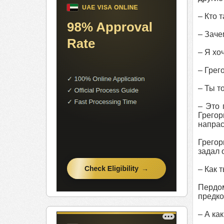
– Кто 
– Заче
– Я хоч
– Грег
– Ты т
– Это 
Грегор
напрас
Грегор
задал 
– Как 
Пердо
предко
– А ка