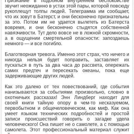
Признание в подобном внутреннем беспокойстве
звучит неожиданно в устах этой пары, которой повсюду
рукоплещут толпы людей. Телеграмма им сообщает,
что их зовут в Батерст, и они бесконечно признательны
за это. Потом им не удается вылететь из Батерста
вовремя, и они бесконечно стыдятся собственной
навязчивости. Тут дело вовсе не в ложной скромности,
а в ощущении смертельной опасности: запоздаешь
немного — и все погибло.
Благотворная тревога. Именно этот страх, что ничего и
никогда нельзя будет поправить, заставляет их
пускаться в путь за два часа до рассвета, опережать
самих предтеч и пересекать океаны, пока еще
задерживающие других людей.
Как это далеко от тех повествований, где события
нанизываются за событиями произвольно, словно в
охотничьих рассказах! Энн Линдберг находит для
своей книги тайную опору в чем-то несказуемом,
первобытном и общечеловеческом, как миф. Как она
умеет языком технических подробностей и простой
записи происшествий говорить о загадке удела
человеческого! Она пишет не о самолете, а с помощью
самолета. Этот профессиональный материал служит