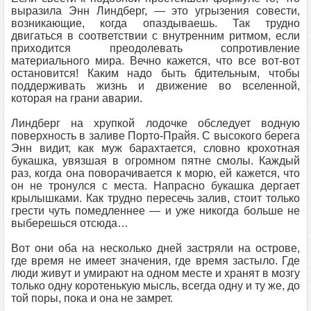
выразила Энн Линдберг, — это угрызения совести,
возникающие, когда опаздываешь. Так трудно
двигаться в соответствии с внутренним ритмом, если
приходится преодолевать сопротивление
материального мира. Вечно кажется, что все вот-вот
остановится! Каким надо быть бдительным, чтобы
поддерживать жизнь и движение во вселенной,
которая на грани аварии.
Линдберг на хрупкой лодочке обследует водную
поверхность в заливе Порто-Прайя. С высокого берега
Энн видит, как муж барахтается, словно крохотная
букашка, увязшая в огромном пятне смолы. Каждый
раз, когда она поворачивается к морю, ей кажется, что
он не тронулся с места. Напрасно букашка дергает
крылышками. Как трудно пересечь залив, стоит только
грести чуть помедленнее — и уже никогда больше не
выберешься отсюда…
Вот они оба на несколько дней застряли на острове,
где время не имеет значения, где время застыло. Где
люди живут и умирают на одном месте и хранят в мозгу
только одну коротенькую мысль, всегда одну и ту же, до
той поры, пока и она не замрет.