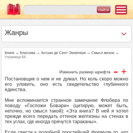
Жанры
→
→
→
→
Книги
Классика
Антуан де Сент-Экзюпери
Смысл жизни
страница 64
-
+
Изменить размер шрифта
Постановщик о нем и не думал. Но коль скоро можно
его уловить, оно есть свидетельство глубинного
единства.
Мне вспоминается странное замечание Флобера по
поводу «Госпожи Бовари» (цитирую, может быть,
неточно, но смысл такой): «Эта книга? В ней я хотел
прежде всего передать оттенок желтизны на стенах в
тех углах, где иногда прячутся тараканы».
Если свести к подобной простейшей формуле то, что