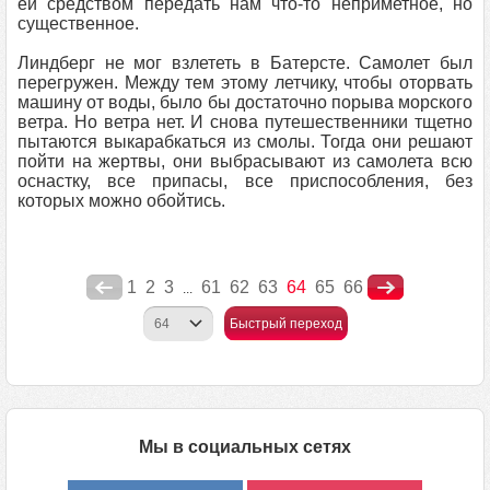
ей средством передать нам что-то неприметное, но
существенное.
Линдберг не мог взлететь в Батерсте. Самолет был
перегружен. Между тем этому летчику, чтобы оторвать
машину от воды, было бы достаточно порыва морского
ветра. Но ветра нет. И снова путешественники тщетно
пытаются выкарабкаться из смолы. Тогда они решают
пойти на жертвы, они выбрасывают из самолета всю
оснастку, все припасы, все приспособления, без
которых можно обойтись.
1
2
3
61
62
63
64
65
66
...
Быстрый переход
Мы в социальных сетях