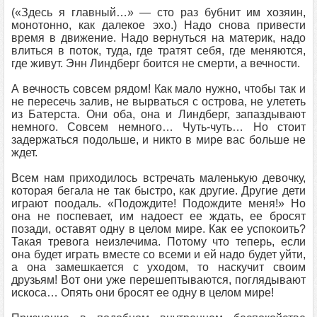
(«Здесь я главный…» — сто раз бубнит им хозяин,
монотонно, как далекое эхо.) Надо снова привести
время в движение. Надо вернуться на материк, надо
влиться в поток, туда, где тратят себя, где меняются,
где живут. Энн Линдберг боится не смерти, а вечности.
А вечность совсем рядом! Как мало нужно, чтобы так и
не пересечь залив, не вырваться с острова, не улететь
из Батерста. Они оба, она и Линдберг, запаздывают
немного. Совсем немного… Чуть-чуть… Но стоит
задержаться подольше, и никто в мире вас больше не
ждет.
Всем нам приходилось встречать маленькую девочку,
которая бегала не так быстро, как другие. Другие дети
играют поодаль. «Подождите! Подождите меня!» Но
она не поспевает, им надоест ее ждать, ее бросят
позади, оставят одну в целом мире. Как ее успокоить?
Такая тревога неизлечима. Потому что теперь, если
она будет играть вместе со всеми и ей надо будет уйти,
а она замешкается с уходом, то наскучит своим
друзьям! Вот они уже перешептываются, поглядывают
искоса… Опять они бросят ее одну в целом мире!