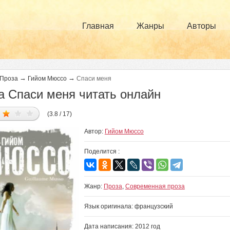
Главная
Жанры
Авторы
→
→
Проза
Гийом Мюссо
Спаси меня
а Спаси меня читать онлайн
(3.8 / 17)
Автор:
Гийом Мюссо
Поделится :
Жанр:
Проза
,
Современная проза
Язык оригинала: французский
Дата написания: 2012 год