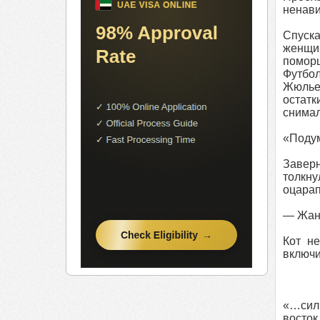
ненави
Спуск
женщин
поморщ
Футбол
Жюльет
остатк
снимал
«Подум
Заверн
толкну
оцарап
— Жан 
Кот не
включи
«…силь
восток