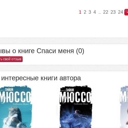
1
2
3
4
22
23
24
...
вы о книге Спаси меня (0)
ь свой отзыв
интересные книги автора