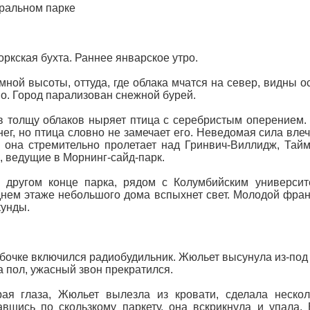
ральном парке
ркская бухта. Раннее январское утро.
мной высоты, оттуда, где облака мчатся на север, видны 
о. Город парализован снежной бурей.
в толщу облаков ныряет птица с серебристым оперением. 
нег, но птица словно не замечает его. Неведомая сила вле
 она стремительно пролетает над Гринвич-Виллидж, Тайм
, ведущие в Морнинг-сайд-парк.
 другом конце парка, рядом с Колумбийским университ
нем этаже небольшого дома вспыхнет свет. Молодой фран
кунды.
бочке включился радиобудильник. Жюльет высунула из-под о
а пол, ужасный звон прекратился.
ая глаза, Жюльет вылезла из кровати, сделала нескол
вшись по скользкому паркету, она вскрикнула и упала. 