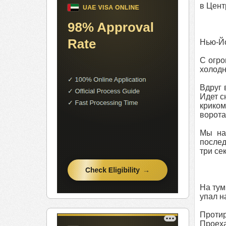
в Цент
Нью-Йо
С огро
холодн
Вдруг 
Идет с
криком
ворота
Мы на
послед
три се
На тум
упал н
Протир
Проеха