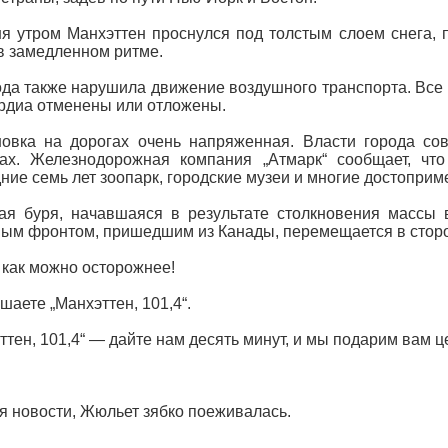
я утром Манхэттен проснулся под толстым слоем снега,
в замедленном ритме.
да также нарушила движение воздушного транспорта. Все
рдиа отменены или отложены.
овка на дорогах очень напряженная. Власти города со
ах. Железнодорожная компания „Атмарк“ сообщает, чт
ние семь лет зоопарк, городские музеи и многие достопри
я буря, начавшаяся в результате столкновения массы в
ым фронтом, пришедшим из Канады, перемещается в сторо
 как можно осторожнее!
шаете „Манхэттен, 101,4“.
ттен, 101,4“ — дайте нам десять минут, и мы подарим вам
 новости, Жюльет зябко поеживалась.