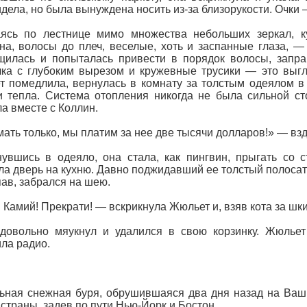
дела, но была вынуждена носить из-за близорукости. Очки —
аясь по лестнице мимо множества небольших зеркал, 
а, волосы до плеч, веселые, хоть и заспанные глаза, —
илась и попыталась привести в порядок волосы, запра
ка с глубоким вырезом и кружевные трусики — это выгл
 помедлила, вернулась в комнату за толстым одеялом в 
и тепла. Система отопления никогда не была сильной ст
а вместе с Коллин.
ать только, мы платим за нее две тысячи долларов!» — вз
увшись в одеяло, она стала, как пингвин, прыгать со с
ла дверь на кухню. Давно поджидавший ее толстый полосатый
ав, забрался на шею.
Камий! Прекрати! — вскрикнула Жюльет и, взяв кота за шкир
довольно мяукнул и удалился в свою корзинку. Жюльет
ла радио.
ная снежная буря, обрушившаяся два дня назад на Ваши
 страны, задев по пути Нью-Йорк и Бостон.