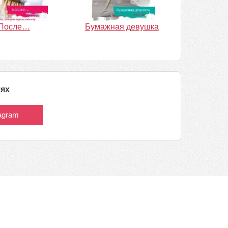
После…
Бумажная девушка
тях
tagram