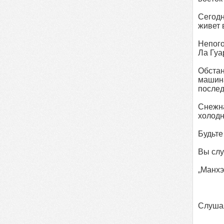
Сегодн
живет 
Непого
Ла Гуа
Обстан
машин
послед
Снежна
холодн
Будьте
Вы слу
„Манхэ
Слушая