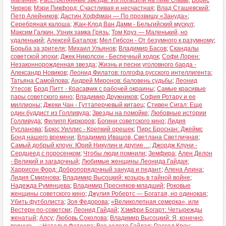
Малинин
;
Расстрелянные звезды. Их погасили на пике славы
;
Борис
Чирков
;
Мэри Пикфорд: Счастливая и несчастная
;
Влад Сташевский
;
Петр Алейников
;
Дастин Хоффман — По прозвищу «Зануда»
;
Серебряная калоша
;
Жан-Клод Ван Дамм - Бельгийский мускул
;
Максим Галкин. Узник замка Грязь
;
Том Круз — Маленький, но
удаленький
;
Алексей Баталов
;
Мел Гибсон - От безумного к разумному
;
Борьба за зрителя
;
Михаил Ульянов
;
Владимир Басов
;
Скандалы
советской эпохи
;
Джек Николсон - Беспечный ходок
;
Софи Лорен:
Незаконнорожденная звезда
;
Жизнь и песни уголовного барда -
Александр Новиков
;
Леонид Филатов: голгофа русского интеллигента
;
Татьяна Самойлова
;
Андрей Миронов: баловень судьбы
;
Леонид
Утесов
;
Брэд Питт - Красавчик с рабочей окраины
;
Самые красивые
пары советского кино
;
Владимир Дружников
;
София Ротару и ее
миллионы
;
Джеки Чан - Гуттаперчевый китаец
;
Стивен Сигал: Еще
один буддист из Голливуда
;
Звезды на помойке
;
Любовные истории
Голливуда
;
Филипп Киркоров
;
Богини советского кино
;
Лидия
Русланова
;
Брюс Уиллис - Крепкий орешек
;
Пирс Броснан: Джеймс
Бонд нашего времени
;
Владимир Ивашов, Светлана Светличная
;
Самый добрый клоун: Юрий Никулин и другие…
;
Джордж Клуни -
Сердцеед с поросенком
;
Чтобы люди помнили
;
Земфира
;
Ален Делон
- Великий и загадочный
;
Любимые женщины Леонида Гайдая
;
Харрисон Форд: Добропорядочный зануда и педант
;
Алена Апина
;
Лидия Смирнова
;
Владимир Высоцкий: козырь в тайной войне
;
Надежда Румянцева
;
Владимир Пресняков-младший
;
Роковые
женщины советского кино
;
Джулия Робертс — Богатая, но одинокая
;
Убить футболиста
;
Зоя Федорова
;
«Великолепная семерка», или
Вестерн по-советски
;
Леонид Гайдай
;
Хэмфри Богарт: Четырежды
женатый
;
Алсу
;
Любовь Соколова
;
Владимир Высоцкий: Я, конечно,