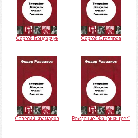
Сергей Бондарчук
Сергей Столяров
Савелий Крамаров
Рождение "Фабрики грез"