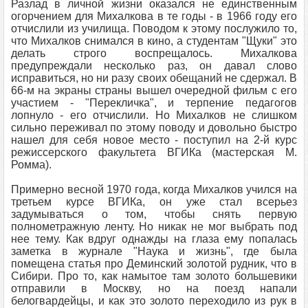
Разлад в личной жизни оказался не единственным
огорчением для Михалкова в те годы - в 1966 году его
отчислили из училища. Поводом к этому послужило то,
что Михалков снимался в кино, а студентам "Щуки" это
делать строго воспрещалось. Михалкова
предупреждали несколько раз, он давал слово
исправиться, но ни разу своих обещаний не сдержал. В
66-м на экраны страны вышел очередной фильм с его
участием - "Перекличка", и терпение педагогов
лопнуло - его отчислили. Но Михалков не слишком
сильно переживал по этому поводу и довольно быстро
нашел для себя новое место - поступил на 2-й курс
режиссерского факультета ВГИКа (мастерская М.
Ромма).
Примерно весной 1970 года, когда Михалков учился на
третьем курсе ВГИКа, он уже стал всерьез
задумываться о том, чтобы снять первую
полнометражную ленту. Но никак не мог выбрать под
нее тему. Как вдруг однажды на глаза ему попалась
заметка в журнале "Наука и жизнь", где была
помещена статья про Деминский золотой рудник, что в
Сибири. Про то, как намытое там золото большевики
отправили в Москву, но на поезд напали
белогвардейцы, и как это золото переходило из рук в