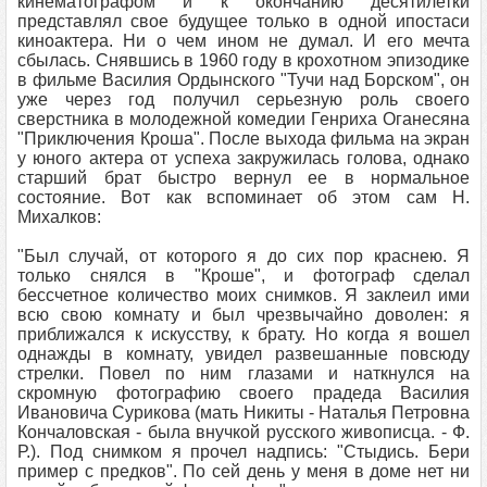
кинематографом и к окончанию десятилетки
представлял свое будущее только в одной ипостаси
киноактера. Ни о чем ином не думал. И его мечта
сбылась. Снявшись в 1960 году в крохотном эпизодике
в фильме Василия Ордынского "Тучи над Борском", он
уже через год получил серьезную роль своего
сверстника в молодежной комедии Генриха Оганесяна
"Приключения Кроша". После выхода фильма на экран
у юного актера от успеха закружилась голова, однако
старший брат быстро вернул ее в нормальное
состояние. Вот как вспоминает об этом сам Н.
Михалков:
"Был случай, от которого я до сих пор краснею. Я
только снялся в "Кроше", и фотограф сделал
бессчетное количество моих снимков. Я заклеил ими
всю свою комнату и был чрезвычайно доволен: я
приближался к искусству, к брату. Но когда я вошел
однажды в комнату, увидел развешанные повсюду
стрелки. Повел по ним глазами и наткнулся на
скромную фотографию своего прадеда Василия
Ивановича Сурикова (мать Никиты - Наталья Петровна
Кончаловская - была внучкой русского живописца. - Ф.
Р.). Под снимком я прочел надпись: "Стыдись. Бери
пример с предков". По сей день у меня в доме нет ни