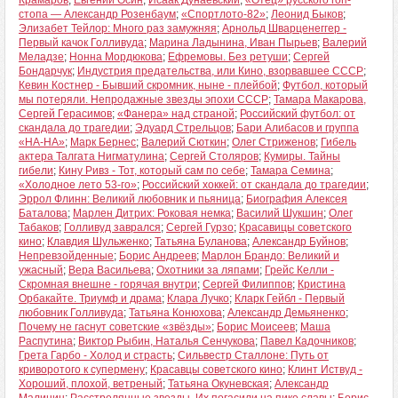
Крамаров
;
Евгений Осин
;
Исаак Дунаевский
;
«Отец» русского гоп-
стопа — Александр Розенбаум
;
«Спортлото-82»
;
Леонид Быков
;
Элизабет Тейлор: Много раз замужняя
;
Арнольд Шварценеггер -
Первый качок Голливуда
;
Марина Ладынина, Иван Пырьев
;
Валерий
Меладзе
;
Нонна Мордюкова
;
Ефремовы. Без ретуши
;
Сергей
Бондарчук
;
Индустрия предательства, или Кино, взорвавшее СССР
;
Кевин Костнер - Бывший скромник, ныне - плейбой
;
Футбол, который
мы потеряли. Непродажные звезды эпохи СССР
;
Тамара Макарова,
Сергей Герасимов
;
«Фанера» над страной
;
Российский футбол: от
скандала до трагедии
;
Эдуард Стрельцов
;
Бари Алибасов и группа
«НА-НА»
;
Марк Бернес
;
Валерий Сюткин
;
Олег Стриженов
;
Гибель
актера Талгата Нигматулина
;
Сергей Столяров
;
Кумиры. Тайны
гибели
;
Кину Ривз - Тот, который сам по себе
;
Тамара Семина
;
«Холодное лето 53-го»
;
Российский хоккей: от скандала до трагедии
;
Эррол Флинн: Великий любовник и пьяница
;
Биография Алексея
Баталова
;
Марлен Дитрих: Роковая немка
;
Василий Шукшин
;
Олег
Табаков
;
Голливуд заврался
;
Сергей Гурзо
;
Красавицы советского
кино
;
Клавдия Шульженко
;
Татьяна Буланова
;
Александр Буйнов
;
Непревзойденные
;
Борис Андреев
;
Марлон Брандо: Великий и
ужасный
;
Вера Васильева
;
Охотники за ляпами
;
Грейс Келли -
Скромная внешне - горячая внутри
;
Сергей Филиппов
;
Кристина
Орбакайте. Триумф и драма
;
Клара Лучко
;
Кларк Гейбл - Первый
любовник Голливуда
;
Татьяна Конюхова
;
Александр Демьяненко
;
Почему не гаснут советские «звёзды»
;
Борис Моисеев
;
Маша
Распутина
;
Виктор Рыбин, Наталья Сенчукова
;
Павел Кадочников
;
Грета Гарбо - Холод и страсть
;
Сильвестр Сталлоне: Путь от
криворотого к супермену
;
Красавцы советского кино
;
Клинт Иствуд -
Хороший, плохой, ветреный
;
Татьяна Окуневская
;
Александр