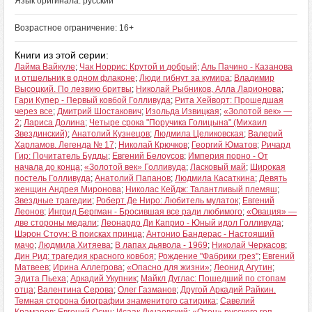
Язык оригинала: русский
Возрастное ограничение: 16+
Книги из этой серии:
Лайма Вайкуле
;
Чак Норрис: Крутой и добрый
;
Аль Пачино - Казанова
и отшельник в одном флаконе
;
Люди гибнут за кумира
;
Владимир
Высоцкий. По лезвию бритвы
;
Николай Рыбников, Алла Ларионова
;
Гари Купер - Первый ковбой Голливуда
;
Рита Хейворт: Прошедшая
через все
;
Дмитрий Шостакович
;
Изольда Извицкая
;
«Золотой век» —
2
;
Лариса Долина
;
Четыре срока "Поручика Голицына" (Михаил
Звездинский)
;
Анатолий Кузнецов
;
Людмила Целиковская
;
Валерий
Харламов. Легенда № 17
;
Николай Крючков
;
Георгий Юматов
;
Ричард
Гир: Почитатель Будды
;
Евгений Белоусов
;
Империя порно - От
начала до конца
;
«Золотой век» Голливуда
;
Ласковый май
;
Широкая
постель Голливуда
;
Анатолий Папанов
;
Людмила Касаткина
;
Девять
женщин Андрея Миронова
;
Николас Кейдж: Талантливый племяш
;
Звездные трагедии
;
Роберт Де Ниро: Любитель мулаток
;
Евгений
Леонов
;
Ингрид Бергман - Бросившая все ради любимого
;
«Овация» —
две стороны медали
;
Леонардо Ди Каприо - Юный идол Голливуда
;
Шэрон Стоун: В поисках принца
;
Антонио Бандерас - Настоящий
мачо
;
Людмила Хитяева
;
В лапах дьявола - 1969
;
Николай Черкасов
;
Дин Рид: трагедия красного ковбоя
;
Рождение "Фабрики грез"
;
Евгений
Матвеев
;
Ирина Аллегрова
;
«Опасно для жизни»
;
Леонид Агутин
;
Эдита Пьеха
;
Аркадий Укупник
;
Майкл Дуглас: Пошедший по стопам
отца
;
Валентина Серова
;
Олег Газманов
;
Другой Аркадий Райкин.
Темная сторона биографии знаменитого сатирика
;
Савелий