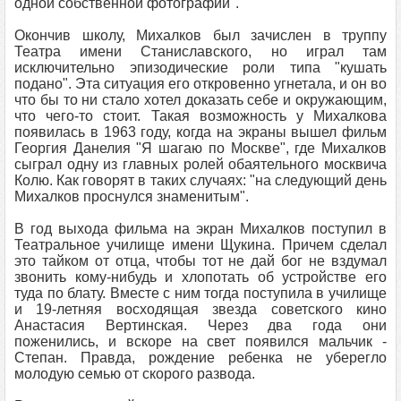
одной собственной фотографии".
Окончив школу, Михалков был зачислен в труппу
Театра имени Станиславского, но играл там
исключительно эпизодические роли типа "кушать
подано". Эта ситуация его откровенно угнетала, и он во
что бы то ни стало хотел доказать себе и окружающим,
что чего-то стоит. Такая возможность у Михалкова
появилась в 1963 году, когда на экраны вышел фильм
Георгия Данелия "Я шагаю по Москве", где Михалков
сыграл одну из главных ролей обаятельного москвича
Колю. Как говорят в таких случаях: "на следующий день
Михалков проснулся знаменитым".
В год выхода фильма на экран Михалков поступил в
Театральное училище имени Щукина. Причем сделал
это тайком от отца, чтобы тот не дай бог не вздумал
звонить кому-нибудь и хлопотать об устройстве его
туда по блату. Вместе с ним тогда поступила в училище
и 19-летняя восходящая звезда советского кино
Анастасия Вертинская. Через два года они
поженились, и вскоре на свет появился мальчик -
Степан. Правда, рождение ребенка не уберегло
молодую семью от скорого развода.