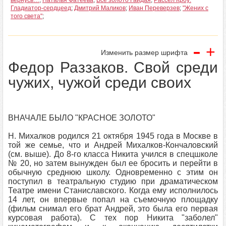
вернусь…
;
Наталья Фатеева
;
Все золото Гайдая
;
Рассел Кроу:
Гладиатор-сердцеед
;
Дмитрий Маликов
;
Иван Переверзев
;
"Жених с
того света"
;
-
+
Изменить размер шрифта
Федор Раззаков. Свой среди
чужих, чужой среди своих
ВНАЧАЛЕ БЫЛО "КРАСНОЕ ЗОЛОТО"
Н. Михалков родился 21 октября 1945 года в Москве в
той же семье, что и Андрей Михалков-Кончаловский
(см. выше). До 8-го класса Никита учился в спецшколе
№ 20, но затем вынужден был ее бросить и перейти в
обычную среднюю школу. Одновременно с этим он
поступил в театральную студию при драматическом
Театре имени Станиславского. Когда ему исполнилось
14 лет, он впервые попал на съемочную площадку
(фильм снимал его брат Андрей, это была его первая
курсовая работа). С тех пор Никита "заболел"