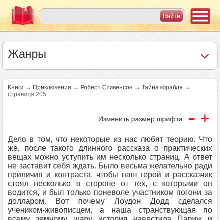
Жанры
→
→
→
→
Книги
Приключения
Роберт Стивенсон
Тайна корабля
страница 205
-
+
Изменить размер шрифта
Дело в том, что некоторые из нас любят теорию. Что
же, после такого длинного рассказа о практических
вещах можно уступить им несколько страниц. А ответ
не заставит себя ждать. Было весьма желательно ради
приличия и контраста, чтобы наш герой и рассказчик
стоял несколько в стороне от тех, с которыми он
водится, и был только поневоле участником погони за
долларом. Вот почему Лоудон Додд сделался
учеником-живописцем, а наша странствующая по
всему земному шару история навестила Париж и