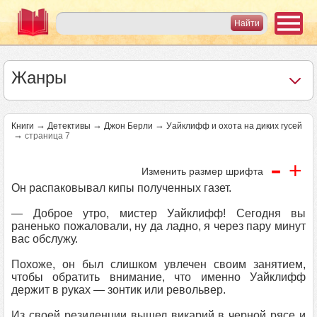
Жанры
→
→
→
Книги
Детективы
Джон Берли
Уайклифф и охота на диких гусей
→
страница 7
-
+
Изменить размер шрифта
Он распаковывал кипы полученных газет.
— Доброе утро, мистер Уайклифф! Сегодня вы
раненько пожаловали, ну да ладно, я через пару минут
вас обслужу.
Похоже, он был слишком увлечен своим занятием,
чтобы обратить внимание, что именно Уайклифф
держит в руках — зонтик или револьвер.
Из своей резиденции вышел викарий в черной рясе и