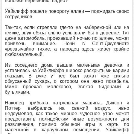
попозже перезвоню, ладно?
Уайклифф пошел к повороту аллеи — поджидать своих
сотрудников.
Так-так, если стреляли где-то на набережной или на
пляже, звук обязательно услышали бы в деревне. Тут
даже автомобиль, проехавший ночью по аллее, может
привлечь внимание. Ночи в Сент-Джуллиоте
чрезвычайно тихие, а народец здесь живет крайне
любознательный.
Из соседнего дома вышла маленькая девочка и
уставилась на Уайклиффа широко раскрытыми карими
глазами. В руке у нее был зажат уже сильно
обкусанный сухарь, о котором она явно позабыла.
Мимо проехал молоковоз, звякая бидонами и
бутылками.
Наконец прибыла патрульная машина, Диксон и
Поттер выбрались на свежий воздух, явно
недоумевая, как такое мирное чудесное утро может
предоставить полицейским иные возможности для
развлечения, помимо обычной игры в карты по
маленькой в караульном помещении. Уайклифф