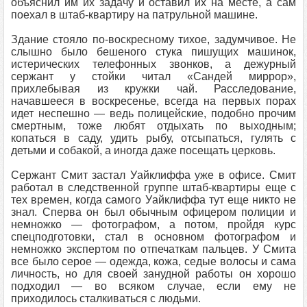
объяснил им их задачу и оставил их на месте, а сам
поехал в штаб-квартиру на патрульной машине.
Здание стояло по-воскресному тихое, задумчивое. Не
слышно было бешеного стука пишущих машинок,
истерических телефонных звонков, а дежурный
сержант у стойки читал «Сандей миррор»,
прихлебывая из кружки чай. Расследование,
начавшееся в воскресенье, всегда на первых порах
идет неспешно — ведь полицейские, подобно прочим
смертным, тоже любят отдыхать по выходным;
копаться в саду, удить рыбу, отсыпаться, гулять с
детьми и собакой, а иногда даже посещать церковь.
Сержант Смит застал Уайклиффа уже в офисе. Смит
работал в следственной группе штаб-квартиры еще с
тех времен, когда самого Уайклиффа тут еще никто не
знал. Сперва он был обычным офицером полиции и
немножко — фотографом, а потом, пройдя курс
спецподготовки, стал в основном фотографом и
немножко экспертом по отпечаткам пальцев. У Смита
все было серое — одежда, кожа, седые волосы и сама
личность, но для своей занудной работы он хорошо
подходил — во всяком случае, если ему не
приходилось сталкиваться с людьми.