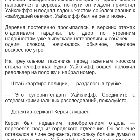
направился в церковь; по пути он издали приметил
Уайклиффа и поднял ладонь жестом соболезнования к
«заблудшей овечке». Уайклифф был не религиозен.
Деревня постепенно просыпалась, в верхних этажах
отдергивали гардины, во двор по утренним
надобностям уже выпускали нетерпеливых собачек, —
одним словом, начиналось обычное, ленивое
воскресное утро.
На треугольном газончике перед газетным киоском
стояла телефонная будка. Уайклифф вошел, положил
револьвер на полочку и набрал номер.
— Штаб-квартира полиции, — раздалось в трубке.
— Это суперинтендант Уайклифф. Соедините с
отделом криминальных расследований, пожалуйста.
— Детектив-сержант Керси слушает.
Керси был недавним приобретением отдела —
перевелся сюда из городского отделения. Он все еще
оставался в чине сержанта, поскольку больше думал о
деле, чем о чинах. Уайклифф собирался наконец дать