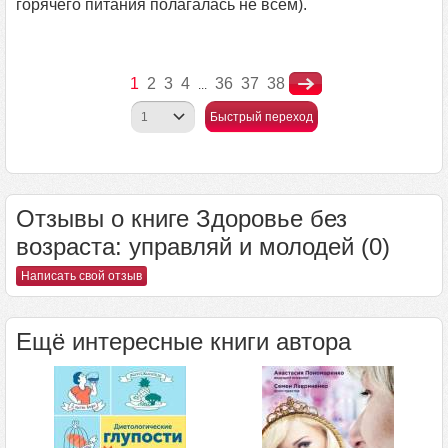
горячего питания полагалась не всем).
1
2
3
4
36
37
38
...
Быстрый переход
Отзывы о книге Здоровье без
возраста: управляй и молодей (0)
Написать свой отзыв
Ещё интересные книги автора