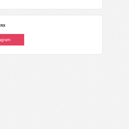
тях
tagram