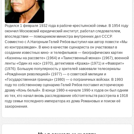
Родился 1 февраля 1932 года в рабоче-крестьянской семье. В 1954 году
окончил Московский юридический институт, работал следователем,
впоследствии — помощником министра внутренних дел СССР.
Совместно с А.Нагорным Гелий Рябов выступил как автор повести «Мы
из контрразведки». В кино в качестве сценариста он участвовал в
создании известных кино- и телефильмов — биографических картин
«Казнены на рассвете» (1964) и «Таинственный монах» (1967), военной
ленты «Один из нас» (1970), детективов «Кража» (1971) и «Фаворит»
(1976). Большую популярность у зрителей завоевали телесериалы
«Рождённая революцией» (1977) — о советской милиции и
«Государственная граница» (1980) — о пограничных войсках. В 1993
году по собственному сценарию Гелий Рябов поставил историческую
драму «Конь белый». В конце 1980-х-начале 1990-х годов он был одним
из тех, кто начал вновь расследование обстоятельств расстрела в 1918
году семьи последнего императора из дома Романовых и поиски её
захоронения.