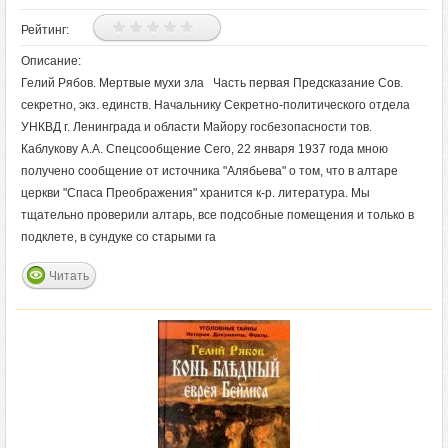
Рейтинг:
Описание:
Гелий Рябов. Мертвые мухи зла Часть первая Предсказание Сов.
секретно, экз. единств. Начальнику Секретно-политического отдела
УНКВД г. Ленинграда и области Майору госбезопасности тов.
Каблукову А.А. Спецсообщение Сего, 22 января 1937 года мною
получено сообщение от источника "Алябьева" о том, что в алтаре
церкви "Спаса Преображения" хранится к-р. литература. Мы
тщательно проверили алтарь, все подсобные помещения и только в
подклете, в сундуке со старыми га
Читать