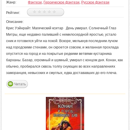
Жанр:
Фэнтези
,
Героическое фэнтези
,
Русское фэнтези
Рейтинг:
Описание:
Крис Уэйнрайт. Магический кситар День умирал. Солнечный Глаз
Митры, еще недавно паливший с немилосердной яростью, устало
сник и готовился уйти на покой. Вскоре, мелькнув последним лучом
над городскими стенами, он скроется совсем, и желанная прохлада
опустится на город и на покрытые редкими ветвями кустарника
барханы. Базар, огромный и шумный, умирал с концом дня. Конан, как
обычно, пробирался сквозь толпу снующих во всех направлениях
заморанцев, невысоких и смуглых, едва достававших до его плеча.
Читать