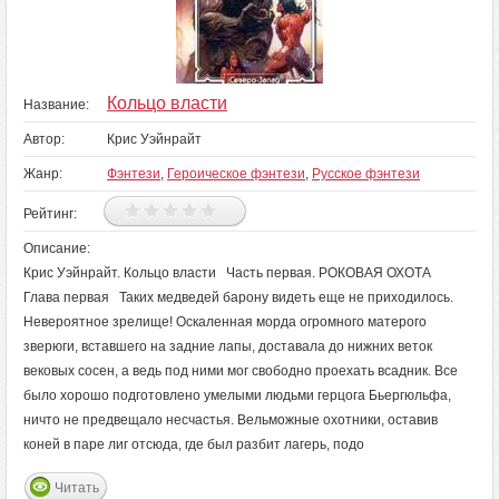
Кольцо власти
Название:
Автор:
Крис Уэйнрайт
Жанр:
Фэнтези
,
Героическое фэнтези
,
Русское фэнтези
Рейтинг:
Описание:
Крис Уэйнрайт. Кольцо власти Часть первая. РОКОВАЯ ОХОТА
Глава первая Таких медведей барону видеть еще не приходилось.
Невероятное зрелище! Оскаленная морда огромного матерого
зверюги, вставшего на задние лапы, доставала до нижних веток
вековых сосен, а ведь под ними мог свободно проехать всадник. Все
было хорошо подготовлено умелыми людьми герцога Бьергюльфа,
ничто не предвещало несчастья. Вельможные охотники, оставив
коней в паре лиг отсюда, где был разбит лагерь, подо
Читать