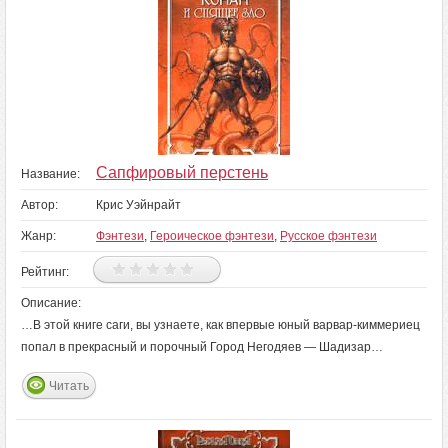
Сапфировый перстень
Название:
Автор:
Крис Уэйнрайт
Жанр:
Фэнтези
,
Героическое фэнтези
,
Русское фэнтези
Рейтинг:
Описание:
…В этой книге саги, вы узнаете, как впервые юный варвар-киммериец
попал в прекрасный и порочный Город Негодяев — Шадизар…
Читать