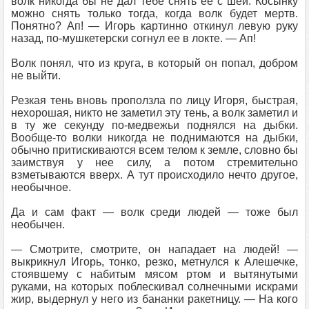
волк никогда бы не дал тебе снять ее с шеи. Косынку
можно снять только тогда, когда волк будет мертв.
Понятно? Ап! — Игорь картинно откинул левую руку
назад, по-мушкетерски согнул ее в локте. — Ап!
Волк понял, что из круга, в который он попал, добром
не выйти.
Резкая тень вновь проползла по лицу Игоря, быстрая,
нехорошая, никто не заметил эту тень, а волк заметил и
в ту же секунду по-медвежьи поднялся на дыбки.
Вообще-то волки никогда не поднимаются на дыбки,
обычно притискиваются всем телом к земле, словно бы
заимствуя у нее силу, а потом стремительно
взметываются вверх. А тут происходило нечто другое,
необычное.
Да и сам факт — волк среди людей — тоже был
необычен.
— Смотрите, смотрите, он нападает на людей! —
выкрикнул Игорь, тонко, резко, метнулся к Алешечке,
стоявшему с набитым мясом ртом и вытянутыми
руками, на которых поблескивал солнечными искрами
жир, выдернул у него из бананки ракетницу. — На кого