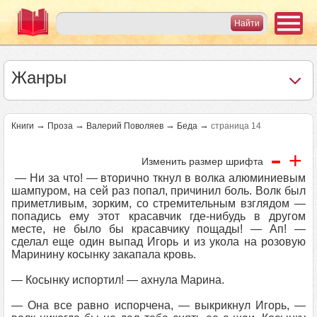
Жанры
→
→
→
→
Книги
Проза
Валерий Поволяев
Беда
страница 14
-
+
Изменить размер шрифта
— Ни за что! — вторично ткнул в волка алюминиевым
шампуром, на сей раз попал, причинил боль. Волк был
приметливым, зорким, со стремительным взглядом —
попадись ему этот красавчик где-нибудь в другом
месте, не было бы красавчику пощады! — Ап! —
сделал еще один выпад Игорь и из укола на розовую
Маринину косынку закапала кровь.
— Косынку испортил! — ахнула Марина.
— Она все равно испорчена, — выкрикнул Игорь, —