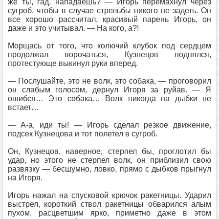
же ты, гад, нападаешь? — Игорь перемахнул через
сугроб, чтобы в случае стрельбы никого не задеть. Он
все хорошо рассчитал, красивый парень Игорь, он
даже и это учитывал. — На кого, а?!
Морщась от того, что колючий клубок под сердцем
продолжал ворочаться, Кузнецов поднялся,
протестующе выкинул руки вперед.
— Послушайте, это не волк, это собака, — проговорил
он слабым голосом, дернул Игоря за руйав. — Я
ошибся… Это собака… Волк никогда на дыбки не
встает…
— A-а, иди ты! — Игорь сделал резкое движение,
подсек Кузнецова и тот полетел в сугроб.
Он, Кузнецов, наверное, стерпел бы, проглотил бы
удар, но этого не стерпел волк, он приблизил свою
развязку — бесшумно, ловко, прямо с дыбков прыгнул
на Игоря.
Игорь нажал на спусковой крючок ракетницы. Ударил
выстрел, короткий ствол ракетницы обварился алым
пухом, расцветшим ярко, приметно даже в этом