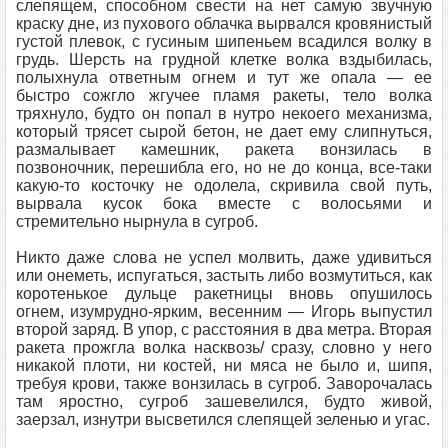
слепящем, способном свести на нет самую звучную
краску дне, из пухового облачка вырвался кровянистый
густой плевок, с гусиным шипеньем всадился волку в
грудь. Шерсть на грудной клетке волка вздыбилась,
полыхнула ответным огнем и тут же опала — ее
быстро сожгло жгучее пламя ракеты, тело волка
тряхнуло, будто он попал в нутро некоего механизма,
который трясет сырой бетон, не дает ему слипнуться,
размалывает камешник, ракета вонзилась в
позвоночник, перешибла его, но не до конца, все-таки
какую-то косточку не одолела, скривила свой путь,
вырвала кусок бока вместе с волосьями и
стремительно нырнула в сугроб.
Никто даже слова не успел молвить, даже удивиться
или онеметь, испугаться, застыть либо возмутиться, как
коротенькое дульце ракетницы вновь опушилось
огнем, изумрудно-ярким, весенним — Игорь выпустил
второй заряд. В упор, с расстояния в два метра. Вторая
ракета прожгла волка насквозь/ сразу, словно у него
никакой плоти, ни костей, ни мяса не было и, шипя,
требуя крови, также вонзилась в сугроб. Заворочалась
там яростно, сугроб зашевелился, будто живой,
заерзал, изнутри высветился слепящей зеленью и угас.