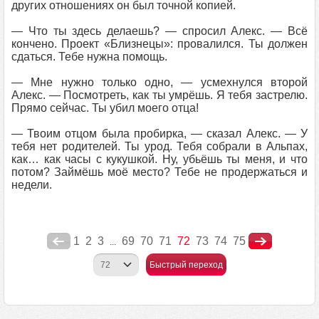
других отношениях он был точной копией.
— Что ты здесь делаешь? — спросил Алекс. — Всё
кончено. Проект «Близнецы»: провалился. Ты должен
сдаться. Тебе нужна помощь.
— Мне нужно только одно, — усмехнулся второй
Алекс. — Посмотреть, как ты умрёшь. Я тебя застрелю.
Прямо сейчас. Ты убил моего отца!
— Твоим отцом была пробирка, — сказал Алекс. — У
тебя нет родителей. Ты урод. Тебя собрали в Альпах,
как… как часы с кукушкой. Ну, убьёшь ты меня, и что
потом? Займёшь моё место? Тебе не продержаться и
недели.
1
2
3
69
70
71
72
73
74
75
...
Быстрый переход