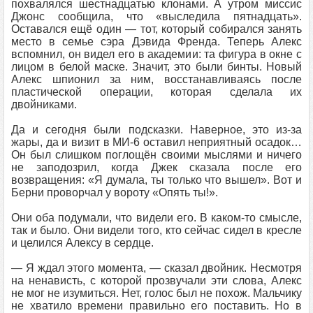
похвалялся шестнадцатью клонами. А утром миссис
Джонс сообщила, что «выследила пятнадцать».
Оставался ещё один — тот, который собирался занять
место в семье сэра Дэвида Френда. Теперь Алекс
вспомнил, он видел его в академии: та фигура в окне с
лицом в белой маске. Значит, это были бинты. Новый
Алекс шпионил за ним, восстанавливаясь после
пластической операции, которая сделала их
двойниками.
Да и сегодня были подсказки. Наверное, это из-за
жары, да и визит в МИ-6 оставил неприятный осадок…
Он был слишком поглощён своими мыслями и ничего
не заподозрил, когда Джек сказала после его
возвращения: «Я думала, ты только что вышел». Вот и
Берни проворчал у вороту «Опять ты!».
Они оба подумали, что видели его. В каком-то смысле,
так и было. Они видели того, кто сейчас сидел в кресле
и целился Алексу в сердце.
— Я ждал этого момента, — сказал двойник. Несмотря
на ненависть, с которой прозвучали эти слова, Алекс
не мог не изумиться. Нет, голос был не похож. Мальчику
не хватило времени правильно его поставить. Но в