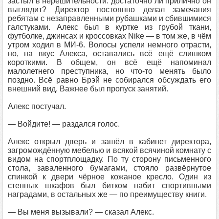
застыл в нерешительности: достаточно ли прилично он
выглядит? Директор постоянно делал замечания
ребятам с незаправленными рубашками и сбившимися
галстуками. Алекс был в куртке из грубой ткани,
футболке, джинсах и кроссовках Nike — в том же, в чём
утром ходил в МИ-6. Волосы успели немного отрасти,
но, на вкус Алекса, оставались всё ещё слишком
короткими. В общем, он всё ещё напоминал
малолетнего преступника, но что-то менять было
поздно. Всё равно Брэй не собирался обсуждать его
внешний вид. Важнее был пропуск занятий.
Алекс постучал.
— Войдите! — раздался голос.
Алекс открыл дверь и зашёл в кабинет директора,
загромождённую мебелью и всякой всячиной комнату с
видом на спортплощадку. По ту сторону письменного
стола, заваленного бумагами, стояло развёрнутое
спинкой к двери чёрное кожаное кресло. Один из
стенных шкафов был битком набит спортивными
наградами, в остальных же — по преимуществу книги.
— Вы меня вызывали? — сказал Алекс.