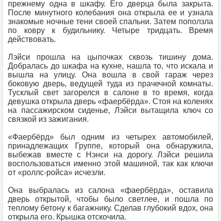
прежнему одна в шкафу. Его дверца была закрыта.
После минутного колебания она открыла ее и узнала
знакомые ночные тени своей спальни. Затем поползла
по ковру к будильнику. Четыре тридцать. Время
действовать.
Лэйси прошла на цыпочках сквозь тишину дома.
Добралась до шкафа на кухне, нашла то, что искала и
вышла на улицу. Она вошла в свой гараж через
боковую дверь, ведущей туда из прачечной комнаты.
Тусклый свет загорелся в салоне в то время, когда
девушка открыла дверь «фаербёрда». Стоя на коленях
на пассажирском сиденье, Лэйси вытащила ключ со
связкой из зажигания.
«Фаербёрд» был одним из четырех автомобилей,
принадлежащих Группе, который она обнаружила,
выбежав вместе с Нэнси на дорогу. Лэйси решила
воспользоваться именно этой машиной, так как ключи
от «роллс-ройса» исчезли.
Она выбралась из салона «фаербёрда», оставила
дверь открытой, чтобы было светлее, и пошла по
теплому бетону к багажнику. Сделав глубокий вдох, она
открыла его. Крышка отскочила.