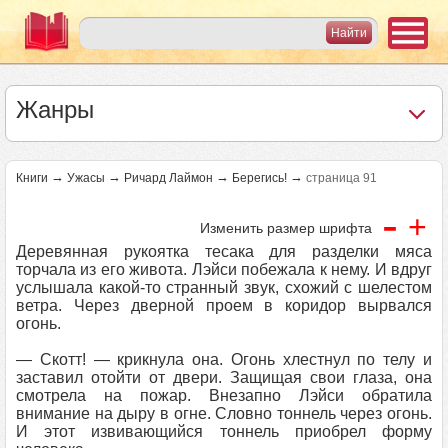
Жанры
→
→
→
→
Книги
Ужасы
Ричард Лаймон
Берегись!
страница 91
-
+
Изменить размер шрифта
Деревянная рукоятка тесака для разделки мяса
торчала из его живота. Лэйси побежала к нему. И вдруг
услышала какой-то странный звук, схожий с шелестом
ветра. Через дверной проем в коридор вырвался
огонь.
— Скотт! — крикнула она. Огонь хлестнул по телу и
заставил отойти от двери. Защищая свои глаза, она
смотрела на пожар. Внезапно Лэйси обратила
внимание на дыру в огне. Словно тоннель через огонь.
И этот извивающийся тоннель приобрел форму