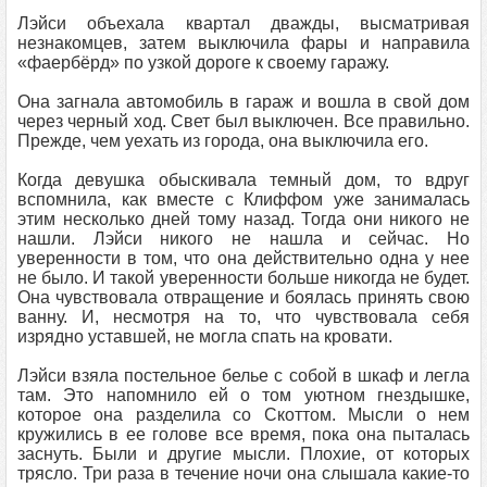
Лэйси объехала квартал дважды, высматривая
незнакомцев, затем выключила фары и направила
«фаербёрд» по узкой дороге к своему гаражу.
Она загнала автомобиль в гараж и вошла в свой дом
через черный ход. Свет был выключен. Все правильно.
Прежде, чем уехать из города, она выключила его.
Когда девушка обыскивала темный дом, то вдруг
вспомнила, как вместе с Клиффом уже занималась
этим несколько дней тому назад. Тогда они никого не
нашли. Лэйси никого не нашла и сейчас. Но
уверенности в том, что она действительно одна у нее
не было. И такой уверенности больше никогда не будет.
Она чувствовала отвращение и боялась принять свою
ванну. И, несмотря на то, что чувствовала себя
изрядно уставшей, не могла спать на кровати.
Лэйси взяла постельное белье с собой в шкаф и легла
там. Это напомнило ей о том уютном гнездышке,
которое она разделила со Скоттом. Мысли о нем
кружились в ее голове все время, пока она пыталась
заснуть. Были и другие мысли. Плохие, от которых
трясло. Три раза в течение ночи она слышала какие-то