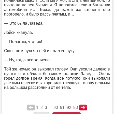
появилась мысль. Если бы я могла стать невидимой, то
никто не нашел бы меня. Я положила тело в багажник
автомобиля и… Боже, до какой же степени оно
прогорело, и было рассыпчатым, и…
— Это была Лаведа!
Лэйси кивнула.
— Полагаю, что так!
Скотт потянулся к ней и сжал ее руку.
— Ну, тогда все кончено.
Той же ночью он выкопал голову. Они уехали далеко в
пустыню и облили бензином останки Лаведы. Огонь
горел долгое время. Когда все потухло, они выкопали
две ямы в песке и захоронили тлеющую голову ведьмы
на большом расстоянии от ее тела.
1
2
3
90
91
92
93
...