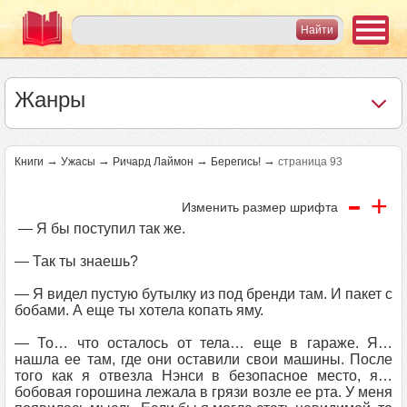
Жанры
→
→
→
→
Книги
Ужасы
Ричард Лаймон
Берегись!
страница 93
-
+
Изменить размер шрифта
— Я бы поступил так же.
— Так ты знаешь?
— Я видел пустую бутылку из под бренди там. И пакет с
бобами. А еще ты хотела копать яму.
— То… что осталось от тела… еще в гараже. Я…
нашла ее там, где они оставили свои машины. После
того как я отвезла Нэнси в безопасное место, я…
бобовая горошина лежала в грязи возле ее рта. У меня