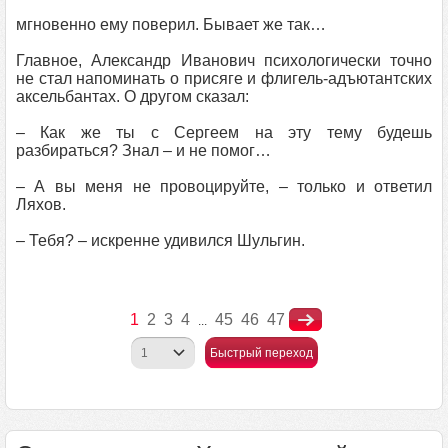
мгновенно ему поверил. Бывает же так…
Главное, Александр Иванович психологически точно
не стал напоминать о присяге и флигель-адъютантских
аксельбантах. О другом сказал:
– Как же ты с Сергеем на эту тему будешь
разбираться? Знал – и не помог…
– А вы меня не провоцируйте, – только и ответил
Ляхов.
– Тебя? – искренне удивился Шульгин.
1
2
3
4
45
46
47
...
Быстрый переход