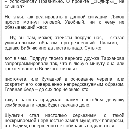
– Успокоился? Правильно. О проекте _«Юдифь»_ не
слышал?
Не зная, как реагировать в данной ситуации, Ляхов
просто мотнул головой. Удобный, ни к чему не
обязывающий жест.
– Ну, вы там, может, атеисты покруче нас, – сказал
удивительным образом протрезвевший Шульгин, –
однако Библию иногда листать надо. Суть же
вот в чем. Подругу твоего верного дружка Тарханова
запрограммировали так, что в любую минуту она или
грохнет вашего Великого князя из
пистолета, или булавкой в основание черепа, или
совратит его совершенно непредсказуемым образом.
Главная беда – до сих пор не знаю, кто
такую пакость придумал, каким способом девушку
зомбировал и когда будет сделано дело.
Шульгин стал настолько серьезным, с такой
нескрываемой нервностью замял мундштук папиросы,
что Вадим, совершенно не собираясь поддаваться,