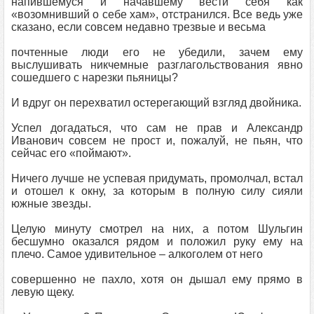
напившемуся и начавшему вести себя как
«возомнивший о себе хам», отстранился. Все ведь уже
сказано, если совсем недавно трезвые и весьма
почтенные люди его не убедили, зачем ему
выслушивать никчемные разглагольствования явно
сошедшего с нарезки пьяницы?
И вдруг он перехватил остерегающий взгляд двойника.
Успел догадаться, что сам не прав и Александр
Иванович совсем не прост и, пожалуй, не пьян, что
сейчас его «поймают».
Ничего лучше не успевая придумать, промолчал, встал
и отошел к окну, за которым в полную силу сияли
южные звезды.
Целую минуту смотрел на них, а потом Шульгин
бесшумно оказался рядом и положил руку ему на
плечо. Самое удивительное – алкоголем от него
совершенно не пахло, хотя он дышал ему прямо в
левую щеку.