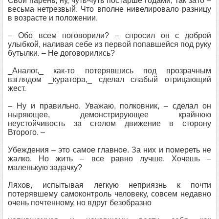
Свой парень, ну, чуть-чуть постарше годами, так зато –
весьма нетрезвый. Что вполне нивелировало разницу
в возрасте и положении.
– Обо всем поговорили? – спросил он с доброй
улыбкой, наливая себе из первой попавшейся под руку
бутылки. – Не договорились?
_Аналог,_ как-то потерявшись под прозрачным
взглядом _куратора,_ сделал слабый отрицающий
жест.
– Ну и правильно. Уважаю, полковник, – сделал он
ныряющее, демонстрирующее крайнюю
неустойчивость за столом движение в сторону
Второго. –
Убеждения – это самое главное. За них и помереть не
жалко. Но жить – все равно лучше. Хочешь –
маленькую задачку?
Ляхов, испытывая легкую неприязнь к почти
потерявшему самоконтроль человеку, совсем недавно
очень почтенному, но вдруг безобразно