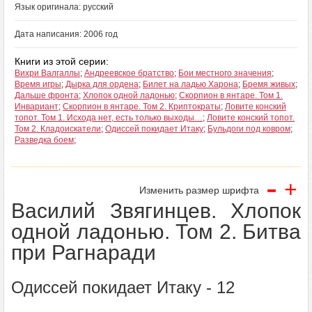
Язык оригинала: русский
Дата написания: 2006 год
Книги из этой серии:
Вихри Валгаллы
;
Андреевское братство
;
Бои местного значения
;
Время игры
;
Дырка для ордена
;
Билет на ладью Харона
;
Бремя живых
;
Дальше фронта
;
Хлопок одной ладонью
;
Скорпион в янтаре. Том 1.
Инвариант
;
Скорпион в янтаре. Том 2. Криптократы
;
Ловите конский
топот. Том 1. Исхода нет, есть только выходы…
;
Ловите конский топот.
Том 2. Кладоискатели
;
Одиссей покидает Итаку
;
Бульдоги под ковром
;
Разведка боем
;
-
+
Изменить размер шрифта
Василий Звягинцев. Хлопок
одной ладонью. Том 2. Битва
при Рагнаради
Одиссей покидает Итаку - 12