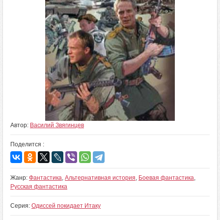
Автор:
Василий Звягинцев
Поделится :
Жанр:
Фантастика
,
Альтернативная история
,
Боевая фантастика
,
Русская фантастика
Серия:
Одиссей покидает Итаку