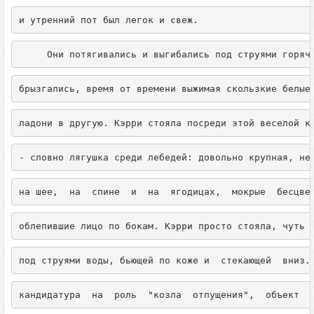
и утренний пот был легок и свеж.
     Они потягивались и выгибались под струями горяч
брызгались, время от времени выжимая скользкие белые
ладони в другую. Кэрри стояла посреди этой веселой к
- словно лягушка среди лебедей: довольно крупная, не
на шее,  на  спине  и  на  ягодицах,  мокрые  бесцве
облепившие лицо по бокам. Кэрри просто стояла, чуть 
под струями воды, бьющей по коже и  стекающей  вниз.
кандидатура  на  роль  "козла  отпущения",  объект  