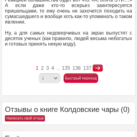
А если даже кто-то всерьез заинтересуется
пришельцами, то ему очень не захочется походить на
сумасшедшего и вообще хоть как-то упоминать о таком
явлении.
Ну, а для самых недоверчивых на экран выпустят с
десяток ученых (как правило, людей весьма небогатых
и готовых принять некую мзду).
1
2
3
4
135
136
137
...
Быстрый переход
Отзывы о книге Колдовские чары (0)
Написать свой отзыв