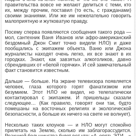
правительства вовсе не желают делиться с теми, кто
их, между прочим, поставил (то есть, с гражданами)
своими знаниями. Или же им нежелательно говорить
малоприятную и жутковатую правду.
Посему сперва появляются сообщения такого рода —
мол, сантехник Ваня Иванов или афро-американский
бездомный Джон Смит точно видели НЛО) и даже
пообщались с экипажем объекта. Ваню или Джона
журналисты находят очень легко, их все знают в их
городках. Знают, как завзятых алкоголиков, давно
сбрендивших от «белой горячки». И сей замечательный
факт становится известным.
Дальше — больше. На экране телевизора появляется
человек, глаза которого горят фанатизмом или
безумием. Этот НЛО не видел, но телепатически
контактировал с экипажем. И пришельцы сказали
следующее… (Как правило, говорят они так, будто
помешаны на восточных религиях и экологической
безопасности, а больше их ничего на свете не волнует).
Несколько таких клоунов — и НЛО могут спокойно
прилетать на Землю, сколько им заблагорассудится.
Реакцией большинства будет вот что: «А, опять ЭТИ…»