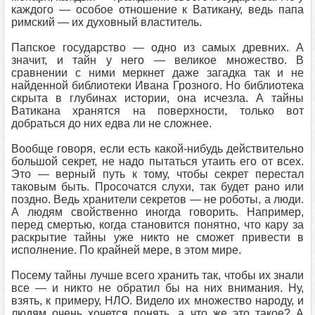
каждого — особое отношение к Ватикану, ведь папа
римский — их духовный властитель.
Папское государство — одно из самых древних. А
значит, и тайн у него — великое множество. В
сравнении с ними меркнет даже загадка так и не
найденной библиотеки Ивана Грозного. Но библиотека
скрыта в глубинах истории, она исчезла. А тайны
Ватикана хранятся на поверхности, только вот
добраться до них едва ли не сложнее.
Вообще говоря, если есть какой-нибудь действительно
большой секрет, не надо пытаться утаить его от всех.
Это — верный путь к тому, чтобы секрет перестал
таковым быть. Просочатся слухи, так будет рано или
поздно. Ведь хранители секретов — не роботы, а люди.
А людям свойственно иногда говорить. Например,
перед смертью, когда становится понятно, что кару за
раскрытие тайны уже никто не сможет привести в
исполнение. По крайней мере, в этом мире.
Посему тайны лучше всего хранить так, чтобы их знали
все — и никто не обратил бы на них внимания. Ну,
взять, к примеру, НЛО. Видело их множество народу, и
людям очень хочется понять, а что же это такое? А