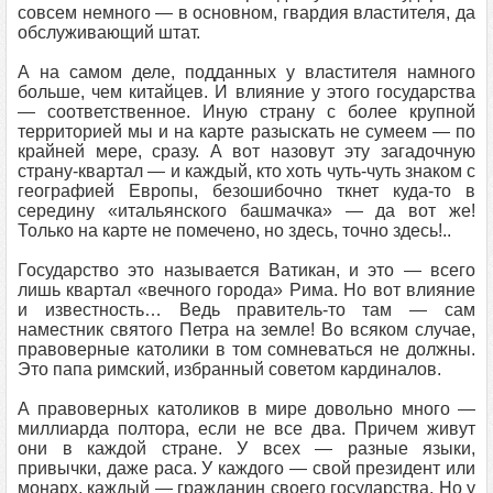
совсем немного — в основном, гвардия властителя, да
обслуживающий штат.
А на самом деле, подданных у властителя намного
больше, чем китайцев. И влияние у этого государства
— соответственное. Иную страну с более крупной
территорией мы и на карте разыскать не сумеем — по
крайней мере, сразу. А вот назовут эту загадочную
страну-квартал — и каждый, кто хоть чуть-чуть знаком с
географией Европы, безошибочно ткнет куда-то в
середину «итальянского башмачка» — да вот же!
Только на карте не помечено, но здесь, точно здесь!..
Государство это называется Ватикан, и это — всего
лишь квартал «вечного города» Рима. Но вот влияние
и известность… Ведь правитель-то там — сам
наместник святого Петра на земле! Во всяком случае,
правоверные католики в том сомневаться не должны.
Это папа римский, избранный советом кардиналов.
А правоверных католиков в мире довольно много —
миллиарда полтора, если не все два. Причем живут
они в каждой стране. У всех — разные языки,
привычки, даже раса. У каждого — свой президент или
монарх, каждый — гражданин своего государства. Но у