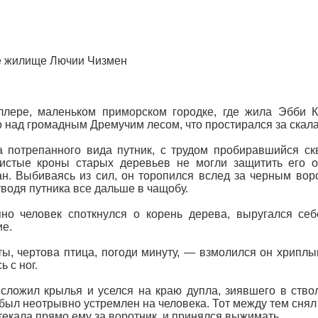
е жилище Лючии Чизмен
ллере, маленьком приморском городке, где жила Эбби 
 над громадным Дремучим лесом, что простирался за скала
 потрепанного вида путник, с трудом пробиравшийся скв
систые кроны старых деревьев не могли защитить его 
н. Выбиваясь из сил, он торопился вслед за черным вор
 уводя путника все дальше в чащобу.
но человек споткнулся о корень дерева, выругался себ
е.
ы, чертова птица, погоди минуту, — взмолился он хрипл
 с ног.
сложил крылья и уселся на краю дупла, зиявшего в ство
был неотрывно устремлен на человека. Тот между тем снял
текала прямо ему за воротник, и принялся выжимать.