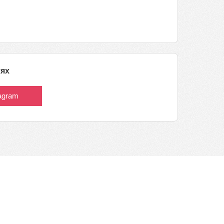
тях
tagram