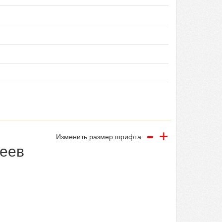
-
+
Изменить размер шрифта
деев