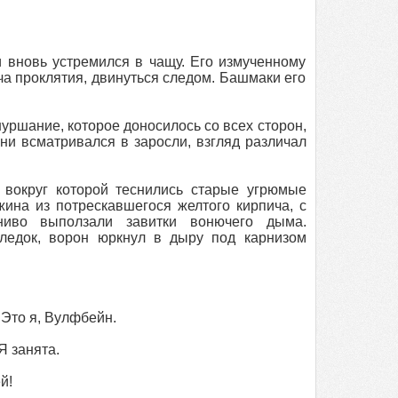
и вновь устремился в чащу. Его измученному
ча проклятия, двинуться следом. Башмаки его
уршание, которое доносилось со всех сторон,
ни всматривался в заросли, взгляд различал
 вокруг которой теснились старые угрюмые
ина из потрескавшегося желтого кирпича, с
иво выползали завитки вонючего дыма.
ледок, ворон юркнул в дыру под карнизом
 Это я, Вулфбейн.
 занята.
й!