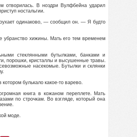
ом отворилась. В ноздри Вулфбейна ударил
приступ ностальгии.
гоухает одинаково, — сообщил он. — Я будто
е убранство хижины. Мать его тем временем
ьными стеклянными бутылками, банками и
ти, порошки, кристаллы и высушенные травы.
севозможные насекомые. Бутылки и склянки
у.
 котором булькало какое-то варево.
огромная книга в кожаном переплете. Мать
азами по строчкам. Во взгляде, который она
рение.
кой моде.