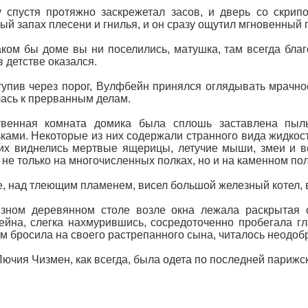
 спустя протяжно заскрежетал засов, и дверь со скрип
ый запах плесени и гнилья, и он сразу ощутил мгновенный 
ком бы доме вы ни поселились, матушка, там всегда бла
в детстве оказался.
упив через порог, Вулфбейн принялся оглядывать мрачно
ась к прерванным делам.
твенная комната домика была сплошь заставлена пыл
ками. Некоторые из них содержали странного вида жидкос
их виднелись мертвые ящерицы, летучие мыши, змеи и в
 не только на многочисленных полках, но и на каменном пол
е, над тлеющим пламенем, висел большой железный котел, в
язном деревянном столе возле окна лежала раскрытая 
йна, слегка нахмурившись, сосредоточенно пробегала гл
м бросила на своего растрепанного сына, читалось неодоб
ючия Чизмен, как всегда, была одета по последней парижс