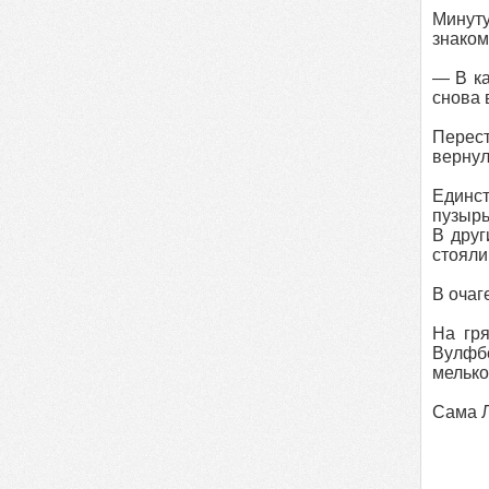
Минуту
знаком
— В ка
снова 
Перест
вернул
Единс
пузырь
В друг
стояли
В очаг
На гр
Вулфбе
мелько
Сама Л