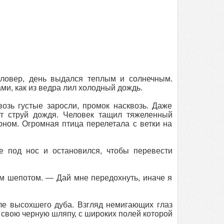
Кловер, день выдался теплым и солнечным.
ми, как из ведра лил холодный дождь.
озь густые заросли, промок насквозь. Даже
от струй дождя. Человек тащил тяжеленный
оном. Огромная птица перелетала с ветки на
е под нос и остановился, чтобы перевести
ым шепотом. — Дай мне передохнуть, иначе я
ле высохшего дуба. Взгляд немигающих глаз
 свою черную шляпу, с широких полей которой