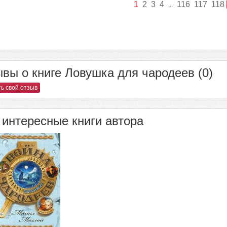
1
2
3
4
116
117
118
...
вы о книге Ловушка для чародеев (0)
ь свой отзыв
интересные книги автора