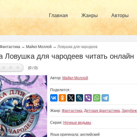
Главная
Жанры
Авторы
→
→
Фантастика
Майкл Моллой
Ловушка для чародеев
а Ловушка для чародеев читать онлайн
(0 / 0)
Автор:
Майкл Моллой
Поделится :
Жанр:
Фантастика
,
Детская фантастика
,
Зарубеж
Серия:
Ночные ведьмы
Язык оригинала: английский