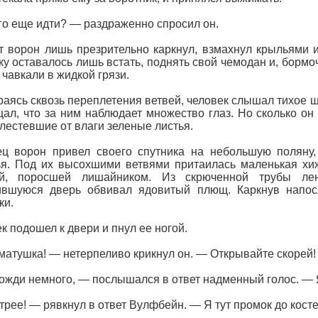
о еще идти? — раздраженно спросил он.
т ворон лишь презрительно каркнул, взмахнул крыльями 
ку оставалось лишь встать, поднять свой чемодан и, бормо
 чавкали в жидкой грязи.
аясь сквозь переплетения ветвей, человек слышал тихое ш
ал, что за ним наблюдает множество глаз. Но сколько он 
лестевшие от влаги зеленые листья.
ц ворон привел своего спутника на небольшую поляну,
я. Под их высохшими ветвями притаилась маленькая хиж
й, поросшей лишайником. Из скрюченной трубы лен
ившуюся дверь обвивал ядовитый плющ. Каркнув напос
ки.
к подошел к двери и пнул ее ногой.
матушка! — нетерпеливо крикнул он. — Открывайте скорей!
жди немного, — послышался в ответ надменный голос. — Я
рее! — рявкнул в ответ Вулфбейн. — Я тут промок до косте