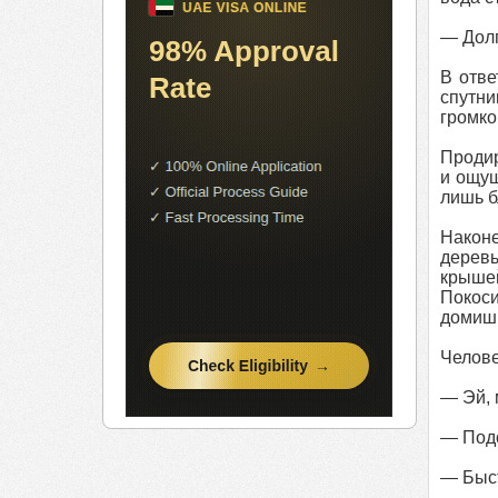
— Долг
В отве
спутни
громко
Продир
и ощущ
лишь б
Наконе
деревь
крыше
Покос
домиш
Челове
— Эй, 
— Подо
— Быст