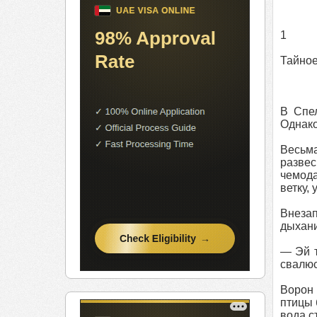
1
Тайно
В Спе
Однако
Весьма
разве
чемода
ветку,
Внезап
дыхани
— Эй т
свалюсь
Ворон 
птицы 
вода с