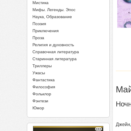
Мистика
Мифы. Легенды. Эпос
Наука, Образование
Поэзия
Приключения
Проза
Религия и духовность
Справочная литература
Старинная литература
Триллеры
Ужасы
Фантастика
Философия
Май
Фольклор
Фэнтези
Ночн
Юмор
Джейн,