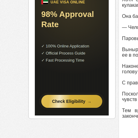
кулака
Она ба
— Чело
Паровы
Вынырн
ее в п
Наконе
голову
С прав
Поскол
чувств
Тем в
законч