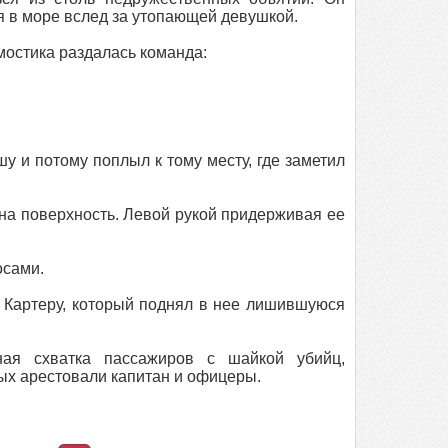
я в море вслед за утопающей девушкой.
мостика раздалась команда:
 и потому поплыл к тому месту, где заметил
на поверхность. Левой рукой придерживая ее
осами.
у Картеру, который поднял в нее лишившуюся
ная схватка пассажиров с шайкой убийц,
ных арестовали капитан и офицеры.