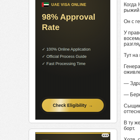
Когда 
рыжий 
Он с г
У прав
восемь
разгля
Тут на
Генера
оживле
— Здра
— Бере
Сыщик 
оттесн
В ту ж
борт.
Хотя 