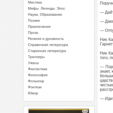
Мистика
Поручи
Мифы. Легенды. Эпос
— Дайт
Наука, Образование
Поэзия
— Даю 
Приключения
— Отпу
Проза
Религия и духовность
Ник Ка
Гарнет
Справочная литература
Старинная литература
Ник Ка
Триллеры
того, 
Ужасы
— Пору
Фантастика
знает,
Философия
больше
царств
Фольклор
честью
Фэнтези
расстр
Юмор
— Идит