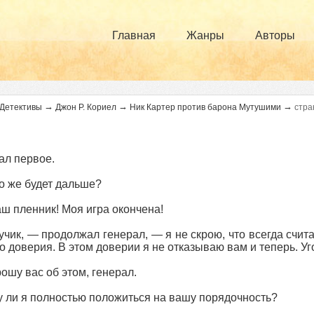
Главная
Жанры
Авторы
→
→
→
Детективы
Джон Р. Кориел
Ник Картер против барона Мутушими
стра
ал первое.
о же будет дальше?
ш пленник! Моя игра окончена!
чик, — продолжал генерал, — я не скрою, что всегда сч
о доверия. В этом доверии я не отказываю вам и теперь. Уг
ошу вас об этом, генерал.
 ли я полностью положиться на вашу порядочность?