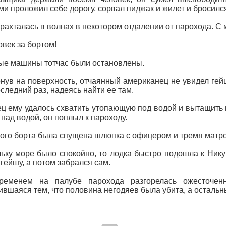
ми проложил себе дорогу, сорвал пиджак и жилет и бросилс
рахталась в волнах в некотором отдалении от парохода. С 
век за бортом!
е машины тотчас были остановлены.
ув на поверхность, отчаянный американец не увидел гейшу
оследний раз, надеясь найти ее там.
ц ему удалось схватить утопающую под водой и вытащить 
 над водой, он поплыл к пароходу.
ого борта была спущена шлюпка с офицером и тремя матр
ьку море было спокойно, то лодка быстро подошла к Ник
 гейшу, а потом забрался сам.
ременем на палубе парохода разгорелась ожесточен
ившаяся тем, что половина негодяев была убита, а осталь