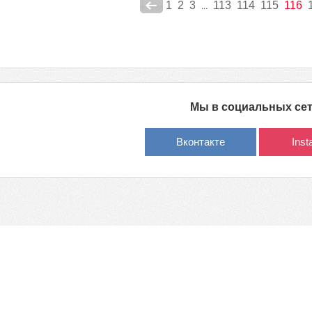
1
2
3
113
114
115
116
...
Мы в социальных се
Вконтакте
Ins