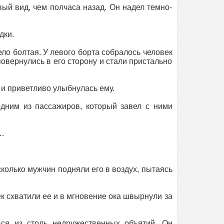
ый вид, чем полчаса назад. Он надел темно-
дки.
ло болтая. У левого борта собралось человек
повернулись в его сторону и стали пристально
 и приветливо улыбнулась ему.
одним из пассажиров, который завел с ними
о…
сколько мужчин подняли его в воздух, пытаясь
ек схватили ее и в мгновение ока швырнули за
ся из столь недружественных объятий. Он