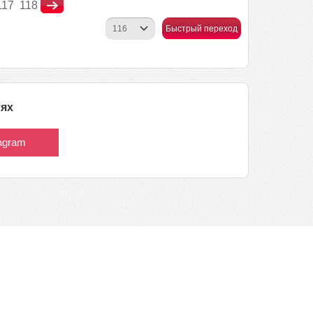
117
118
Быстрый переход
тях
tagram