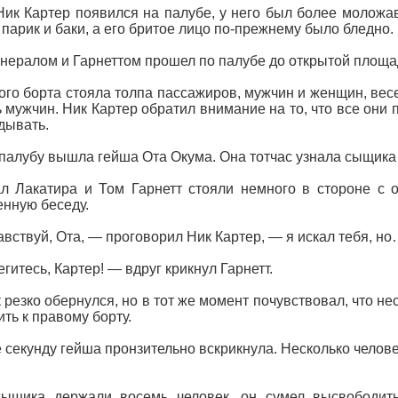
Ник Картер появился на палубе, у него был более моложав
парик и баки, а его бритое лицо по-прежнему было бледно.
енералом и Гарнеттом прошел по палубе до открытой площа
ого борта стояла толпа пассажиров, мужчин и женщин, весе
 мужчин. Ник Картер обратил внимание на то, что все они 
дывать.
 палубу вышла гейша Ота Окума. Она тотчас узнала сыщика
л Лакатира и Том Гарнетт стояли немного в стороне с 
нную беседу.
вствуй, Ота, — проговорил Ник Картер, — я искал тебя, н
гитесь, Картер! — вдруг крикнул Гарнетт.
резко обернулся, но в тот же момент почувствовал, что не
ить к правому борту.
е секунду гейша пронзительно вскрикнула. Несколько челов
сыщика держали восемь человек, он сумел высвободить