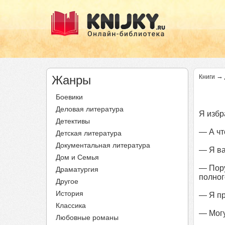
→
Жанры
Книги
Боевики
Деловая литература
Я избр
Детективы
— А чт
Детская литература
Документальная литература
— Я ва
Дом и Семья
— Пору
Драматургия
полног
Другое
История
— Я пр
Классика
— Могу
Любовные романы