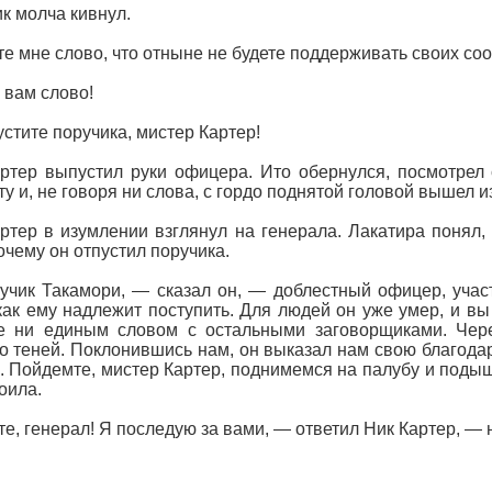
к молча кивнул.
е мне слово, что отныне не будете поддерживать своих со
вам слово!
стите поручика, мистер Картер!
ртер выпустил руки офицера. Ито обернулся, посмотрел 
ту и, не говоря ни слова, с гордо поднятой головой вышел и
ртер в изумлении взглянул на генерала. Лакатира понял,
почему он отпустил поручика.
чик Такамори, — сказал он, — доблестный офицер, учас
 как ему надлежит поступить. Для людей он уже умер, и в
 ни единым словом с остальными заговорщиками. Через
о теней. Поклонившись нам, он выказал нам свою благодар
. Пойдемте, мистер Картер, поднимемся на палубу и поды
оила.
е, генерал! Я последую за вами, — ответил Ник Картер, —