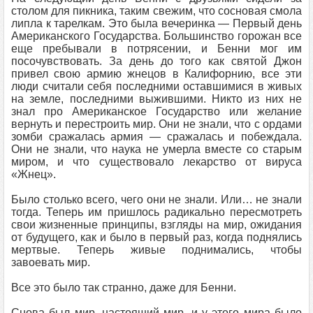
столом для пикника, таким свежим, что сосновая смола
липла к тарелкам. Это была вечеринка — Первый день
Американского Государства. Большинство горожан все
еще пребывали в потрясении, и Бенни мог им
посочувствовать. За день до того как святой Джон
привел свою армию жнецов в Калифорнию, все эти
люди считали себя последними оставшимися в живых
на земле, последними выжившими. Никто из них не
знал про Американское Государство или желание
вернуть и перестроить мир. Они не знали, что с ордами
зомби сражалась армия — сражалась и побеждала.
Они не знали, что наука не умерла вместе со старым
миром, и что существовало лекарство от вируса
«Жнец».
Было столько всего, чего они не знали. Или… не знали
тогда. Теперь им пришлось радикально пересмотреть
свои жизненные принципы, взгляды на мир, ожидания
от будущего, как и было в первый раз, когда поднялись
мертвые. Теперь живые поднимались, чтобы
завоевать мир.
Все это было так странно, даже для Бенни.
Снова был мир, настоящий мир, и у этого мира было