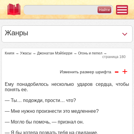
Жанры
→
→
→
→
Книги
Ужасы
Джонатан Мэйберри
Огонь и пепел
страница 180
-
+
Изменить размер шрифта
Ему понадобилось несколько ударов сердца, чтобы
понять ее.
— Ты… подожди, прости… что?
— Мне нужно произнести это медленнее?
— Могло бы помочь, — признал он.
— Я бы хотела позвать тебя на свидание.