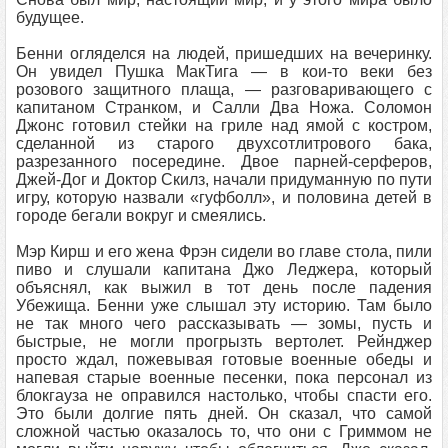
будущее.
Бенни огляделся на людей, пришедших на вечеринку.
Он увидел Пушка МакТига — в кои-то веки без
розового защитного плаща, — разговаривающего с
капитаном Странком, и Салли Два Ножа. Соломон
Джонс готовил стейки на гриле над ямой с костром,
сделанной из старого двухсотлитрового бака,
разрезанного посередине. Двое парней-серферов,
Джей-Дог и Доктор Скилз, начали придуманную по пути
игру, которую назвали «гуфболл», и половина детей в
городе бегали вокруг и смеялись.
Мэр Кирш и его жена Фрэн сидели во главе стола, пили
пиво и слушали капитана Джо Леджера, который
объяснял, как выжил в тот день после падения
Убежища. Бенни уже слышал эту историю. Там было
не так много чего рассказывать — зомы, пусть и
быстрые, не могли прогрызть вертолет. Рейнджер
просто ждал, пожевывая готовые военные обеды и
напевая старые военные песенки, пока персонал из
блокгауза не оправился настолько, чтобы спасти его.
Это были долгие пять дней. Он сказал, что самой
сложной частью оказалось то, что они с Гриммом не