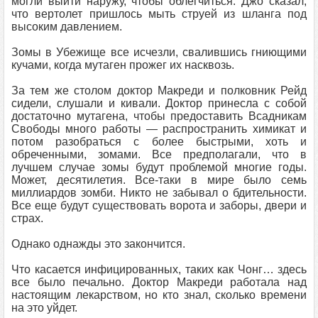
могли выйти наружу, чтобы облегчиться. Джо сказал,
что вертолет пришлось мыть струей из шланга под
высоким давлением.
Зомы в Убежище все исчезли, свалившись гниющими
кучами, когда мутаген прожег их насквозь.
За тем же столом доктор Макреди и полковник Рейд
сидели, слушали и кивали. Доктор принесла с собой
достаточно мутагена, чтобы предоставить Всадникам
Свободы много работы — распространить химикат и
потом разобраться с более быстрыми, хоть и
обреченными, зомами. Все предполагали, что в
лучшем случае зомы будут проблемой многие годы.
Может, десятилетия. Все-таки в мире было семь
миллиардов зомби. Никто не забывал о бдительности.
Все еще будут существовать ворота и заборы, двери и
страх.
Однако однажды это закончится.
Что касается инфицированных, таких как Чонг… здесь
все было печально. Доктор Макреди работала над
настоящим лекарством, но кто знал, сколько времени
на это уйдет.