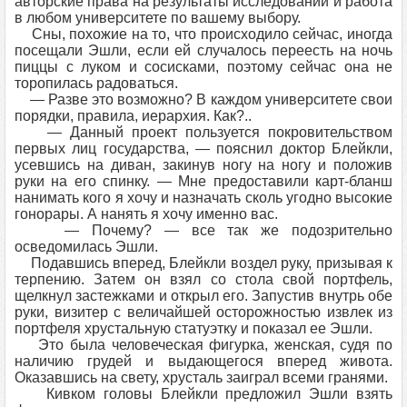
авторские права на результаты исследований и работа
в любом университете по вашему выбору.
Сны, похожие на то, что происходило сейчас, иногда
посещали Эшли, если ей случалось переесть на ночь
пиццы с луком и сосисками, поэтому сейчас она не
торопилась радоваться.
— Разве это возможно? В каждом университете свои
порядки, правила, иерархия. Как?..
— Данный проект пользуется покровительством
первых лиц государства, — пояснил доктор Блейкли,
усевшись на диван, закинув ногу на ногу и положив
руки на его спинку. — Мне предоставили карт-бланш
нанимать кого я хочу и назначать сколь угодно высокие
гонорары. А нанять я хочу именно вас.
— Почему? — все так же подозрительно
осведомилась Эшли.
Подавшись вперед, Блейкли воздел руку, призывая к
терпению. Затем он взял со стола свой портфель,
щелкнул застежками и открыл его. Запустив внутрь обе
руки, визитер с величайшей осторожностью извлек из
портфеля хрустальную статуэтку и показал ее Эшли.
Это была человеческая фигурка, женская, судя по
наличию грудей и выдающегося вперед живота.
Оказавшись на свету, хрусталь заиграл всеми гранями.
Кивком головы Блейкли предложил Эшли взять