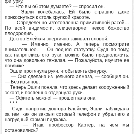
фигурку.
— Что вы об этом думаете? — спросил он.
Эшли колебалась. Ей было страшно даже
прикоснуться к столь хрупкой красоте.
— Определенно изготовленна примитивной расой…
По всей видимости, олицетворяет некое божество
плодородия.
Доктор Блейкли энергично закивал головой.
— Именно, именно. А теперь посмотрите
внимательнее. — Он поднял статуэтку. Судя по тому,
как напряглись его руки, можно было предположить,
что она довольно тяжелая. — Пожалуйста, изучите ее
поближе.
Эшли протянула руки, чтобы взять фигурку.
— Она сделана из цельного алмаза, — сообщил он.
— Без изъянов.
Теперь Эшли поняла, что здесь делает вооруженный
эскорт, и поспешно отдернула руки.
— Офигеть можно! — прошептала она.
* * *
Сидя напротив доктора Блейкли, Эшли наблюдала
за тем, как он закрыл сотовый телефон и убрал его в
нагрудный карман пиджака.
— Итак, профессор Картер, на чем мы
остановились?