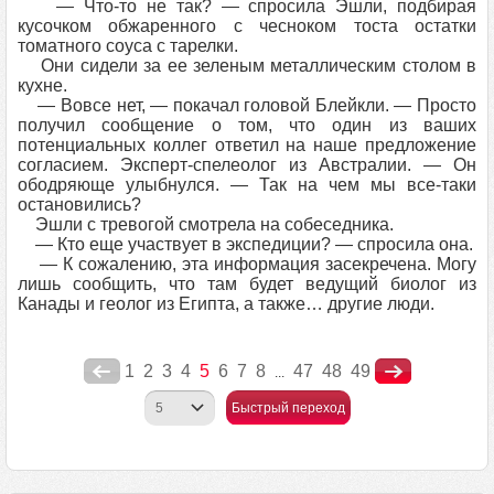
— Что-то не так? — спросила Эшли, подбирая
кусочком обжаренного с чесноком тоста остатки
томатного соуса с тарелки.
Они сидели за ее зеленым металлическим столом в
кухне.
— Вовсе нет, — покачал головой Блейкли. — Просто
получил сообщение о том, что один из ваших
потенциальных коллег ответил на наше предложение
согласием. Эксперт-спелеолог из Австралии. — Он
ободряюще улыбнулся. — Так на чем мы все-таки
остановились?
Эшли с тревогой смотрела на собеседника.
— Кто еще участвует в экспедиции? — спросила она.
— К сожалению, эта информация засекречена. Могу
лишь сообщить, что там будет ведущий биолог из
Канады и геолог из Египта, а также… другие люди.
1
2
3
4
5
6
7
8
47
48
49
...
Быстрый переход