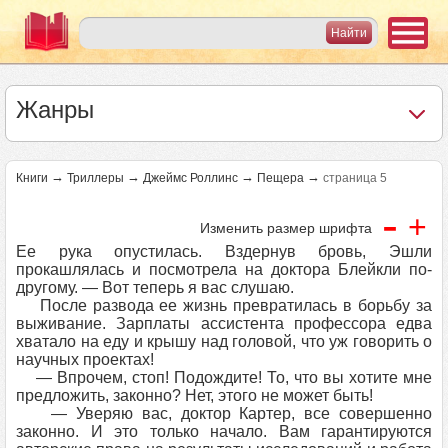
Жанры
→
→
→
→
Книги
Триллеры
Джеймс Роллинс
Пещера
страница 5
-
+
Изменить размер шрифта
Ее рука опустилась. Вздернув бровь, Эшли
прокашлялась и посмотрела на доктора Блейкли по-
другому. — Вот теперь я вас слушаю.
После развода ее жизнь превратилась в борьбу за
выживание. Зарплаты ассистента профессора едва
хватало на еду и крышу над головой, что уж говорить о
научных проектах!
— Впрочем, стоп! Подождите! То, что вы хотите мне
предложить, законно? Нет, этого не может быть!
— Уверяю вас, доктор Картер, все совершенно
законно. И это только начало. Вам гарантируются