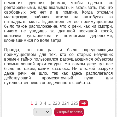
немногих здешних фермах, чтобы сделать их
рентабельными, надо вкалывать и вкалывать, так что
свободных рук нет и в помине. Когда открыли
мастерскую, рабочих возили на автобусах за
пятнадцать миль. Единственным ее преимуществом
было такое расположение, что с реки, как ни смотри,
ничего не увидишь за длинной песчаной косой,
колючим кустарником и немногими деревьями,
клонившимися по воле ветра.
Правда, это как раз и было определяющим
преимуществом для тех, кто со старых нелучших
времен тайно пользовался разрушающимся объектом
промышленной архитектуры. На самом деле тут все
было не таким, каким казалось. Ни о какой разрухе
даже речи не шло, так как здесь располагался
действующий промежуточный пункт для
путешественников определенного свойства.
1
2
3
4
223
224
225
...
Быстрый переход