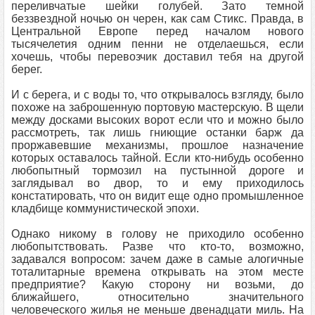
переливчатые шейки голубей. Зато темной
беззвездной ночью он черен, как сам Стикс. Правда, в
Центральной Европе перед началом нового
тысячелетия одним пенни не отделаешься, если
хочешь, чтобы перевозчик доставил тебя на другой
берег.
И с берега, и с воды то, что открывалось взгляду, было
похоже на заброшенную портовую мастерскую. В щели
между досками высоких ворот если что и можно было
рассмотреть, так лишь гниющие останки барж да
проржавевшие механизмы, прошлое назначение
которых оставалось тайной. Если кто‑нибудь особенно
любопытный тормозил на пустынной дороге и
заглядывал во двор, то и ему приходилось
констатировать, что он видит еще одно промышленное
кладбище коммунистической эпохи.
Однако никому в голову не приходило особенно
любопытствовать. Разве что кто‑то, возможно,
задавался вопросом: зачем даже в самые алогичные
тоталитарные времена открывать на этом месте
предприятие? Какую сторону ни возьми, до
ближайшего, относительно значительного
человеческого жилья не меньше двенадцати миль. На