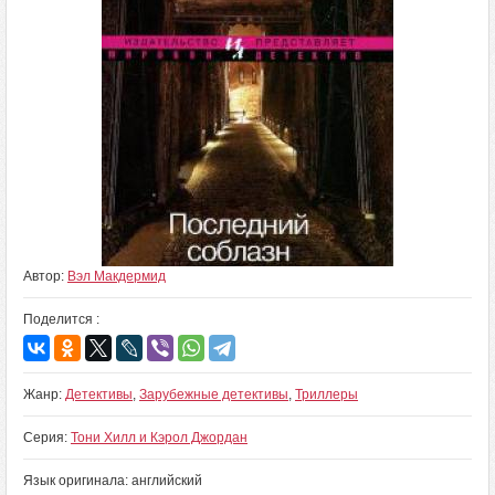
Автор:
Вэл Макдермид
Поделится :
Жанр:
Детективы
,
Зарубежные детективы
,
Триллеры
Серия:
Тони Хилл и Кэрол Джордан
Язык оригинала: английский