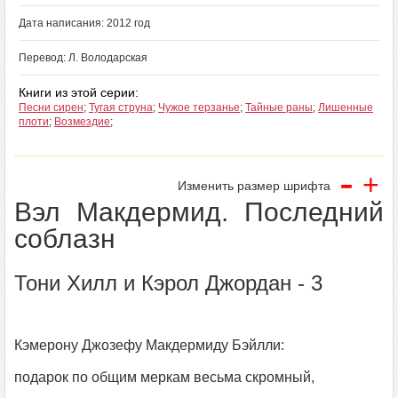
Дата написания: 2012 год
Перевод: Л. Володарская
Книги из этой серии:
Песни сирен
;
Тугая струна
;
Чужое терзанье
;
Тайные раны
;
Лишенные
плоти
;
Возмездие
;
-
+
Изменить размер шрифта
Вэл Макдермид. Последний
соблазн
Тони Хилл и Кэрол Джордан - 3
Кэмерону Джозефу Макдермиду Бэйлли:
подарок по общим меркам весьма скромный,