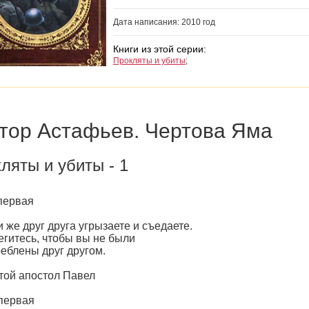
Дата написания: 2010 год
Книги из этой серии:
Прокляты и убиты
;
тор Астафьев. Чертова Яма
ляты и убиты - 1
первая
е друг друга угрызаете и съедаете.
итесь, чтобы вы не были
блены друг другом.
й апостол Павел
первая