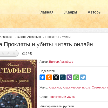
Главная
Жанры
Авторы
→
→
Классика
Виктор Астафьев
Прокляты и убиты
а Прокляты и убиты читать онлайн
(2.5 / 4)
Автор:
Виктор Астафьев
Поделится :
Жанр:
Классика
,
Классическая проза
,
Советская 
Серия:
Прокляты и убиты
Язык оригинала: русский