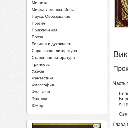
Мистика
Мифы. Легенды. Эпос
Наука, Образование
Поэзия
Приключения
Проза
Религия и духовность
Справочная литература
Вик
Старинная литература
Триллеры
Прок
Ужасы
Фантастика
Часть 
Философия
Фольклор
Если ж
Фэнтези
Берег
истре
Юмор
Свято
Глава 