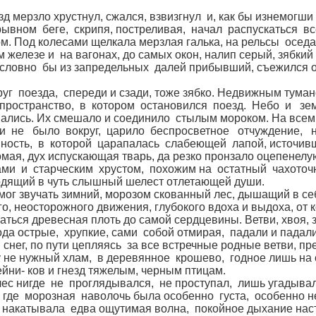
мерзло хрустнул, сжался, взвизгнул и, как бы изнемогши
ывном беге, скрипя, постреливая, начал распускаться 
м. Под колесами щелкала мерзлая галька, на рельсы оседа
м железе и на вагонах, до самых окон, налип серый, зябкий 
 словно бы из запредельных далей прибывший, съежился о
 поезда, спереди и сзади, тоже зябко. Недвижным туман
ространство, в котором остановился поезд. Небо и зе
ались. Их смешало и соединило стылым мороком. На всем,
и не было вокруг, царило беспросветное отчуждение, 
ность, в которой царапалась слабеющей лапой, источив
мая, дух испускающая тварь, да резко пронзало оцепенелу
ми и старческим хрустом, похожим на остатный чахоточ
дящий в чуть слышный шелест отлетающей души.
г звучать зимний, морозом скованный лес, дышащий в се
о, неосторожного движения, глубокого вдоха и выдоха, от 
аться древесная плоть до самой сердцевины. Ветви, хвоя, 
ода острые, хрупкие, сами собой отмирая, падали и падал
 снег, по пути цепляясь за все встречные родные ветви, п
 не нужный хлам, в деревянное крошево, годное лишь на 
йни- ков и гнезд тяжелым, черным птицам.
 нигде не проглядывался, не проступал, лишь угадывал
 где морозная наволочь была особенно густа, особенно н
 накатывала едва ощутимая волна, покойное дыхание нас