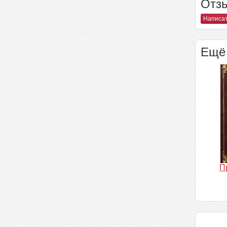
Отзы
Написат
Ещё 
П