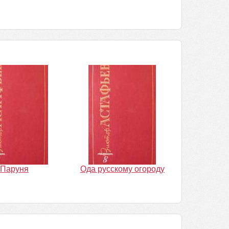
Паруня
Ода русскому огороду