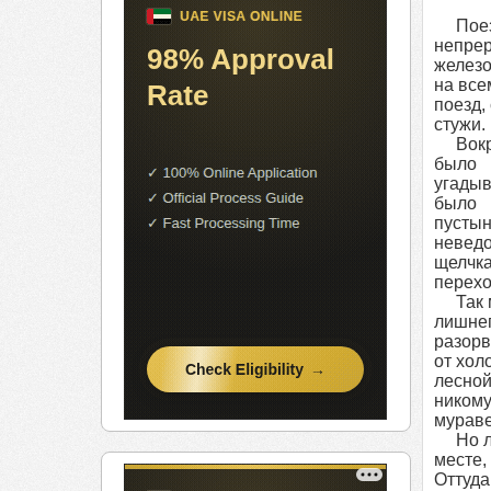
Поезд 
непрер
железо
на все
поезд,
стужи.
Вокруг
было п
угадыв
было 
пустын
неведо
щелчка
перехо
Так мо
лишнег
разорв
от хол
лесной
никому
мураве
Но лес
месте,
Оттуда