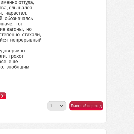
именно оттуда,
ства, слышался
, нарастал,
ей обозначаясь
иначе, тот
ие вагоны, но
тепенно стихали,
ийся непрерывный
едоверчиво
ги, грохот
 все еще
ью, знобящим
Быстрый переход