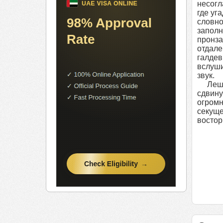
несогл
где уг
словно
заполн
пронза
отдале
галдев
вслуш
звук.
Лешка 
сдвину
огромн
секуще
востор