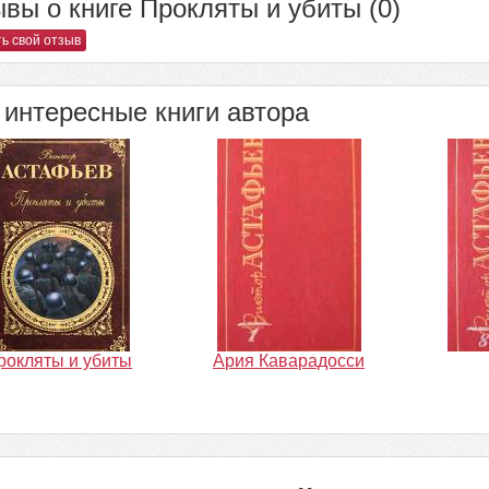
вы о книге Прокляты и убиты (0)
ь свой отзыв
интересные книги автора
рокляты и убиты
Ария Каварадосси