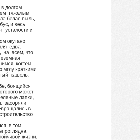
 в долгом
всем тяжелым
ла белая пыль,
бус, и весь
т усталости и
ом окутано
мля едва
 на всем, что
неземная
шимся когтем
ю мглу краткими
ный кашель,
бе, боящийся
которого может
зеленые лапки,
и, засоряли
ревращались в
строительство
ся в том
епроглядна.
тойчивой жизни,