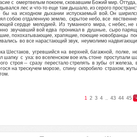
асие с омертвелым покоем, сковавшим Божий мир. Оттуда, 
адывался лес и что-то еще там дышало, из серого простран
 бы на исходном дыхании испускаемый вой. Он ширился
ял собою отдаленную землю, скрытое небо, все явственн
ющей сердце мелодией. Из туманного мира, с небес, не 
нно звучавший вой едва проникал в душные, сыро парящ
шие, похохатывающие, храпящие, поющие новобранцы пос
ивались во все нарастающий звук, неумолимо надвигающ
Шестаков, угревшийся на верхней, багажной, полке, н
л шапку с уха: во вселенском вое иль стоне проступали ша
ого строя -- сразу перестало стрелять в зубы от железа,
гося на трескучем морозе, спину скоробило страхом, жут
гом.
1
2
3
4
43
44
45
...