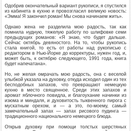
Одобрив окончательный вариант рукописи, я спустился
из кабинета в кухню и провозгласил великую новость:
«Эмма! Я закончил роман! Мы снова начинаем жить».
Однако жена не разделила мою радость, так как
помнила нудную, тяжелую работу по шлифовке семи
предыдущих романов: «Я знаю, что будет дальше.
Сейчас октябрь девяностого. На то, чтобы рукопись
стала книгой, то есть от работы над рукописью с
редактором в Нью-Йорке до корректуры, нужен год, и,
может быть, к октябрю следующего, 1991 года, книга
будет напечатана».
Но, не желая омрачать мою радость, она с веселой
улыбкой указала на духовку, откуда исходил один из тех
бесподобных запахов, что превращают немецкую
кухню в место священное. Среди этих запахов и
аромат яблочного повидла, и благоухание начинки из
изюма и миндаля, и духовитость тыквенного пирога с
мускатным орехом, и — а это, по-моему, самый
замечательный запах — запах рисового пудинга —
традиционного национального немецкого блюда.
Открыв духовку при помощи толстых шерстяных