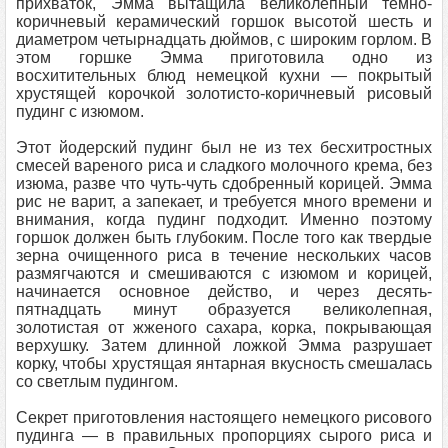
прихваток, Эмма вытащила великолепный темно-
коричневый керамический горшок высотой шесть и
диаметром четырнадцать дюймов, с широким горлом. В
этом горшке Эмма приготовила одно из
восхитительных блюд немецкой кухни — покрытый
хрустящей корочкой золотисто-коричневый рисовый
пудинг с изюмом.
Этот йодерский пудинг был не из тех бесхитростных
смесей вареного риса и сладкого молочного крема, без
изюма, разве что чуть-чуть сдобренный корицей. Эмма
рис не варит, а запекает, и требуется много времени и
внимания, когда пудинг подходит. Именно поэтому
горшок должен быть глубоким. После того как твердые
зерна очищенного риса в течение нескольких часов
размягчаются и смешиваются с изюмом и корицей,
начинается основное действо, и через десять-
пятнадцать минут образуется великолепная,
золотистая от жженого сахара, корка, покрывающая
верхушку. Затем длинной ложкой Эмма разрушает
корку, чтобы хрустящая янтарная вкусность смешалась
со светлым пудингом.
Секрет приготовления настоящего немецкого рисового
пудинга — в правильных пропорциях сырого риса и