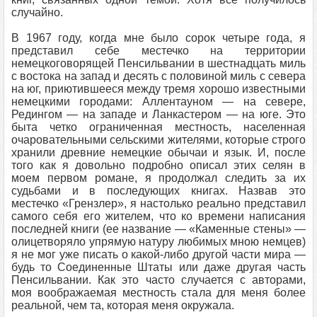
случайно.
В 1967 году, когда мне было сорок четыре года, я
представил себе местечко на территории
немецкоговорящей Пенсильвании в шестнадцать миль
с востока на запад и десять с половиной миль с севера
на юг, приютившееся между тремя хорошо известными
немецкими городами: Аллентауном — на севере,
Редингом — на западе и Ланкастером — на юге. Это
быта четко ограниченная местность, населенная
очаровательными сельскими жителями, которые строго
хранили древние немецкие обычаи и язык. И, после
того как я довольно подробно описал этих селян в
моем первом романе, я продолжал следить за их
судьбами и в последующих книгах. Назвав это
местечко «Грензлер», я настолько реально представил
самого себя его жителем, что ко времени написания
последней книги (ее название — «Каменные стены» —
олицетворяло упрямую натуру любимых мною немцев)
я не мог уже писать о какой-либо другой части мира —
будь то Соединенные Штаты или даже другая часть
Пенсильвании. Как это часто случается с авторами,
моя воображаемая местность стала для меня более
реальной, чем та, которая меня окружала.