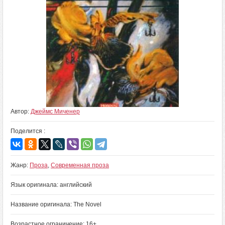
Автор:
Джеймс Миченер
Поделится :
Жанр:
Проза
,
Современная проза
Язык оригинала: английский
Название оригинала: The Novel
Возрастное ограничение: 16+