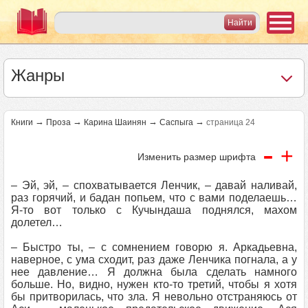
Жанры
→
→
→
→
Книги
Проза
Карина Шаинян
Саспыга
страница 24
-
+
Изменить размер шрифта
– Эй, эй, – спохватывается Ленчик, – давай наливай,
раз горячий, и бадан попьем, что с вами поделаешь…
Я-то вот только с Кучындаша поднялся, махом
долетел…
– Быстро ты, – с сомнением говорю я. Аркадьевна,
наверное, с ума сходит, раз даже Ленчика погнала, а у
нее давление… Я должна была сделать намного
больше. Но, видно, нужен кто-то третий, чтобы я хотя
бы притворилась, что зла. Я невольно отстраняюсь от