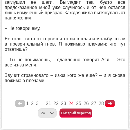
заглушил ее шаги. Выглядит так, будто все
предсказанное мной уже случилось и от нее остался
лишь измученный призрак. Каждая жила вытянулась от
напряжения.
– Не говори ему.
Ее голос вот-вот сорвется то ли в плач и мольбу, то ли
в презрительный гнев. Я пожимаю плечами: что тут
ответишь?
– Ты не понимаешь, – сдавленно говорит Ася. – Это
все из-за меня.
Звучит странновато – из-за кого же еще? – и я снова
пожимаю плечами.
1
2
3
21
22
23
24
25
26
27
28
...
Быстрый переход