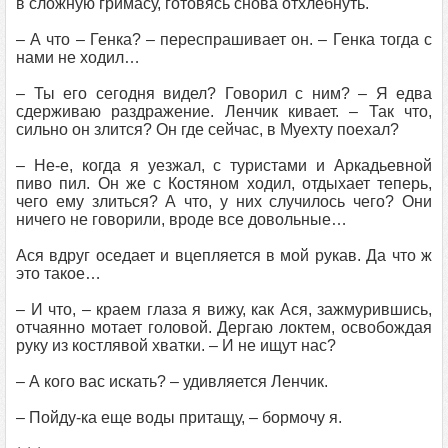
в сложную гримасу, готовясь снова отхлебнуть.
– А что – Генка? – переспрашивает он. – Генка тогда с
нами не ходил…
– Ты его сегодня видел? Говорил с ним? – Я едва
сдерживаю раздражение. Ленчик кивает. – Так что,
сильно он злится? Он где сейчас, в Муехту поехал?
– Не-е, когда я уезжал, с туристами и Аркадьевной
пиво пил. Он же с Костяном ходил, отдыхает теперь,
чего ему злиться? А что, у них случилось чего? Они
ничего не говорили, вроде все довольные…
Ася вдруг оседает и вцепляется в мой рукав. Да что ж
это такое…
– И что, – краем глаза я вижу, как Ася, зажмурившись,
отчаянно мотает головой. Дергаю локтем, освобождая
руку из костлявой хватки. – И не ищут нас?
– А кого вас искать? – удивляется Ленчик.
– Пойду-ка еще воды притащу, – бормочу я.