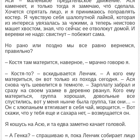
Аси – маленькое предательское движение. Ася
каменеет, и только тогда я замечаю, что́ сделала.
Хочется спрятать лицо, и я принимаюсь поправлять
костер. Я чувствую себя шалопутной лайкой, которая
из интереса увязалась за чужими, а теперь неистово
машет хвостом, зная, что сейчас ее отволокут домой. И
веревки не надо: свистнут – побежит сама.
Но рано или поздно мы все равно вернемся,
правильно?
– Костя там матерится, наверное, – мрачно говорю я.
– Костя-то? – вскидывается Ленчик. – А кого ему
материться, он вот только из похода сегодня. – Ася
снова чуть шевелится в темноте. – Зарплату забрал и
сразу на своем уазике в деревню рванул. Кого ему
материться, группа хорошая, довольные все
спустились, вот у меня нынче была группа, так они… –
Он с хлюпаньем втягивает в себя чай, морщится. – Вот
скажи, что у тебя еще и сахара нет, – возмущается он.
Я кошусь на Асю, и та едва заметно качает головой.
– А Генка? – спрашиваю я, пока Ленчик собирает лицо