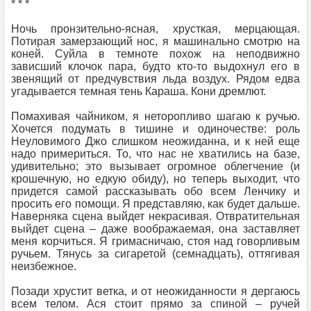
* * *
Ночь пронзительно-ясная, хрусткая, мерцающая.
Потирая замерзающий нос, я машинально смотрю на
коней. Суйла в темноте похож на неподвижно
зависший клочок пара, будто кто-то выдохнул его в
звенящий от предчувствия льда воздух. Рядом едва
угадывается темная тень Караша. Кони дремлют.
Помахивая чайником, я неторопливо шагаю к ручью.
Хочется подумать в тишине и одиночестве: роль
Неуловимого Джо слишком неожиданна, и к ней еще
надо примериться. То, что нас не хватились на базе,
удивительно; это вызывает огромное облегчение (и
крошечную, но едкую обиду), но теперь выходит, что
придется самой рассказывать обо всем Ленчику и
просить его помощи. Я представляю, как будет дальше.
Наверняка сцена выйдет некрасивая. Отвратительная
выйдет сцена – даже воображаемая, она заставляет
меня корчиться. Я гримасничаю, стоя над говорливым
ручьем. Тянусь за сигаретой (семнадцать), оттягивая
неизбежное.
Позади хрустит ветка, и от неожиданности я дергаюсь
всем телом. Ася стоит прямо за спиной – ручей