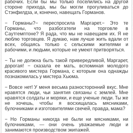
рабочих. Если бы мы только поселились на другой
стороне прихода, мы бы могли прогуливаться до
Стэнфилдза, и, конечно, навещать Горманов.
− Горманы?− переспросила Маргарет.− Это те
Горманы, что разбогатели на торговле в
Саутгемптоне? Я рада, что мы не навещаем их. Я не
люблю торговцев. Я думаю, нам лучше жить вдали от
всех, общаясь только с сельскими жителями и
рабочими, и людьми, которые не умеют притворяться.
− Ты не должна быть такой привередливой, Маргарет,
дорогая! − сказала ее мать, вспоминая молодого
красивого мистера Гормана, с которым она однажды
познакомилась у мистера Хьюма.
− Вовсе нет! У меня весьма разносторонний вкус. Мне
нравятся люди, чьи занятия связаны с землей. Мне
нравятся солдаты и моряки, и еще ученые люди. Ты же
не хочешь, чтобы я восхищалась мясниками,
булочниками и изготовителями свечей, правда, мама?
− Но Горманы никогда не были ни мясниками, ни
булочниками, — они очень уважаемые люди и
занимаются производством экипажей.