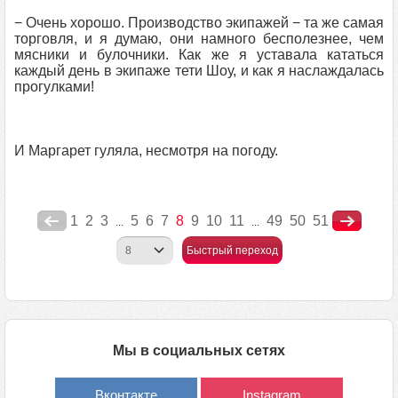
− Очень хорошо. Производство экипажей − та же самая
торговля, и я думаю, они намного бесполезнее, чем
мясники и булочники. Как же я уставала кататься
каждый день в экипаже тети Шоу, и как я наслаждалась
прогулками!
И Маргарет гуляла, несмотря на погоду.
1
2
3
5
6
7
8
9
10
11
49
50
51
...
...
Быстрый переход
Мы в социальных сетях
Вконтакте
Instagram