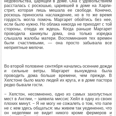
недовольства, царящей в доме. Она с удовольствием
рассталась с роскошью, царившей в доме на Харли-
стрит, которая лишь мешала ее свободе. Конечно,
роскошь приносила наслаждение, но в то же время
гордость могла помочь Маргарет обойтись без нее,
если было нужно. Но облака никогда не приходят с той
стороны, откуда их ждешь. Когда раньше Маргарет
проводила каникулы дома, она только изредка
слышала жалобы матери. Воспоминания тех времен
были счастливыми, — она просто забывала все
неприятные мелочи.
Во второй половине сентября начались осенние дожди
и сильные ветры. Маргарет вынуждена была
проводить дома больше времени, чем прежде. В
Хелстоне было мало людей их круга, и в доме пастора
редко бывали гости.
− Хелстон, несомненно, одно из самых захолустных
мест в Англии, − заявила миссис Хейл в одну из своих
плохих минут. − Я не могу не сожалеть о том, что папе
не с кем здесь общаться: мы живем так уединенно, что
он неделями не видит никого кроме фермеров и