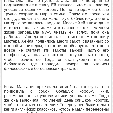
пляс. Она шла по пустоши, а западный ветер мягко
подталкивал ее в спину. Ей казалось, что она − листок,
уносимый осенним ветром. Но по вечерам ей было
трудно сохранять мир в семье. Сразу же после чая
отец удалялся в свою маленькую библиотеку, и они с
матерью оставались наедине. Миссис Хейл никогда не
интересовалась книгами и в начале своей семейной
жизни запрещала мужу читать ей вслух, пока она
работала. Иногда они играли в триктрак. Но позже у
мистера Хейла появилось много забот, связанных со
школой и приходом, и вскоре он обнаружил, что жена
вовсе не считает эти заботы важной частью его
профессии, а полагает, что он поступает так просто,
чтобы позлить ее. Тогда он стал уходить в свою
библиотеку, где проводил вечера за чтением
философских и богословских трактатов.
Когда Маргарет приезжала домой на каникулы, она
привозила с собой большую коробку книг,
рекомендованных учителями или гувернантками. Тогда
же она выяснила, что летний день слишком короток,
чтобы тратить его на чтение. Теперь у нее были только
книги английских классиков, которые были перенесены