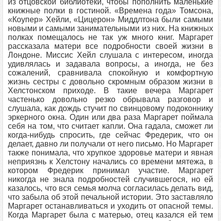
из отцовской библиотеки, чтобы пополнить маленькие
книжные полки в гостиной. «Времена года» Томсона,
«Коупер» Хейли, «Цицерон» Миддлтона были самыми
новыми и самыми занимательными из них. На книжных
полках помещалось не так уж много книг. Маргарет
рассказала матери все подробности своей жизни в
Лондоне. Миссис Хейл слушала с интересом, иногда
удивлялась и задавала вопросы, а иногда, не без
сожалений, сравнивала спокойную и комфортную
жизнь сестры с довольно скромным образом жизни в
Хелстонском приходе. В такие вечера Маргарет
частенько довольно резко обрывала разговор и
слушала, как дождь стучит по свинцовому подоконнику
эркерного окна. Один или два раза Маргарет поймала
себя на том, что считает капли. Она гадала, сможет ли
когда-нибудь спросить, где сейчас Фредерик, что он
делает, давно ли получали от него письмо. Но Маргарет
также понимала, что хрупкое здоровье матери и явная
неприязнь к Хелстону начались со времени мятежа, в
котором Фредерик принимал участие. Маргарет
никогда не знала подробностей случившегося, но ей
казалось, что вся семья молча согласилась делать вид,
что забыла об этой печальной истории. Это заставляло
Маргарет останавливаться и уходить от опасной темы.
Когда Маргарет была с матерью, отец казался ей тем