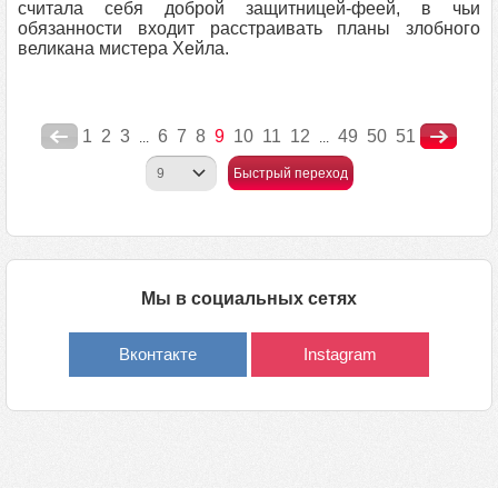
считала себя доброй защитницей-феей, в чьи
обязанности входит расстраивать планы злобного
великана мистера Хейла.
1
2
3
6
7
8
9
10
11
12
49
50
51
...
...
Быстрый переход
Мы в социальных сетях
Вконтакте
Instagram