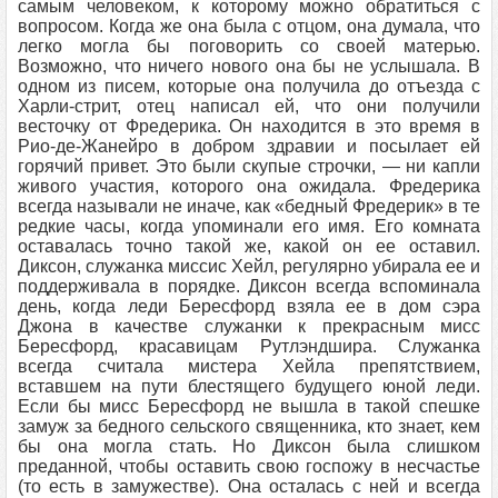
самым человеком, к которому можно обратиться с
вопросом. Когда же она была с отцом, она думала, что
легко могла бы поговорить со своей матерью.
Возможно, что ничего нового она бы не услышала. В
одном из писем, которые она получила до отъезда с
Харли-стрит, отец написал ей, что они получили
весточку от Фредерика. Он находится в это время в
Рио-де-Жанейро в добром здравии и посылает ей
горячий привет. Это были скупые строчки, — ни капли
живого участия, которого она ожидала. Фредерика
всегда называли не иначе, как «бедный Фредерик» в те
редкие часы, когда упоминали его имя. Его комната
оставалась точно такой же, какой он ее оставил.
Диксон, служанка миссис Хейл, регулярно убирала ее и
поддерживала в порядке. Диксон всегда вспоминала
день, когда леди Бересфорд взяла ее в дом сэра
Джона в качестве служанки к прекрасным мисс
Бересфорд, красавицам Рутлэндшира. Служанка
всегда считала мистера Хейла препятствием,
вставшем на пути блестящего будущего юной леди.
Если бы мисс Бересфорд не вышла в такой спешке
замуж за бедного сельского священника, кто знает, кем
бы она могла стать. Но Диксон была слишком
преданной, чтобы оставить свою госпожу в несчастье
(то есть в замужестве). Она осталась с ней и всегда