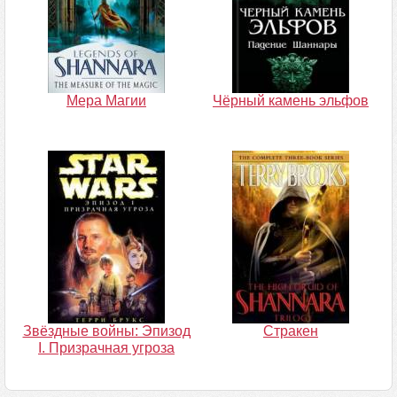
Мера Магии
Чёрный камень эльфов
Звёздные войны: Эпизод
Стракен
I. Призрачная угроза