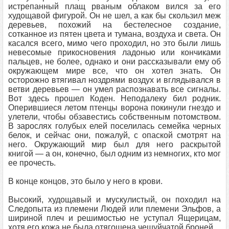
истрепанный плащ рваным облаком вился за его
худощавой фигурой. Он не шел, а как бы скользил меж
деревьев, похожий на бестелесное создание,
сотканное из пятен цвета и тумана, воздуха и света. Он
касался всего, мимо чего проходил, но это были лишь
невесомые прикосновения ладонью или кончиками
пальцев, не более, однако и они рассказывали ему об
окружающем мире все, что он хотел знать. Он
осторожно втягивал ноздрями воздух и вглядывался в
ветви деревьев — он умел распознавать все сигналы.
Вот здесь прошел Коден. Неподалеку бил родник.
Оперившиеся летом птенцы ворона покинули гнездо и
улетели, чтобы обзавестись собственным потомством.
В зарослях голубых елей поселилась семейка черных
белок, и сейчас они, пожалуй, с опаской смотрят на
него. Окружающий мир был для него раскрытой
книгой — а он, конечно, был одним из немногих, кто мог
ее прочесть.
В конце концов, это было у него в крови.
Высокий, худощавый и мускулистый, он походил на
Следопыта из племени Людей или племени Эльфов, а
шириной плеч и решимостью не уступал Ящерицам,
хотя его кожа не была отягощена чешуйчатой броней.