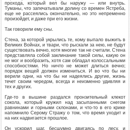
прохода, который вел бы наружу — или внутрь.
Туманы, что запечатывали долину со времен Ястреба,
еще не рассеялись окончательно, но это непременно
произойдет, и даже при его жизни.
Так говорили ему сны.
Стена, за которой укрылись те, кому выпало выжить в
Великих Войнах, и твари, что рыскали за нею, не будут
существовать вечно, хотя многие так не считали. Стена
представляла собой заклинание такой силы, какую он
не мог и вообразить, хотя сам обладал колоссальными
способностями. Но ничто не может длиться вечно;
порядок вещей должен измениться. И во что бы ни
верили одни, на что бы ни надеялись другие, жизнь
течет своим чередом, всегда и неизменно удивляя и
тех и других.
Где-то в вышине раздался пронзительный клекот
сокола, который кружил над засыпанными снегом
равнинами и горными склонами, и что-то в его крике
напомнило Серому Стражу о том, что время уходит и
на них надвигается прошлое.
Он ускорил шаг, бесшумно двигаясь по лесу, и