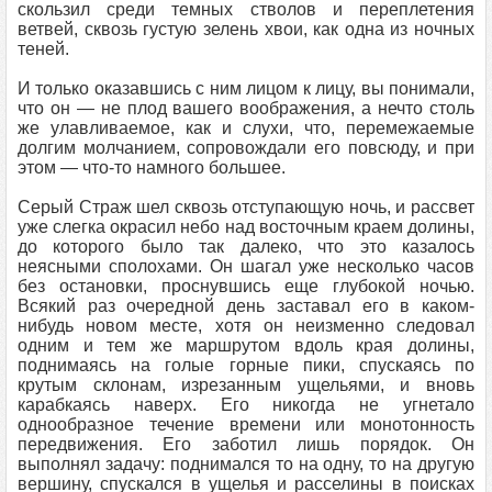
скользил среди темных стволов и переплетения
ветвей, сквозь густую зелень хвои, как одна из ночных
теней.
И только оказавшись с ним лицом к лицу, вы понимали,
что он — не плод вашего воображения, а нечто столь
же улавливаемое, как и слухи, что, перемежаемые
долгим молчанием, сопровождали его повсюду, и при
этом — что-то намного большее.
Серый Страж шел сквозь отступающую ночь, и рассвет
уже слегка окрасил небо над восточным краем долины,
до которого было так далеко, что это казалось
неясными сполохами. Он шагал уже несколько часов
без остановки, проснувшись еще глубокой ночью.
Всякий раз очередной день заставал его в каком-
нибудь новом месте, хотя он неизменно следовал
одним и тем же маршрутом вдоль края долины,
поднимаясь на голые горные пики, спускаясь по
крутым склонам, изрезанным ущельями, и вновь
карабкаясь наверх. Его никогда не угнетало
однообразное течение времени или монотонность
передвижения. Его заботил лишь порядок. Он
выполнял задачу: поднимался то на одну, то на другую
вершину, спускался в ущелья и расселины в поисках