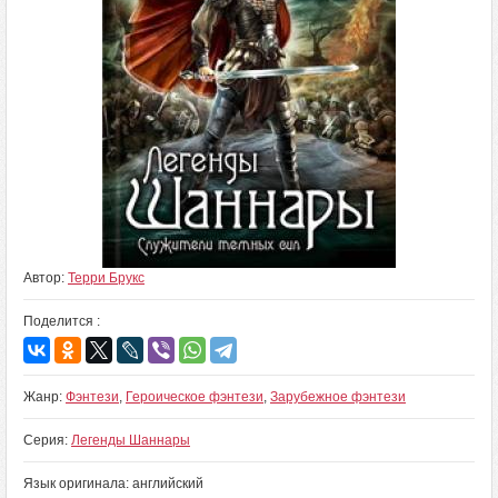
Автор:
Терри Брукс
Поделится :
Жанр:
Фэнтези
,
Героическое фэнтези
,
Зарубежное фэнтези
Серия:
Легенды Шаннары
Язык оригинала: английский