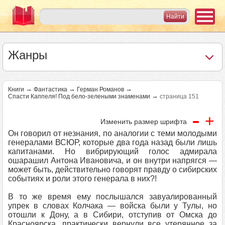
Жанры
→
→
→
Книги
Фантастика
Герман Романов
→
Спасти Каппеля! Под бело-зелеными знаменами
страница 151
-
+
Изменить размер шрифта
Он говорил от незнания, по аналогии с теми молодыми
генералами ВСЮР, которые два года назад были лишь
капитанами. Но вибрирующий голос адмирала
ошарашил Антона Ивановича, и он внутри напрягся —
может быть, действительно говорят правду о сибирских
событиях и роли этого генерала в них?!
В то же время ему послышался завуалированный
упрек в словах Колчака — войска были у Тулы, но
отошли к Дону, а в Сибири, отступив от Омска до
Красноярска, практически вернули все утерянное за