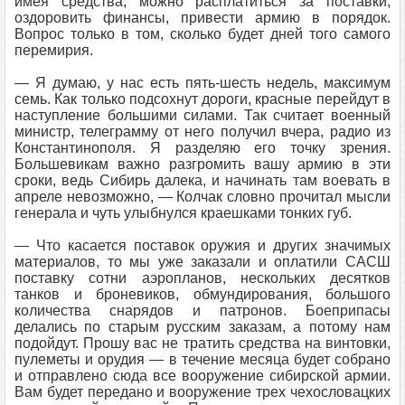
имея средства, можно расплатиться за поставки,
оздоровить финансы, привести армию в порядок.
Вопрос только в том, сколько будет дней того самого
перемирия.
— Я думаю, у нас есть пять-шесть недель, максимум
семь. Как только подсохнут дороги, красные перейдут в
наступление большими силами. Так считает военный
министр, телеграмму от него получил вчера, радио из
Константинополя. Я разделяю его точку зрения.
Большевикам важно разгромить вашу армию в эти
сроки, ведь Сибирь далека, и начинать там воевать в
апреле невозможно, — Колчак словно прочитал мысли
генерала и чуть улыбнулся краешками тонких губ.
— Что касается поставок оружия и других значимых
материалов, то мы уже заказали и оплатили САСШ
поставку сотни аэропланов, нескольких десятков
танков и броневиков, обмундирования, большого
количества снарядов и патронов. Боеприпасы
делались по старым русским заказам, а потому нам
подойдут. Прошу вас не тратить средства на винтовки,
пулеметы и орудия — в течение месяца будет собрано
и отправлено сюда все вооружение сибирской армии.
Вам будет передано и вооружение трех чехословацких