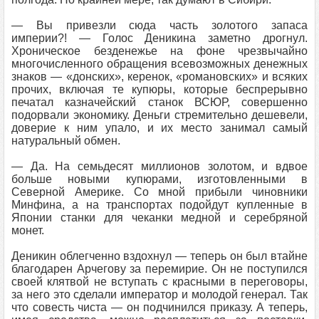
— Вы привезли сюда часть золотого запаса
империи?! — Голос Деникина заметно дрогнул.
Хроническое безденежье на фоне чрезвычайно
многочисленного обращения всевозможных денежных
знаков — «донских», керенок, «романовских» и всяких
прочих, включая те купюры, которые беспрерывно
печатал казначейский станок ВСЮР, совершенно
подорвали экономику. Деньги стремительно дешевели,
доверие к ним упало, и их место занимал самый
натуральный обмен.
— Да. На семьдесят миллионов золотом, и вдвое
больше новыми купюрами, изготовленными в
Северной Америке. Со мной прибыли чиновники
Минфина, а на транспортах подойдут купленные в
Японии станки для чеканки медной и серебряной
монет.
Деникин облегченно вздохнул — теперь он был втайне
благодарен Арчегову за перемирие. Он не поступился
своей клятвой не вступать с красными в переговоры,
за него это сделали император и молодой генерал. Так
что совесть чиста — он подчинился приказу. А теперь,