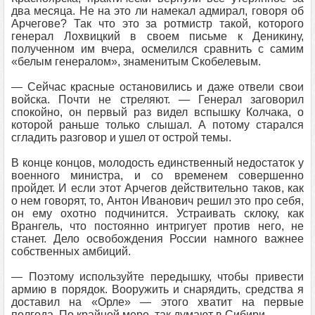
два месяца. Не на это ли намекал адмирал, говоря об
Арчегове? Так что это за ротмистр такой, которого
генерал Лохвицкий в своем письме к Деникину,
полученном им вчера, осмелился сравнить с самим
«белым генералом», знаменитым Скобелевым.
— Сейчас красные остановились и даже отвели свои
войска. Почти не стреляют. — Генерал заговорил
спокойно, он первый раз видел вспышку Колчака, о
которой раньше только слышал. А потому старался
сгладить разговор и ушел от острой темы.
В конце концов, молодость единственный недостаток у
военного министра, и со временем совершенно
пройдет. И если этот Арчегов действительно таков, как
о нем говорят, то, Антон Иванович решил это про себя,
он ему охотно подчинится. Устраивать склоку, как
Врангель, что постоянно интригует против него, не
станет. Дело освобождения России намного важнее
собственных амбиций.
— Поэтому используйте передышку, чтобы привести
армию в порядок. Вооружить и снарядить, средства я
доставил на «Орле» — этого хватит на первые
полгода. По крайней мере, так думают в Сибири.