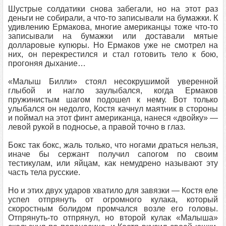
Шустрые солдатики снова забегали, но на этот раз
деньги не собирали, а что-то записывали на бумажки. К
удивлению Ермакова, многие американцы тоже что-то
записывали на бумажки или доставали мятые
долларовые купюры. Но Ермаков уже не смотрел на
них, он перекрестился и стал готовить тело к бою,
прогоняя дыхание…
«Малыш Билли» стоял несокрушимой уверенной
глыбой и нагло заулыбался, когда Ермаков
пружинистым шагом подошел к нему. Вот только
улыбался он недолго, Костя качнул маятник в стороны
и поймал на этот финт американца, нанеся «двойку» —
левой рукой в подносье, а правой точно в глаз.
Бокс так бокс, жаль только, что ногами драться нельзя,
иначе бы сержант получил сапогом по своим
тестикулам, или яйцам, как немудрено называют эту
часть тела русские.
Но и этих двух ударов хватило для завязки — Костя еле
успел отпрянуть от огромного кулака, который
скоростным болидом промчался возле его головы.
Отпрянуть-то отпрянул, но второй кулак «Малыша»