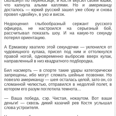
скользнул по переносице, и Костя вкусил своей юшки,
что капнула алыми каплями. Но и американцу
досталось — юркий русский зашел уже сбоку и снова
провел «двойку», в ухо и висок.
Недооценил глыбообразный сержант русского
офицера, не настроился на серьезный бой,
рассчитывал показать шоу. И на какую-то секунду
потерял ориентацию.
А Ермакову хватило этой секундочки — уклонился от
чудовищного кулака, присел под ним и оттолкнулся
правой ногой, одновременно выбросив вверх кулак,
направленный в низ квадратного подбородка.
Бил насмерть — в спорте такие удары категорически
запрещены, ибо могут сломать шейные позвонки. Но
повезло американцу — шея осталась целой, зато он, со
сломанной челюстью, отправился в недолгий полет, в
котором его разум поглотила темнота…
— Ваша победа, сэр. Чистая, нокаутом. Вот ваши
деньги! — сквозь дикий казачий рев Костя услышал
слова устроителя.