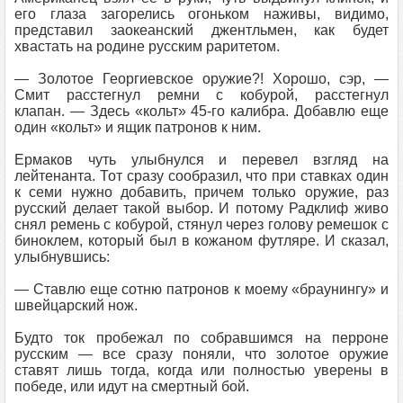
его глаза загорелись огоньком наживы, видимо,
представил заокеанский джентльмен, как будет
хвастать на родине русским раритетом.
— Золотое Георгиевское оружие?! Хорошо, сэр, —
Смит расстегнул ремни с кобурой, расстегнул
клапан. — Здесь «кольт» 45-го калибра. Добавлю еще
один «кольт» и ящик патронов к ним.
Ермаков чуть улыбнулся и перевел взгляд на
лейтенанта. Тот сразу сообразил, что при ставках один
к семи нужно добавить, причем только оружие, раз
русский делает такой выбор. И потому Радклиф живо
снял ремень с кобурой, стянул через голову ремешок с
биноклем, который был в кожаном футляре. И сказал,
улыбнувшись:
— Ставлю еще сотню патронов к моему «браунингу» и
швейцарский нож.
Будто ток пробежал по собравшимся на перроне
русским — все сразу поняли, что золотое оружие
ставят лишь тогда, когда или полностью уверены в
победе, или идут на смертный бой.