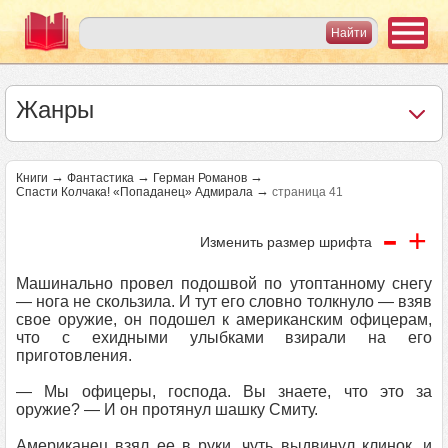
Жанры
→
→
→
Книги
Фантастика
Герман Романов
→
Спасти Колчака! «Попаданец» Адмирала
страница 41
-
+
Изменить размер шрифта
Машинально провел подошвой по утоптанному снегу
— нога не скользила. И тут его словно толкнуло — взяв
свое оружие, он подошел к американским офицерам,
что с ехидными улыбками взирали на его
приготовления.
— Мы офицеры, господа. Вы знаете, что это за
оружие? — И он протянул шашку Смиту.
Американец взял ее в руки, чуть выдвинул клинок, и