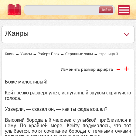
Жанры
→
→
→
→
Книги
Ужасы
Роберт Блох
Странные эоны
страница 3
-
+
Изменить размер шрифта
Боже милостивый!
Кейт резко развернулся, испуганный звуком скрипучего
голоса.
Уэверли, — сказал он, — как ты сюда вошел?
Высокий бородатый человек с улыбкой приблизился к
нему. По крайней мере, Кейту подумалось, что тот
улыбается, хотя сочетание бороды с темными очками