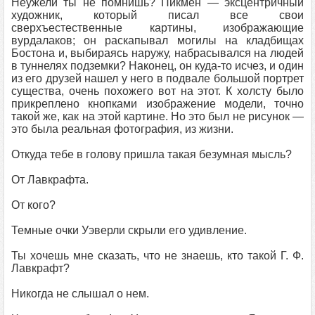
Неужели ты не помнишь? Пикмен — эксцентричный
художник, который писал все свои
сверхъестественные картины, изображающие
вурдалаков; он раскапывал могилы на кладбищах
Бостона и, выбираясь наружу, набрасывался на людей
в туннелях подземки? Наконец, он куда-то исчез, и один
из его друзей нашел у него в подвале большой портрет
существа, очень похожего вот на этот. К холсту было
прикреплено кнопками изображение модели, точно
такой же, как на этой картине. Но это был не рисунок —
это была реальная фотография, из жизни.
Откуда тебе в голову пришла такая безумная мысль?
От Лавкрафта.
От кого?
Темные очки Уэверли скрыли его удивление.
Ты хочешь мне сказать, что не знаешь, кто такой Г. Ф.
Лавкрафт?
Никогда не слышал о нем.