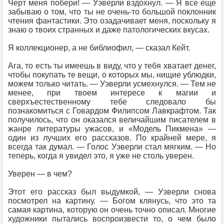
Черт меня побери! — Уэверли вздохнул. — Я все еще
забываю о том, что ты не очень-то большой поклонник
чтения фантастики. Это озадачивает меня, поскольку я
знаю о твоих странных и даже патологических вкусах.
Я коллекционер, а не библиофил, — сказал Кейт.
Ага, то есть ты имеешь в виду, что у тебя хватает денег,
чтобы покупать те вещи, о которых мы, нищие ублюдки,
можем только читать. — Уэверли усмехнулся. — Тем не
менее, при твоем интересе к магии и
сверхъестественному тебе следовало бы
познакомиться с Говардом Филипсом Лавкрафтом. Так
получилось, что он оказался величайшим писателем в
жанре литературы ужасов, и «Модель Пикмена» —
один из лучших его рассказов. По крайней мере, я
всегда так думал. — Голос Уэверли стал мягким. — Но
теперь, когда я увидел это, я уже не столь уверен.
Уверен — в чем?
Этот его рассказ был выдумкой, — Уэверли снова
посмотрел на картину. — Богом клянусь, что это та
самая картина, которую он очень точно описал. Многие
художники пытались воспроизвести то, о чем было