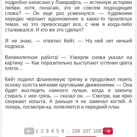
подробно написано у Лавкрафта, — истинную историю
любви, хотя, полагаю, это не совсем подходящие
слова? — Он еще раз усмехнулся. — Художники
нередко черпают вдохновение в каких-то проклятых
темах, но это превосходит все, с чем я когда-либо
сталкивался. И кто же это сделал?
Я не знаю, — ответил Кейт. — На ней нет ничьей
подписи.
Великолепная работа! — Уэверли снова указал на
картину. — Как поразительно выступают оттенки цвета
плоти…
Кейт поднял фланелевую тряпку и продолжил тереть
основу холста мягкими круговыми движениями. — Она
будет выглядеть намного лучше, когда я закончу
стирать с нее грязь, — сказал он. — Смотри, как ярко
сверкают копыта. А раньше я не замечал когтей. А
теперь, посмотри-ка, появляется и передний план.
1
2
3
4
5
6
106
107
108
...