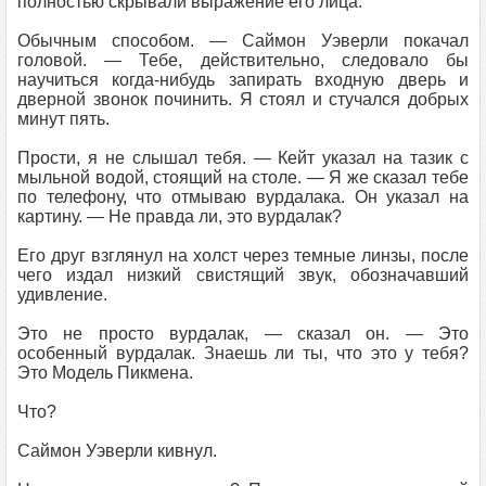
полностью скрывали выражение его лица.
Обычным способом. — Саймон Уэверли покачал
головой. — Тебе, действительно, следовало бы
научиться когда-нибудь запирать входную дверь и
дверной звонок починить. Я стоял и стучался добрых
минут пять.
Прости, я не слышал тебя. — Кейт указал на тазик с
мыльной водой, стоящий на столе. — Я же сказал тебе
по телефону, что отмываю вурдалака. Он указал на
картину. — Не правда ли, это вурдалак?
Его друг взглянул на холст через темные линзы, после
чего издал низкий свистящий звук, обозначавший
удивление.
Это не просто вурдалак, — сказал он. — Это
особенный вурдалак. Знаешь ли ты, что это у тебя?
Это Модель Пикмена.
Что?
Саймон Уэверли кивнул.