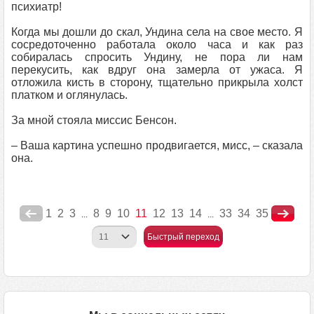
психиатр!
Когда мы дошли до скал, Ундина села на свое место. Я
сосредоточенно работала около часа и как раз
собиралась спросить Ундину, не пора ли нам
перекусить, как вдруг она замерла от ужаса. Я
отложила кисть в сторону, тщательно прикрыла холст
платком и оглянулась.
За мной стояла миссис Бенсон.
– Ваша картина успешно продвигается, мисс, – сказала
она.
1
2
3
8
9
10
11
12
13
14
33
34
35
...
...
Быстрый переход