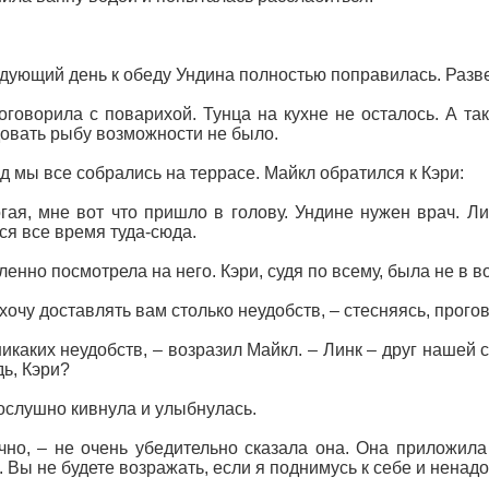
дующий день к обеду Ундина полностью поправилась. Разве
оговорила с поварихой. Тунца на кухне не осталось. А та
овать рыбу возможности не было.
д мы все собрались на террасе. Майкл обратился к Кэри:
гая, мне вот что пришло в голову. Ундине нужен врач. Ли
ся все время туда-сюда.
ленно посмотрела на него. Кэри, судя по всему, была не в во
 хочу доставлять вам столько неудобств, – стесняясь, прого
никаких неудобств, – возразил Майкл. – Линк – друг нашей 
дь, Кэри?
ослушно кивнула и улыбнулась.
чно, – не очень убедительно сказала она. Она приложила 
. Вы не будете возражать, если я поднимусь к себе и ненад