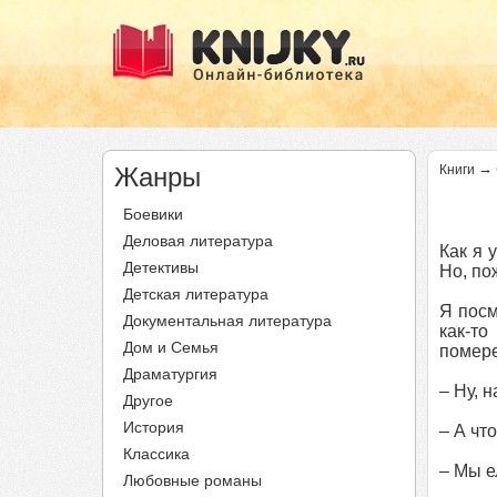
→
Жанры
Книги
Боевики
Деловая литература
Как я 
Детективы
Но, по
Детская литература
Я посм
Документальная литература
как-то
Дом и Семья
помер
Драматургия
– Ну, 
Другое
История
– А чт
Классика
– Мы е
Любовные романы