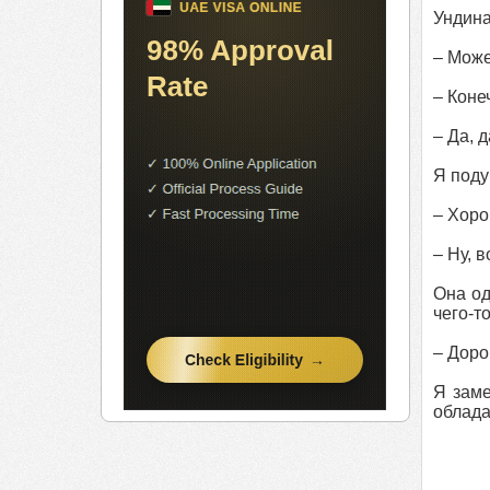
Ундина
– Може
– Коне
– Да, 
Я поду
– Хоро
– Ну, в
Она од
чего-т
– Доро
Я заме
облада