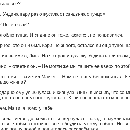
было все?
а! Ундина пару раз откусила от сэндвича с тунцом.
? Вы его ели?
 люблю тунца. И Ундине он тоже, кажется, не понравился.
рное, это он и был. Кэри, не знаете, остался ли еще тунец н
тия не имею, Линк. Но я спрошу кухарку. Ундина в пляжном
чно! – ответил он. – Не могли же мы тащить ее вверх по это
и с ней, – заметил Майкл. – Нам не о чем беспокоиться. К
ь до ужина?
одарно ему улыбнулась и кивнула. Линк, выяснив, что со м
, но голова немного кружилась. Кэри поспешила ко мне и п
ем, Мэгги, я помогу тебе.
овела меня до комнаты и вернулась назад к мужчинам.
ться, чтобы спокойно все обсудить между собой. Но я
ила ванну водой и попыталась расслабиться.