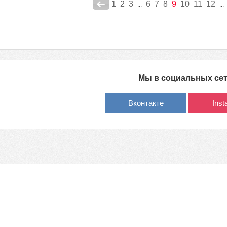
1
2
3
6
7
8
9
10
11
12
...
...
Мы в социальных се
Вконтакте
Ins