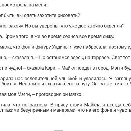
 посмотрела на меня:
т быть, вы опять захотите рисовать?
чно, захочу. Но вы уверены, что уже достаточно окрепли?
да. Кроме того, я же во время сеанса все время сижу.
мала, что фон и фигуру Ундины я уже набросала, поэтому и
шо, – сказала я. – Но останемся здесь, на террасе. Свет тот,
от и чудно! – сказала Кэри. – Майкл поедет в город, Мэгги бу
арила нас ослепительной улыбкой и удалилась. Я взглянул
о боится. Невольно я схватила его за руку. Он тут же взял с
гая моя Мэгги, – проговорил он мягко.
тила, что покраснела. В присутствии Майкла я всегда себ
л такими безупречными манерами, что на его фоне я чувст