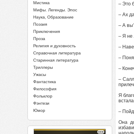
Мистика
– Это 
Мифы. Легенды. Эпос
– Ах д
Наука, Образование
Поэзия
– А вы
Приключения
– Я не
Проза
Религия и духовность
– Наве
Справочная литература
– Поня
Старинная литература
Триллеры
– Коне
Ужасы
– Салл
Фантастика
прилеч
Философия
Я благ
Фольклор
встала
Фэнтези
Юмор
– Пойд
Она д
избави
наполн