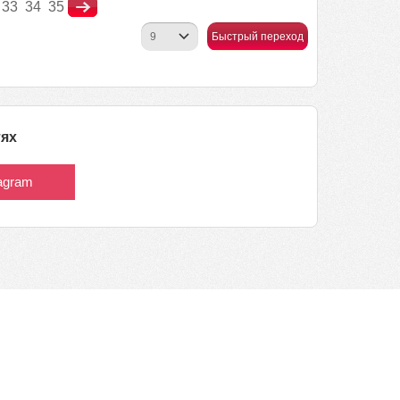
33
34
35
Быстрый переход
тях
tagram