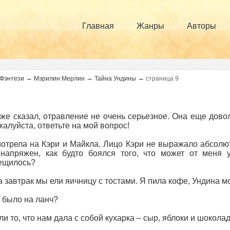
Главная
Жанры
Авторы
→
→
→
Фэнтези
Мэрилин Мерлин
Тайна Ундины
страница 9
уже сказал, отравление не очень серьезное. Она еще довол
жалуйста, ответьте на мой вопрос!
отрела на Кэри и Майкла. Лицо Кэри не выражало абсолют
 напряжен, как будто боялся того, что может от меня 
ещилось?
на завтрак мы ели яичницу с тостами. Я пила кофе, Ундина м
о было на ланч?
ли то, что нам дала с собой кухарка – сыр, яблоки и шоколад