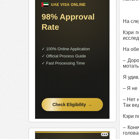
На сле
Кэри п
исслед
На обе
– Доро
мотать
Я удив
– Я не
– Нет 
Так ве
Кэри п
– Коне
голова