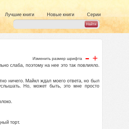
Лучшие книги
Новые книги
Серии
-
+
Изменить размер шрифта
ьно слаба, поэтому на нее это так повлияло.
но ничего. Майкл ждал моего ответа, но был
услышать. Но, может быть, это мне просто
олоко.
ный торт.