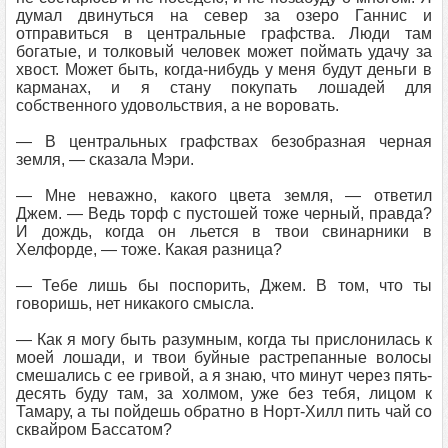
думал двинуться на север за озеро Ганнис и
отправиться в центральные графства. Люди там
богатые, и толковый человек может поймать удачу за
хвост. Может быть, когда-нибудь у меня будут деньги в
карманах, и я стану покупать лошадей для
собственного удовольствия, а не воровать.
— В центральных графствах безобразная черная
земля, — сказала Мэри.
— Мне неважно, какого цвета земля, — ответил
Джем. — Ведь торф с пустошей тоже черный, правда?
И дождь, когда он льется в твои свинарники в
Хелфорде, — тоже. Какая разница?
— Тебе лишь бы поспорить, Джем. В том, что ты
говоришь, нет никакого смысла.
— Как я могу быть разумным, когда ты прислонилась к
моей лошади, и твои буйные растрепанные волосы
смешались с ее гривой, а я знаю, что минут через пять-
десять буду там, за холмом, уже без тебя, лицом к
Тамару, а ты пойдешь обратно в Норт-Хилл пить чай со
сквайром Бассатом?