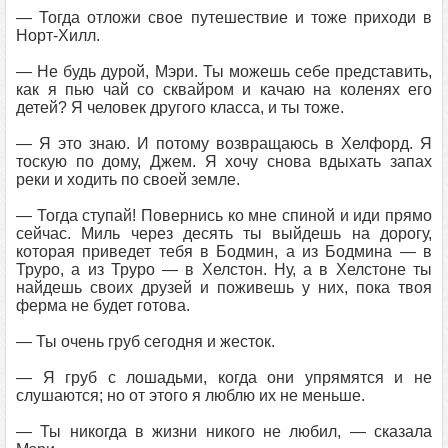
— Тогда отложи свое путешествие и тоже приходи в
Норт-Хилл.
— Не будь дурой, Мэри. Ты можешь себе представить,
как я пью чай со сквайром и качаю на коленях его
детей? Я человек другого класса, и ты тоже.
— Я это знаю. И потому возвращаюсь в Хелфорд. Я
тоскую по дому, Джем. Я хочу снова вдыхать запах
реки и ходить по своей земле.
— Тогда ступай! Повернись ко мне спиной и иди прямо
сейчас. Миль через десять ты выйдешь на дорогу,
которая приведет тебя в Бодмин, а из Бодмина — в
Труро, а из Труро — в Хелстон. Ну, а в Хелстоне ты
найдешь своих друзей и поживешь у них, пока твоя
ферма не будет готова.
— Ты очень груб сегодня и жесток.
— Я груб с лошадьми, когда они упрямятся и не
слушаются; но от этого я люблю их не меньше.
— Ты никогда в жизни никого не любил, — сказала