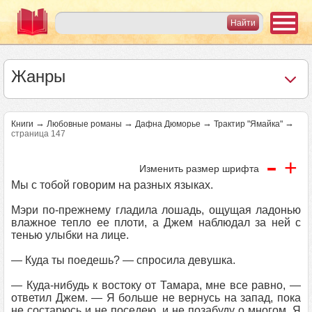
Жанры
→
→
→
→
Книги
Любовные романы
Дафна Дюморье
Трактир "Ямайка"
страница 147
-
+
Изменить размер шрифта
Мы с тобой говорим на разных языках.
Мэри по-прежнему гладила лошадь, ощущая ладонью
влажное тепло ее плоти, а Джем наблюдал за ней с
тенью улыбки на лице.
— Куда ты поедешь? — спросила девушка.
— Куда-нибудь к востоку от Тамара, мне все равно, —
ответил Джем. — Я больше не вернусь на запад, пока
не состарюсь и не поседею, и не позабуду о многом. Я