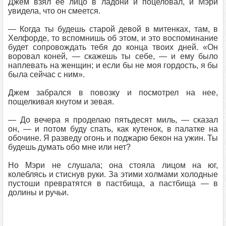
Джем взял ее лицо в ладони и поцеловал, и Мэри
увидела, что он смеется.
— Когда ты будешь старой девой в митенках, там, в
Хелфорде, то вспомнишь об этом, и это воспоминание
будет сопровождать тебя до конца твоих дней. «Он
воровал коней, — скажешь ты себе, — и ему было
наплевать на женщин; и если бы не моя гордость, я бы
была сейчас с ним».
Джем забрался в повозку и посмотрел на нее,
пощелкивая кнутом и зевая.
— До вечера я проделаю пятьдесят миль, — сказал
он, — и потом буду спать, как кутенок, в палатке на
обочине. Я разведу огонь и поджарю бекон на ужин. Ты
будешь думать обо мне или нет?
Но Мэри не слушала; она стояла лицом на юг,
колеблясь и стиснув руки. За этими холмами холодные
пустоши превратятся в пастбища, а пастбища — в
долины и ручьи.