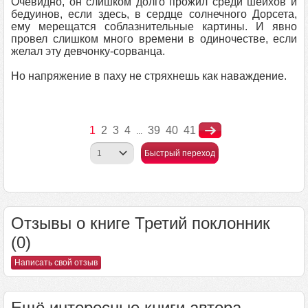
Очевидно, он слишком долго прожил среди шейхов и
бедуинов, если здесь, в сердце солнечного Дорсета,
ему мерещатся соблазнительные картины. И явно
провел слишком много времени в одиночестве, если
желал эту девчонку-сорванца.
Но напряжение в паху не стряхнешь как наваждение.
1
2
3
4
39
40
41
...
Быстрый переход
Отзывы о книге Третий поклонник
(0)
Написать свой отзыв
Ещё интересные книги автора