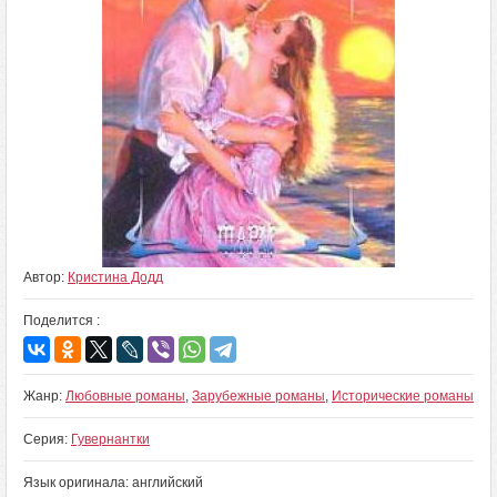
Автор:
Кристина Додд
Поделится :
Жанр:
Любовные романы
,
Зарубежные романы
,
Исторические романы
Серия:
Гувернантки
Язык оригинала: английский