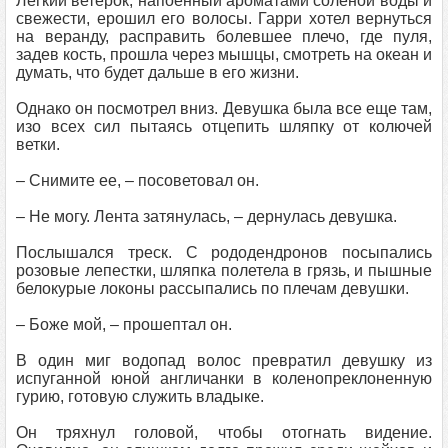
Легкий ветерок, напоенный ароматами соленой воды и
свежести, ерошил его волосы. Гарри хотел вернуться
на веранду, расправить болевшее плечо, где пуля,
задев кость, прошла через мышцы, смотреть на океан и
думать, что будет дальше в его жизни.
Однако он посмотрел вниз. Девушка была все еще там,
изо всех сил пытаясь отцепить шляпку от колючей
ветки.
– Снимите ее, – посоветовал он.
– Не могу. Лента затянулась, – дернулась девушка.
Послышался треск. С рододендронов посыпались
розовые лепестки, шляпка полетела в грязь, и пышные
белокурые локоны рассыпались по плечам девушки.
– Боже мой, – прошептал он.
В один миг водопад волос превратил девушку из
испуганной юной англичанки в коленопреклоненную
гурию, готовую служить владыке.
Он тряхнул головой, чтобы отогнать видение.