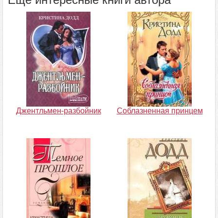
Джентльмен-разбойник
Соблазненная принцем