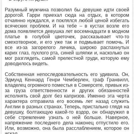
Разумный мужчина позволил бы девушке идти своей
дорогой. Гарри приехал сюда на отдых, в котором
отчаянно нуждался, и поклялся любой ценой избегать
всяческих проблем. И на тебе – в кустах возле его
дома появляется девушка лет восемнадцати в модном
платье в голубой цветочек, рассказывает что-то
смехотворное, и его уже так и подмывает помочь. И
все из-за загорелого личика, широко распахнутых
карих глаз, пухлого рта, синей шляпки и, насколько он
мог разглядеть, самой прелестной груди, которую ему
доводилось видеть.
Собственная непоследовательность его удивила. Он,
Эдмунд Кеннард Генри Чемберлен, граф Гранвилл,
владелец огромного поместья в Сомерсете, привык из-
за груза ответственности и других обязанностей
исполнять свой долг без капризов. Именно эта черта
характера отправила его восемь лет назад служить
Англии в разных странах. Теперь, пристально глядя на
девушку, болтающую какой-то вздор, он обнаружил в
себе стремление узнать о ней больше. Наверное,
напряжение последнего дела наконец отпустило его.
Или, возможно, она была расслаблением, которое он
искал.