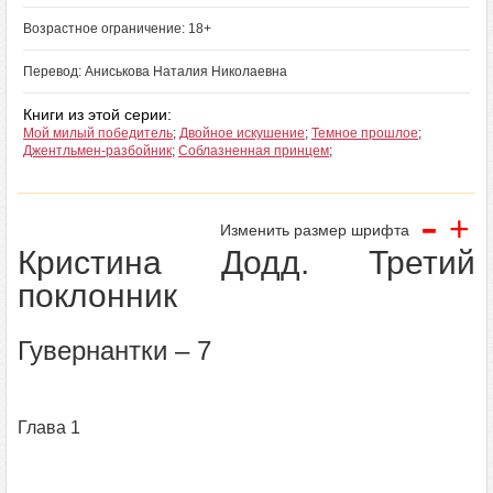
Возрастное ограничение: 18+
Перевод: Аниськова Наталия Николаевна
Книги из этой серии:
Мой милый победитель
;
Двойное искушение
;
Темное прошлое
;
Джентльмен-разбойник
;
Соблазненная принцем
;
-
+
Изменить размер шрифта
Кристина Додд. Третий
поклонник
Гувернантки – 7
Глава 1