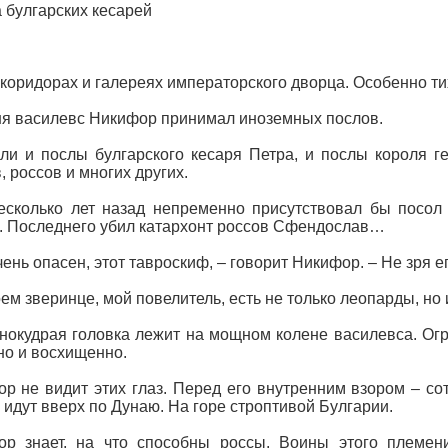
 булгарских кесарей
 коридорах и галереях императорского дворца. Особенно ти
я василевс Никифор принимал иноземных послов.
ли и послы булгарского кесаря Петра, и послы короля г
, россов и многих других.
сколько лет назад непременно присутствовал бы посол 
. Последнего убил катархонт россов Сфендослав…
чень опасен, этот тавроскиф, – говорит Никифор. – Не зря 
оем зверинце, мой повелитель, есть не только леопарды, н
нокудрая головка лежит на мощном колене василевса. Огр
но и восхищенно.
р не видит этих глаз. Перед его внутренним взором – со
 идут вверх по Дунаю. На горе строптивой Булгарии.
ор знает, на что способны россы. Воины этого племен