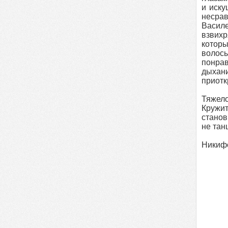
и иск
несра
Васил
взвихр
которы
волосы
понрав
дыхани
приотк
Тяжело
Кружит
станов
не тан
Никифо