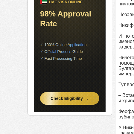
ничтож
Незави
Никифо
И пото
именов
за дер
Ничего
помощ
Булгар
импер
Тут ва
– Вста
и хрип
Феофан
рубино
У Ники
глазам