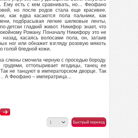
… Ему есть с кем сравнивать, но… Феофано
вей, но после родов стала еще красивее.
и, как едва касаются пола пальчики, как
лени, подбрасывая легкие шелковые ленты,
о-детски гладкий живот. Никифор знает, что
окойному Роману. Поначалу Никифору это не
 назад, касаясь волосами пола, он, затаив
ных ног или обнажит взгляду розовую мякоть
 голой бледной кожи.
ка слюны смочила черную с проседью бороду.
 грудями, оттопыривает ягодицы, танец ее
Так не танцуют в императорском дворце. Так
и… А Феофано – императрица…
Быстрый переход