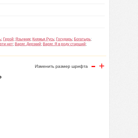
ь
;
Герой
;
Язычник
;
Княжья Русь
;
Государь
;
Богатырь
;
рти нет
;
Варяг. Дерзкий
;
Варяг. Я в роду старший
;
-
+
Изменить размер шрифта
ь