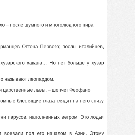
хо – после шумного и многолюдного пира.
ерманцев Оттона Первого; послы италийцев,
хузарского хакана… Но нет больше у хузар
его называют леопардом.
о и царственные львы, – шепчет Феофано.
омные блестящие глаза глядят на него снизу
тни парусов, наполненных ветром. Это лодьи
и воевали под его началом в Азии. Этому