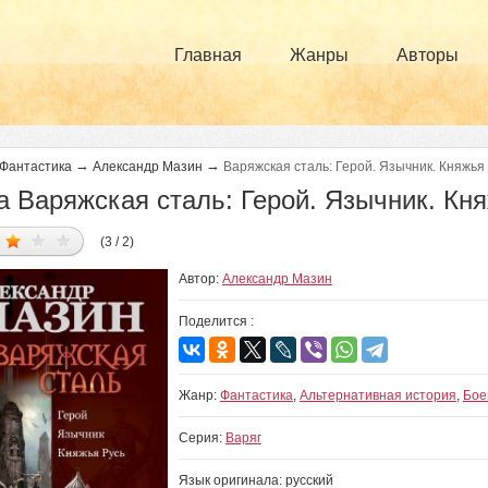
Главная
Жанры
Авторы
→
→
Фантастика
Александр Мазин
Варяжская сталь: Герой. Язычник. Княжья
а Варяжская сталь: Герой. Язычник. Кн
(3 / 2)
Автор:
Александр Мазин
Поделится :
Жанр:
Фантастика
,
Альтернативная история
,
Бое
Серия:
Варяг
Язык оригинала: русский