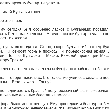
еству, архонту булгар, не устоять.
симой Булгарии конец.
р это знает.
му сегодня был особенно ласков с булгарами: посадил
ать Петра василевсом… А ведь этих же булгар недавно по 
зость их кесаря.
, пусть возгордятся. Скоро, скоро булгарский наглец бу
и… И откроет горные проходы. И победоносная армия В
ии. Нет, не Булгарии – Мисии. Римской провинции Мис
атору Траяну…
силевс наконец замечает глаза Феофано и забывает обо все
нь, – говорит василевс. Его голос, могучий бас силача и 
лым. – Встань, Фео… Танцуй…
о поднимается. Красный полупрозрачный шелк, ожерелье 
в, черные длинные блестящие волосы…
фора было много женщин. Ему приводили и белокурых бе
и, и чернокожих, нечеловечески грациозных африканок с ко