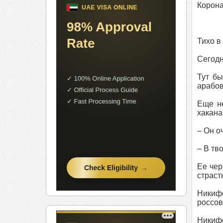
Корона
Тихо в
Сегодн
Тут бы
арабов
Еще не
хакана
– Он о
– В тв
Ее чер
страст
Никифо
россов
Никиф