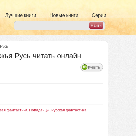
Лучшие книги
Новые книги
Серии
 Русь
яжья Русь читать онлайн
Купить
вая фантастика
,
Попаданцы
,
Русская фантастика