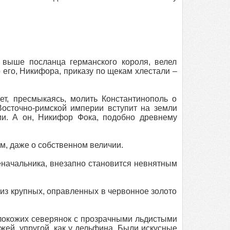
 выше посланца германского короля, велел
его, Никифора, приказу по щекам хлестали –
дет, пресмыкаясь, молить Константинополь о
осточно-римской империи вступит на земли
ии. А он, Никифор Фока, подобно древнему
м, даже о собственном величии.
военачальника, внезапно становится невнятным
из крупных, оправленных в червонное золото
локожих северянок с прозрачными льдистыми
жей, упругой, как у дельфина. Были искусные