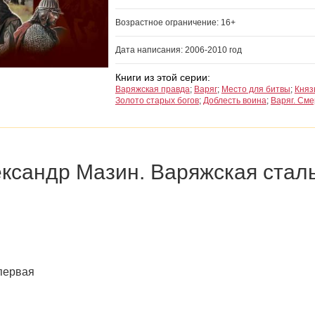
Возрастное ограничение: 16+
Дата написания: 2006-2010 год
Книги из этой серии:
Варяжская правда
;
Варяг
;
Место для битвы
;
Княз
Золото старых богов
;
Доблесть воина
;
Варяг. Сме
ксандр Мазин. Варяжская стал
первая