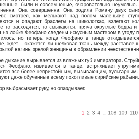
ушенные, были и совсем юные, очаровательно неумелые
вненна. Она совершенна. Она родила Роману двух сыно
евс смотрел, как мелькают над полом маленькие ступн
яются и опадают браслеты на щиколотках, взлетают ко
е то расходятся, то смыкаются, пряча округлые бедра и п
 на лобке Феофано сведены искусным мастером в угоду п
илось, но теперь, когда Феофано в танце откидывается
е, ждет – окажется ли шелковая ткань между расставлен
рытой вагины зрелой женщины в обрамлении неестественно
е дыхание вырывается из влажных губ императора. Струй
ся Феофано, извивается в танце, встряхивает упругими
ится все более непристойным, вызывающим, вульгарным. 
цуют даже обученные всему похотливые сирийские рабын
р выбрасывает руку, но опаздывает.
1
2
3
4
108
109
110
...