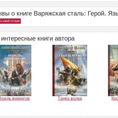
вы о книге Варяжская сталь: Герой. Язы
ь свой отзыв
интересные книги автора
Вождь викингов
Танец волка
Кр