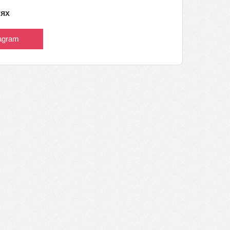
тях
tagram