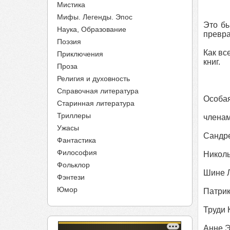
Мистика
Мифы. Легенды. Эпос
Это бы
Наука, Образование
превра
Поэзия
Как вс
Приключения
книг.
Проза
Религия и духовность
Справочная литература
Особая
Старинная литература
Триллеры
членам
Ужасы
Сандре
Фантастика
Философия
Николь
Фольклор
Шине 
Фэнтези
Юмор
Патрик
Труди 
Анне 