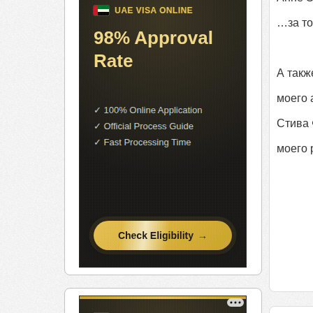
…за то
А такж
моего 
Стива 
моего 