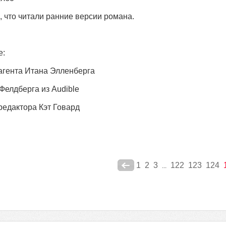
, что читали ранние версии романа.
е:
агента Итана Элленберга
Фелдберга из Audible
редактора Кэт Говард
1
2
3
122
123
124
...