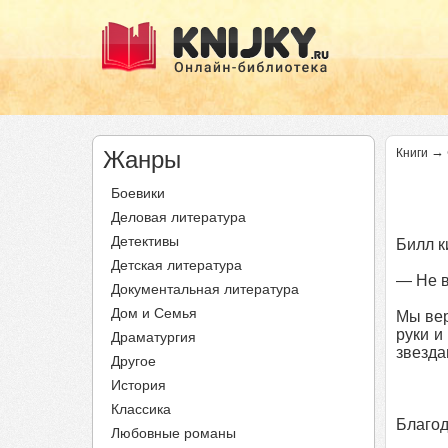
→
Жанры
Книги
Боевики
Деловая литература
Детективы
Билл к
Детская литература
— Не в
Документальная литература
Дом и Семья
Мы вер
руки и
Драматургия
звезда
Другое
История
Классика
Благод
Любовные романы