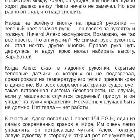
Посмотрев между колен, он увидел, как они бесшумно
ходят далеко внизу. Никто ничего не замечал. Но всё
равно он знал, что надо спешить.
Нажав на зелёную кнопку на правой рукоятке —
зелёный цвет означал пуск, — он взялся за рукоятку и
толкнул. Ничего! Алекс нахмурился. Возможно, не так
всё просто. Что он упустил? Не снимая рук с рукояток,
он стал искать другие кнопки. Правая рука чуть
дернулась, и вдруг крюк начал набирать высоту.
Заработал!
Когда Алекс сжал в ладонях рукоятки, скрытые
тепловые датчики, о которых он не подозревал,
среагировали на температуру его тела и привели кран
в движение. Во всех современных кранах существует
такая встроенная система безопасности, на случай,
если у машиниста случится сердечный приступ и он
упадёт на ручки управления. Несчастных случаев быть
не должно. Нет тепла — нет работы.
К счастью, Алекс попал на Liebherr 154 EG-H, один из
самых современных кранов в мире. Им очень легко
управлять, он потрясающе чуткий. Алекс толкнул
левую рукоятку в сторону и открыл рот от изумления,