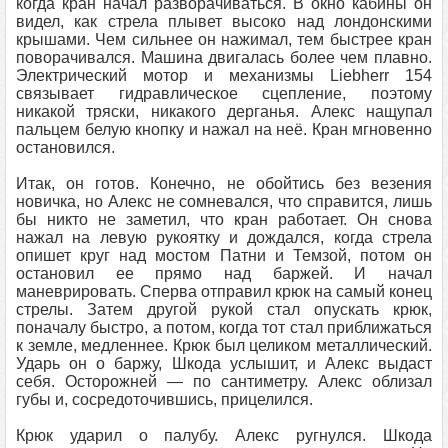
когда кран начал разворачиваться. В окно кабины он
видел, как стрела плывет высоко над лондонскими
крышами. Чем сильнее он нажимал, тем быстрее кран
поворачивался. Машина двигалась более чем плавно.
Электрический мотор и механизмы Liebherr 154
связывает гидравлическое сцепление, поэтому
никакой тряски, никакого дерганья. Алекс нащупал
пальцем белую кнопку и нажал на неё. Кран мгновенно
остановился.
Итак, он готов. Конечно, не обойтись без везения
новичка, но Алекс не сомневался, что справится, лишь
бы никто не заметил, что кран работает. Он снова
нажал на левую рукоятку и дождался, когда стрела
опишет круг над мостом Патни и Темзой, потом он
остановил ее прямо над баржей. И начал
маневрировать. Сперва отправил крюк на самый конец
стрелы. Затем другой рукой стал опускать крюк,
поначалу быстро, а потом, когда тот стал приближаться
к земле, медленнее. Крюк был целиком металлический.
Ударь он о баржу, Шкода услышит, и Алекс выдаст
себя. Осторожней — по сантиметру. Алекс облизал
губы и, сосредоточившись, прицелился.
Крюк ударил о палубу. Алекс ругнулся. Шкода