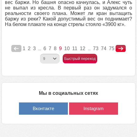
вес баржи. Но башня опасно качнулась, и Алекс чуть
не выпал из кресла. В первый раз он задумался о
реальности своего плана. Может ли кран вытащить
баржу из реки? Какой допустимый вес он поднимает?
На белом плакате на конце стрелы стояло «3900 кг».
1
2
3
6
7
8
9
10
11
12
73
74
75
...
...
Быстрый переход
Мы в социальных сетях
Вконтакте
Instagram