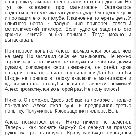
наверняка услышал и теперь уже возится с дверью. Но
тут он вспомнил про магнитофон. Оставалось
надеяться, что музыка заглушила удар. Он поднял крюк
и протащил его по палубе. Главное не потерять цель. У
ближнего борта к палубе был приварен толстый
металлический пиллерс. Если удастся зацепить его
крюком, считай, рыбка поймана. Тогда можно и
вытаскивать.
При первой попытке Алекс промахнулся больше чем
на метр. Но заставил себя не паниковать. Не нужно
торопиться, а то ничего не получится. Работая двумя
руками, соизмеряя свои движения, он отвёл крюк
назад и снова потащил его к пиллерсу. Дай бог, чтобы
Шкоде не пришло в голову выключить магнитофон и
удары металла о палубы были не слишком громкими!
Алекс промахнулся во второй раз. Не получилось!
Ничего. Он сможет. Здесь всё как на ярмарке… только
покрупнее. Алекс сжал зубы и предпринял третью
попытку. Получилось! Крюк зацепил пиллерс. Есть!
Алекс посмотрел вниз. Никто ничего не заметил.
Теперь… как поднять баржу? Он дернул за правую
рукоятку. Трос натянулся. Крану как будто передался