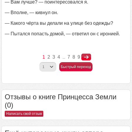
— Вам лучше? — поинтересовался я.
— Вполне, — кивнул он.
— Какого чёрта вы делали на улице без одежды?
— Пытался попасть домой, — ответил он с иронией.
1
2
3
4
7
8
9
...
Быстрый переход
Отзывы о книге Принцесса Земли
(0)
Написать свой отзыв