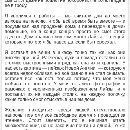
смысл. Я даже не пошёл на похороны. Не хотел видеть
ее в гробу.
Я уволился с работы — мы считали дни до моего
выхода на пенсию, чтобы всё время быть вместе — и
подумывал над продажей дома и переездом в домик
поменьше, но в конце концов просто не смог этого
сделать. Дом хранил слишком много Лайзы — вещей,
которые я потерял бы навсегда, если бы переехал.
Я оставил её вещи в шкафу точно так же, как они
висели при ней. Расчёска, духи и помада остались на
столике выстроенными в ряд, как она их и хранила. У
нас есть картина — пейзаж Новой Англии, — которую я
всегда недолюбливал, но всё равно я не стал снимать,
оставил всё как есть только потому, что моя жена
любила это полотно. У меня остались фотографии в
рамочках с увеличенным изображением Лайзы, и я
поставил их на каждый столик, на каждую полочку,
какие только смог отыскать в нашем доме.
Желание находиться среди людей отсутствовало
напрочь, поэтому всё свободное время я проводил за
чтением. Стоит заметить, что я начинал читать
множество книг, но не закончил почти ни одной. То же