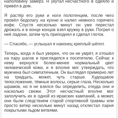
наполовину замерз. Я укутал несчастного в одеяло и
привёл в дом.
Я растёр его руки и ноги полотенцем, после чего
провёл бедолагу на кухню и налил немного горячего
кофе. Спустя несколько минут он уже перестал
дрожать и в конце концов взял кружку в руки. Погрел о
неё ладони, затем чуть приподнял и сделал глоток.
— Спасибо, — услышал я наконец хриплый шёпот.
Теперь, когда я был уверен, что он не умрёт, я отошёл
на пару шагов и пригляделся к посетителю. Сейчас к
нему вернулся более-менее нормальный цвет
человеческой кожи, и я вполне мог утверждать, что
мужчина был симпатичным. Он выглядел примерно лет
на тридцать, может, чуть старше. Худощавое
телосложение, тёмные волосы, серые глаза. Несколько
шрамов, но я не взялся бы определить, откуда они и
насколько свежи. Этот несчастный вполне мог
заполучить их в одной из иракских кампаний, а может,
они были следствием старой спортивной травмы или
просто ветер несколько минут назад отхлестал парня
покрытыми льдом ветвями.