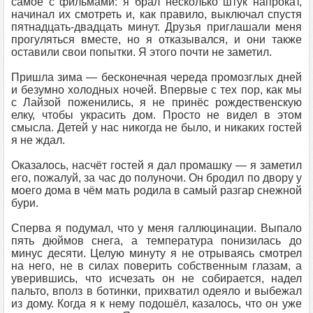
самое с фильмами: я брал несколько штук напрокат,
начинал их смотреть и, как правило, выключал спустя
пятнадцать-двадцать минут. Друзья приглашали меня
прогуляться вместе, но я отказывался, и они также
оставили свои попытки. Я этого почти не заметил.
Пришла зима — бесконечная череда промозглых дней
и безумно холодных ночей. Впервые с тех пор, как мы
с Лайзой поженились, я не принёс рождественскую
елку, чтобы украсить дом. Просто не видел в этом
смысла. Детей у нас никогда не было, и никаких гостей
я не ждал.
Оказалось, насчёт гостей я дал промашку — я заметил
его, пожалуй, за час до полуночи. Он бродил по двору у
моего дома в чём мать родила в самый разгар снежной
бури.
Сперва я подумал, что у меня галлюцинации. Выпало
пять дюймов снега, а температура понизилась до
минус десяти. Целую минуту я не отрываясь смотрел
на него, не в силах поверить собственным глазам, а
уверившись, что исчезать он не собирается, надел
пальто, вполз в ботинки, прихватил одеяло и выбежал
из дому. Когда я к нему подошёл, казалось, что он уже