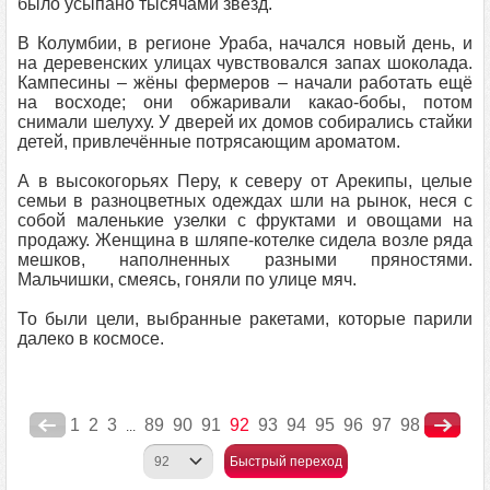
было усыпано тысячами звёзд.
В Колумбии, в регионе Ураба, начался новый день, и
на деревенских улицах чувствовался запах шоколада.
Кампесины – жёны фермеров – начали работать ещё
на восходе; они обжаривали какао-бобы, потом
снимали шелуху. У дверей их домов собирались стайки
детей, привлечённые потрясающим ароматом.
А в высокогорьях Перу, к северу от Арекипы, целые
семьи в разноцветных одеждах шли на рынок, неся с
собой маленькие узелки с фруктами и овощами на
продажу. Женщина в шляпе-котелке сидела возле ряда
мешков, наполненных разными пряностями.
Мальчишки, смеясь, гоняли по улице мяч.
То были цели, выбранные ракетами, которые парили
далеко в космосе.
1
2
3
89
90
91
92
93
94
95
96
97
98
...
Быстрый переход