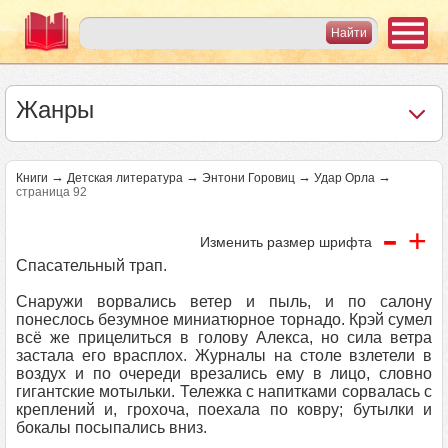
Жанры
→
→
→
→
Книги
Детская литература
Энтони Горовиц
Удар Орла
страница 92
-
+
Изменить размер шрифта
Спасательный трап.
Снаружи ворвались ветер и пыль, и по салону
понеслось безумное миниатюрное торнадо. Крэй сумел
всё же прицелиться в голову Алекса, но сила ветра
застала его врасплох. Журналы на столе взлетели в
воздух и по очереди врезались ему в лицо, словно
гигантские мотыльки. Тележка с напитками сорвалась с
креплений и, грохоча, поехала по ковру; бутылки и
бокалы посыпались вниз.