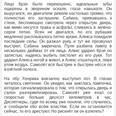
Лицо Крэя было перекошено, идеальные зубы
ощерены в зверином оскале, глаза навыкате. Он
выругался, но двигатели ревели настолько громко, что
полностью его заглушили. Сабина, прижавшись к
стене, беспомощно смотрела через открытую дверь,
как мимо несутся трава и асфальт, сливаясь в зелёно-
серое пятно. Ясен не двигался, по его рубашке
медленно расплывалось пятно крови. Алекса покидали
последние силы. Он разжал руку, и тут же прозвучал
выстрел. Сабина закричала. Пуля разбила лампу в
нескольких дюймах от её лица. Алекс ударил Крэя по
запястью, надеясь выбить пистолет из его руки. Тот
ударил Алекса ногой в живот, и Алекс отшатнулся, ловя
ртом воздух. Самолёт всё быстрее и быстрее нёсся по
взлётной полосе.
На лбу Хенрика внезапно выступил пот. В глазах
читалось смятение. Он увидел, как зажглась лампочка,
которая сигнализировала о том, что открылась дверь и
салон разгерметизирован. Самолёт уже ехал со
скоростью больше двухсот километров в час.
Диспетчеры, судя по всему, уже поняли, что случилось,
и сообщили обо всём властям. Если он остановится
сейчас, то его арестуют. Но рискнёт ли он взлететь?