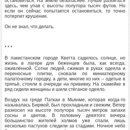
остановиться. На земле безопаснее. Лучше разбиться
здесь, чем упав с высоты полутора тысяч футов. Но
если он сейчас попытается остановиться, то точно
потерпит крушение.
Он не знал, что делать.
* * *
В пакистанском городе Кветта садилось солнце, но
жизнь в лагере для беженцев была, как всегда,
оживлённой. Сотни людей, сжимая в руках одеяла и
переносные плитки, сновали по миниатюрному
палаточному городку, а дети, многие из них – одетые в
тряпьё, стояли в очереди на прививку. На скамейке в
ряд сидели женщины и шили стёганое одеяло.
Воздух на гряде Паткаи в Мьянме, которая когда-то
называлась Бирмой, был прохладным и свежим. Ветер
разносил на высоте полутора тысяч метров запахи
сосны и цветов. В половину девятого вечера
большинство жителей холмов уже спали, лишь
несколько пастухов следили за стадами. Ночное небо