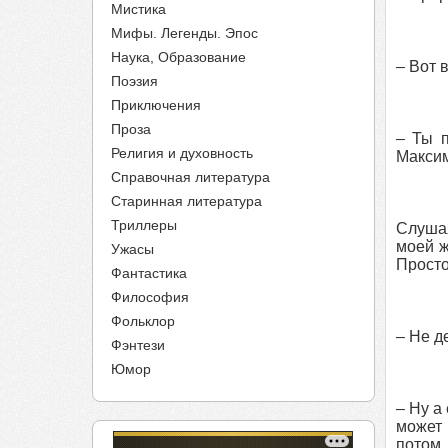
Мистика
Мифы. Легенды. Эпос
Наука, Образование
– Вот 
Поэзия
Приключения
Проза
– Ты п
Религия и духовность
Максим
Справочная литература
Старинная литература
Триллеры
Слушая
моей ж
Ужасы
Просто
Фантастика
Философия
Фольклор
– Не д
Фэнтези
Юмор
– Ну а
может 
потом,