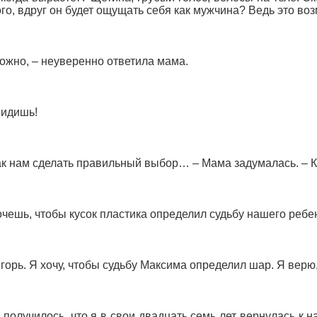
го, вдруг он будет ощущать себя как мужчина? Ведь это во
ожно, – неуверенно ответила мама.
видишь!
ак нам сделать правильный выбор… – Мама задумалась. – К
очешь, чтобы кусок пластика определил судьбу нашего ребе
Игорь. Я хочу, чтобы судьбу Максима определил шар. Я верю,
к получилось, что я в свои двадцать семь лет вернулась к 