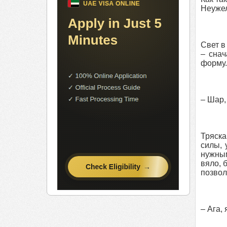
Неужел
Свет в
– снач
форму.
– Шар,
Тряска
силы, 
нужным
вяло, 
позвол
– Ага,