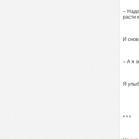
– Надо
расти 
И снов
– А я 
Я улыб
* * *