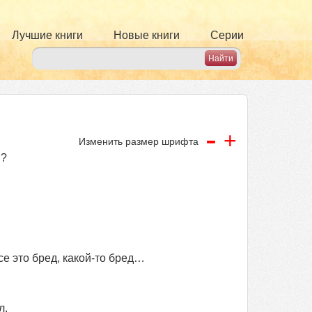
Лучшие книги
Новые книги
Серии
-
+
Изменить размер шрифта
й?
се это бред, какой-то бред…
л.