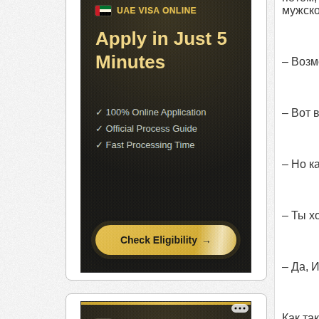
мужско
– Возм
– Вот 
– Но к
– Ты х
– Да, 
Как та