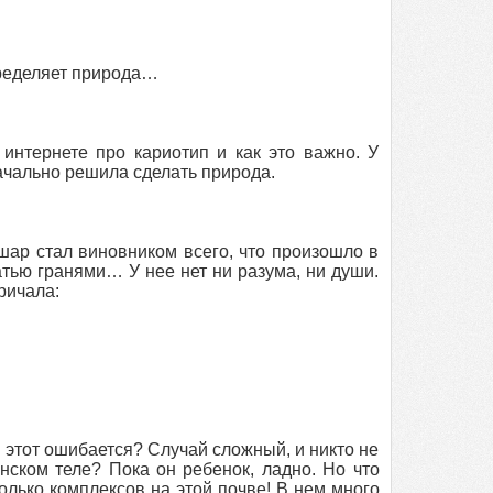
пределяет природа…
интернете про кариотип и как это важно. У
начально решила сделать природа.
шар стал виновником всего, что произошло в
атью гранями… У нее нет ни разума, ни души.
ричала:
й этот ошибается? Случай сложный, и никто не
нском теле? Пока он ребенок, ладно. Но что
колько комплексов на этой почве! В нем много