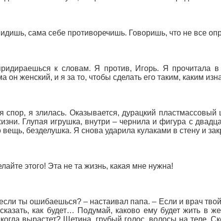
видишь, сама себе противоречишь. Говоришь, что не все о
ридираешься к словам. Я против, Игорь. Я прочитала в 
а он женский, и я за то, чтобы сделать его таким, каким из
 спор, я злилась. Оказывается, дурацкий пластмассовый 
изни. Глупая игрушка, внутри – чернила и фигура с двадц
 вещь, безделушка. Я снова ударила кулаками в стену и зак
елайте этого! Эта не та жизнь, какая мне нужна!
 если ты ошибаешься? – настаивал папа. – Если и врач тво
сказать, как будет… Подумай, каково ему будет жить в же
 когда вырастет? Щетина, грубый голос, волосы на теле. С