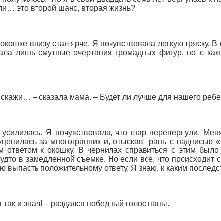
и… это второй шанс, вторая жизнь?
 окошке внизу стал ярче. Я почувствовала легкую тряску. В
ала лишь смутные очертания громадных фигур, но с кажд
 скажи… – сказала мама. – Будет ли лучше для нашего ребе
 усилилась. Я почувствовала, что шар перевернули. Мен
уцепилась за многогранник и, отыскав грань с надписью 
 ответом к окошку. В чернилах справиться с этим было
будто в замедленной съемке. Но если все, что происходит 
ю выпасть положительному ответу. Я знаю, к каким последс
 я так и знал! – раздался победный голос папы.