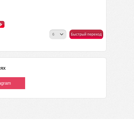
Быстрый переход
тях
tagram