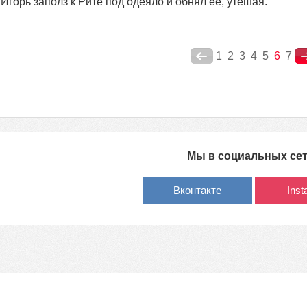
Игорь заполз к Рите под одеяло и обнял ее, утешая.
1
2
3
4
5
6
7
Мы в социальных се
Вконтакте
Ins