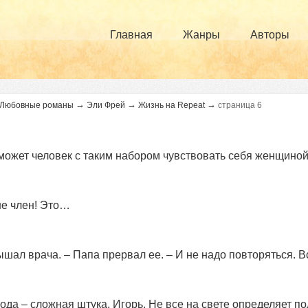
Главная
Жанры
Авторы
→
→
→
Любовные романы
Эли Фрей
Жизнь на Repeat
страница 6
может человек с таким набором чувствовать себя женщино
не член! Это…
ышал врача. – Папа прервал ее. – И не надо повторяться. В
ода – сложная штука, Игорь. Не все на свете определяет по