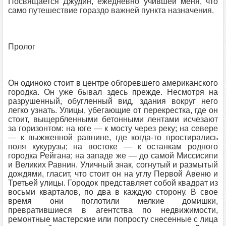
Посвящается Джудин, ежедневно учившей меня, что
само путешествие гораздо важней пункта назначения.
Пролог
Он одиноко стоит в центре обгоревшего американского
городка. Он уже бывал здесь прежде. Несмотря на
разрушенный, обугленный вид, здания вокруг него
легко узнать. Улицы, убегающие от перекрестка, где он
стоит, выщербленными бетонными лентами исчезают
за горизонтом: на юге — к мосту через реку; на севере
— к выжженной равнине, где когда-то простирались
поля кукурузы; на востоке — к останкам родного
городка Рейгана; на западе же — до самой Миссисипи
и Великих Равнин. Уличный знак, согнутый и размытый
дождями, гласит, что стоит он на углу Первой Авеню и
Третьей улицы. Городок представляет собой квадрат из
восьми кварталов, по два в каждую сторону. В свое
время они поглотили мелкие домишки,
превратившиеся в агентства по недвижимости,
ремонтные мастерские или попросту снесенные с лица