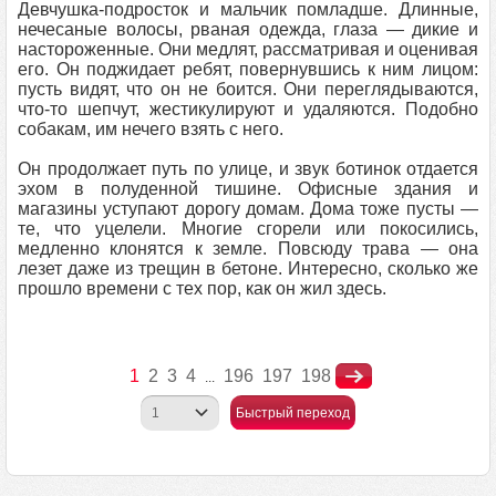
Девчушка-подросток и мальчик помладше. Длинные,
нечесаные волосы, рваная одежда, глаза — дикие и
настороженные. Они медлят, рассматривая и оценивая
его. Он поджидает ребят, повернувшись к ним лицом:
пусть видят, что он не боится. Они переглядываются,
что-то шепчут, жестикулируют и удаляются. Подобно
собакам, им нечего взять с него.
Он продолжает путь по улице, и звук ботинок отдается
эхом в полуденной тишине. Офисные здания и
магазины уступают дорогу домам. Дома тоже пусты —
те, что уцелели. Многие сгорели или покосились,
медленно клонятся к земле. Повсюду трава — она
лезет даже из трещин в бетоне. Интересно, сколько же
прошло времени с тех пор, как он жил здесь.
1
2
3
4
196
197
198
...
Быстрый переход