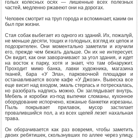
голых колесных осях — лишенные всех полезных
частей, медленно ржавеют они на дорогах.
Человек смотрит на труп города и вспоминает, каким он
был при жизни.
Стая собак выбегает из одного из зданий. Их, пожалуй,
не меньше десяти, тощих и голодных, взгляд их цепок и
подозрителен. Они моментально заметили и изучили
его, прежде чем бежать дальше. Он их не интересует.
Он видит, как они заворачивают за угол здания, и идет
на восток к парку, хотя и знает, что там обнаружит.
Проходит мимо банка, лавки художника, магазина
тканей, бара «У Эла», парковочной площадки и
останавливается возле кафе «У Джози». Вывеска все
еще висит над входом, эмаль стерлась и потрескалась,
но разобрать надпись можно. Он заглядывает внутрь.
Мебель и коробки из-под выпечки сломаны, кухонное
оборудование испорчено, кожаные банкетки изрезаны.
Пыль покрывает прилавок, мусор застилает
провалившийся пол, а из всех щелей лезет нахальная
трава.
Он оборачивается как раз вовремя, чтобы заметить
двоих ребятишек, скользнувших по аллее через улицу.