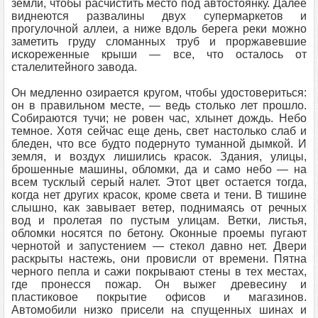
земли, чтобы расчистить место под автостоянку. Далее
виднеются развалины двух супермаркетов и
прогулочной аллеи, а ниже вдоль берега реки можно
заметить груду сломанных труб и проржавевшие
искореженные крыши — все, что осталось от
сталелитейного завода.
Он медленно озирается кругом, чтобы удостовериться:
он в правильном месте, — ведь столько лет прошло.
Собираются тучи; не ровен час, хлынет дождь. Небо
темное. Хотя сейчас еще день, свет настолько слаб и
бледен, что все будто подернуто туманной дымкой. И
земля, и воздух лишились красок. Здания, улицы,
брошенные машины, обломки, да и само небо — на
всем тусклый серый налет. Этот цвет остается тогда,
когда нет других красок, кроме света и тени. В тишине
слышно, как завывает ветер, поднимаясь от речных
вод и пролетая по пустым улицам. Ветки, листья,
обломки носятся по бетону. Оконные проемы пугают
чернотой и запустением — стекол давно нет. Двери
раскрыты настежь, они провисли от времени. Пятна
черного пепла и сажи покрывают стены в тех местах,
где пронесся пожар. Он выжег древесину и
пластиковое покрытие офисов и магазинов.
Автомобили низко присели на спущенных шинах и