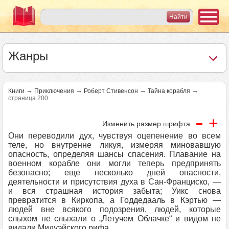
Жанры
→
→
→
→
Книги
Приключения
Роберт Стивенсон
Тайна корабля
страница 200
-
+
Изменить размер шрифта
Они переводили дух, чувствуя оцепенение во всем
теле, но внутренне ликуя, измеряя миновавшую
опасность, определяя шансы спасения. Плавание на
военном корабле они могли теперь предпринять
безопасно; еще несколько дней опасности,
деятельности и присутствия духа в Сан-Франциско, —
и вся страшная история забыта; Уикс снова
превратится в Киркопа, а Годдедааль в Кэртью —
людей вне всякого подозрения, людей, которые
слыхом не слыхали о „Летучем Облачке“ и видом не
видали Мидуэйского рифа.