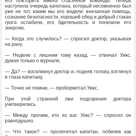
его повторить имена спасенной команды. Теперь
наступила очередь капитана, который несомненно был
уже не тот, каким мы его видели: внезапная помощь,
сознание безопасности, хороший обед и добрый стакан
грога ослабили, его бдительность и понизили его
энергию.
— Когда это случилось? — спросил доктор, указывая
на рану.
— Неделю с лишним тому назад, — отвечал Уикс,
думая только о журнале.
— Да? — воскликнул доктор и, подняв голову, взглянул
в глаза капитану.
— Точно не помню, — пробормотал Уикс.
При этой странной лжи подозрения доктора
учетверились.
— Между прочим, кто из вас Уикс? — спросил он
равнодушно.
— Что такое? — пролепетал капитан, побелев как