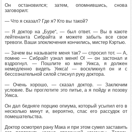
Он остановился; затем, опомнившись, снова
заговорил:
— Что я сказал? Где я? Кто вы такой?
— Я доктор на „Буре“, — был ответ. — Вы в каюте
лейтенанта Сибрайта и можете забыть все свои
тревоги. Ваши злоключения кончились, мистер Кэртью.
— Зачем вы называете меня так? — спросил тот. — А,
помню — Сибрайт узнал меня! О! — он застонал и
вздрогнул. — Пошлите ко мне Уикса, я должен
немедленно видеть Уикса! — воскликнул он и с
бессознательной силой стиснул руку доктора.
— Очень хорошо, — сказал доктор. — Заключим
условие. Вы проглотите это питье, а я пойду и позову
Уикса.
Он дал бедняге порцию опиума, который усыпил его в
несколько минут и, вероятно, спас его рассудок от
помешательства.
Доктор осмотрел рану Мака и при этом сумел заставить