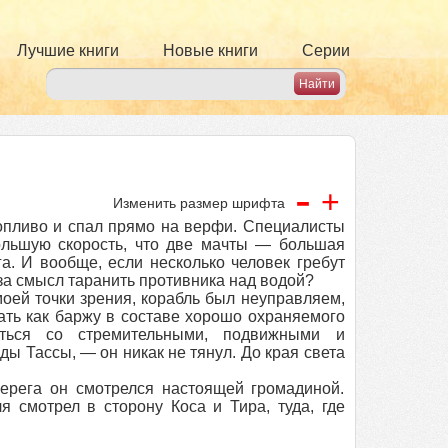
Лучшие книги
Новые книги
Серии
-
+
Изменить размер шрифта
ропливо и спал прямо на верфи. Специалисты
большую скорость, что две мачты — большая
. И вообще, если несколько человек гребут
за смысл таранить противника над водой?
оей точки зрения, корабль был неуправляем,
ать как баржу в составе хорошо охраняемого
уться со стремительными, подвижными и
 Тассы, — он никак не тянул. До края света
ерега он смотрелся настоящей громадиной.
я смотрел в сторону Коса и Тира, туда, где