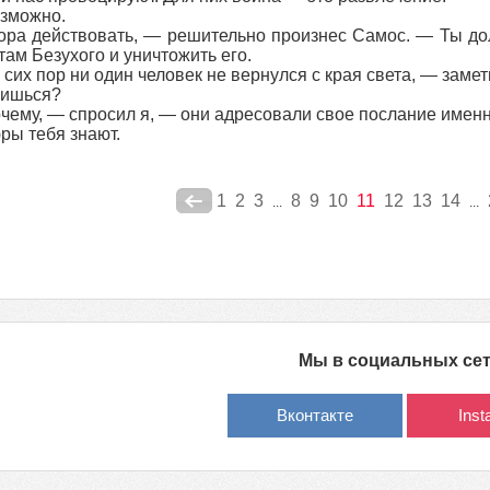
можно.
 действовать, — решительно произнес Самос. — Ты долж
там Безухого и уничтожить его.
их пор ни один человек не вернулся с края света, — замет
ишься?
му, — спросил я, — они адресовали свое послание имен
ы тебя знают.
1
2
3
8
9
10
11
12
13
14
...
...
Мы в социальных се
Вконтакте
Ins