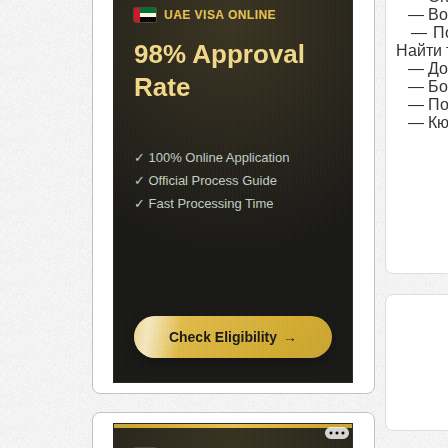
— Воз
— Пора
Найти 
— До с
— Бо
— Поче
— Кюр