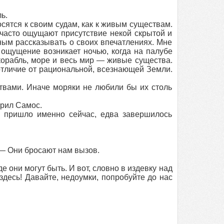
ь.
осятся к своим судам, как к живым существам.
часто ощущают присутствие некой скрытой и
ным рассказывать о своих впечатлениях. Мне
 ощущение возникает ночью, когда на палубе
о корабль, море и весь мир — живые существа.
отличие от рациональной, всезнающей Земли.
вами. Иначе моряки не любили бы их столь
орил Самос.
пришло именно сейчас, едва завершилось
 — Они бросают нам вызов.
 они могут быть. И вот, словно в издевку над
десь! Давайте, недоумки, попробуйте до нас