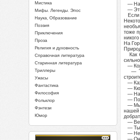
Мистика
— Нар
— Это 
Мифы. Легенды. Эпос
Если у
Наука, Образование
Некото
Поэзия
необъя
тоже п
Приключения
никого
Проза
На Гор
Религия и духовность
Природ
Как бы
Справочная литература
сильно
Старинная литература
— Кора
Триллеры
— Теб
строит
Ужасы
— Каже
Фантастика
— Кюры
Философия
— Нагл
— Пох
Фольклор
— Мы д
Фэнтези
нашей 
Юмор
добрат
— Верн
— Ты н
— Не з
— Они 