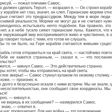
исуй, — пожал плечами Самос.
должен сделать Терсит, — возразил я. — Он строил корабл
 корабля нет глаз, значит, он слеп. Горианские моряки отн
рые считают это предрассудком. Между тем в море люди 
снимой реальности. Моряки не могут да и не считают нуж
риходилось испытывать нечто подобное. Как правило, это
 нет, а в небе тускло сияют горианские луны. Кажется, чт
е окружающий мир воспринимается живо и чувственно, в 
а говорит только с теми, кто готов ее слушать.
 то ни было, на Горе корабли считаются живыми сущест
.
бль готов отправиться на край света, — настойчиво повт
е не кажется странным, — сказал я, — что послание 
ельство?
тся, — кивнул Самос. — Это действительно странно.
 хотят, чтобы мы отправились на край света.
ое зверье! — Самос стукнул кулаком по низкому столику.
оже, — произнес я.
олго и безуспешно искали с ними встречи. Мы не знали, где
несостоятельностью, они сообщают свои координаты. Мы з
ься!
о, — кивнул я.
е веришь в их сообщение? — нахмурился Самос.
наю, — ответил я.
нас провоцируют. Для них война — это развлечение.