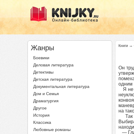
→
Жанры
Книги
Боевики
Деловая литература
Он тру
Детективы
утверж
помеха
Детская литература
одним 
Документальная литература
Я не с
Дом и Семья
неуклю
конво
Драматургия
маневр
Другое
на так
История
Так и
Выбира
Классика
находи
Любовные романы
— Глаз