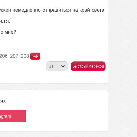
ен немедленно отправиться на край света.
ил я.
но мне?
206
207
208
Быстрый переход
тях
tagram