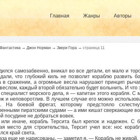
Главная
Жанры
Авторы
→
→
→
Фантастика
Джон Норман
Звери Гора
страница 11
дился самозабвенно, вникал во все детали, ел мало и то
дали, что глубокий киль не позволит кораблю развить 
 в сражении, а огромные весла нарушают принцип рычага
веслом, каждый второй обязательно будет волынить. И что 
пециалист морского дела, я — капитан этого корабля. С м
ж и неповоротлив. В лучшем случае его можно использов
я. На боевой фрегат, которому предстояло схлестн
енными пиратскими судами — а ими кишат сверкающие воды
ой посудине не добраться вовек.
ли иначе, корабль Терсита был крепок и надежен. С б
я место для строительства, Терсит учел все: нос корабл
лся край света.
а еще не нарисованы, — заметил я. — Корабль не живой.